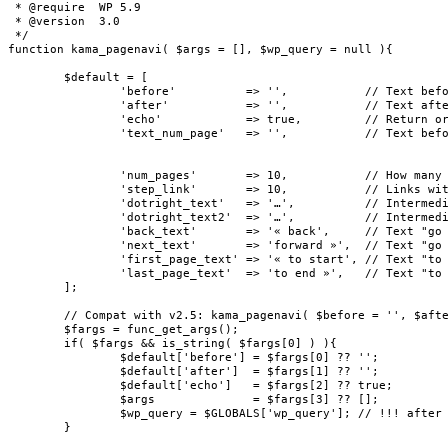
 * @require  WP 5.9

 * @version  3.0

 */

function kama_pagenavi( $args = [], $wp_query = null ){

	$default = [

		'before'          => '',           // Text before the navigation.

		'after'           => '',           // Text after the navigation.

		'echo'            => true,         // Return or output the result.

		'text_num_page'   => '',           // Text before the pagination.

										   // {current} - c
										   // {last} - last (eg: 'Page {current} of {last}' will result 
		'num_pages'       => 10,           // How many links to show.

		'step_link'       => 10,           // Links with step (if 10, then: 1,2,3...10,20,30. Use 0 if such links are not needed.

		'dotright_text'   => '…',          // Intermediate text "before".

		'dotright_text2'  => '…',          // Intermediate text "after".

		'back_text'       => '« back',     // Text "go to the previous page". Use 0 if this link is not needed.

		'next_text'       => 'forward »',  // Text "go to the next page". Use 0 if this link is not needed.

		'first_page_text' => '« to start', // Text "to the first page". Use 0 if the page number should be shown instead of the text.

		'last_page_text'  => 'to end »',   // Text "to the last page". Use 0 if the page number should be shown instead of the text.

	];

	// Compat with v2.5: kama_pagenavi( $before = '', $after = '', $echo = true, $args = [] )

	$fargs = func_get_args();

	if( $fargs && is_string( $fargs[0] ) ){

		$default['before'] = $fargs[0] ?? '';

		$default['after']  = $fargs[1] ?? '';

		$default['echo']   = $fargs[2] ?? true;

		$args              = $fargs[3] ?? [];

		$wp_query = $GLOBALS['wp_query']; // !!! after $default

	}
