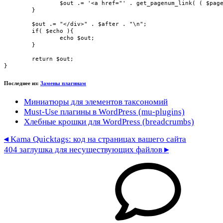
		$out .= '<a href="' . get_pagenum_link( ( $paged + 1 ) ) . '">' . $nexttext . '</a>';

	}

	$out .= "</div>" . $after . "\n";

	if( $echo ){

		echo $out;

	}

	return $out;

}
Последнее из:
Замены плагинам
Миниатюры для элементов таксономий
Must-Use плагины в WordPress (mu-plugins)
Хлебные крошки для WordPress (breadcrumbs)
◂
Kama Quicktags: код на страницах вашего сайта
404 заглушка для несуществующих файлов
▸