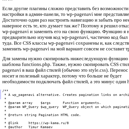
Если другие плагины сложно представить без возможности
настройки в админ-панели, то wp-pagenavi мне представляе
Достаточно один раз настроить навигацию и забыть про не
наверное есть те, кто думает так же? Поэтому я решил отка
wp-pagenavi и заменить его на свою функцию. Функцию я н
предварительно изучив код wp-pagenavi, частично код был 
туда. Все CSS классы wp-pagenavi сохранены и, как следств
заменить wp-pagenavi на мой вариант совсем не составит т
Для замены нужно скопировать нижеследующую функцию 
шаблона functions.php. Также, нужно скопировать CSS сти
pagenavi в ваш файл стилей (обычно это style.css). Перенос
носит и полезный характер, потому что больше не будет
необходимости подключать файл стилей, а это минус один h
/**

ub
 * A wp_pagenavi alternative. Creates pagination links on archi
 *

 * @param array    $args      Function arguments.

 * @param WP_Query $wp_query  WP_Query object on which paginati
 *

 * @return string Pagination HTML code.

 *

 * @link     https://wp-kama.ru/8

 * @author   Timur Kamaev
