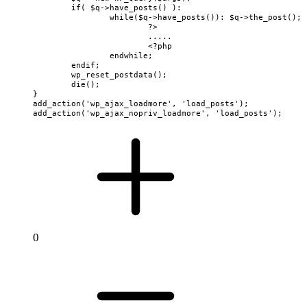
	if( $q->have_posts() ):

		while($q->have_posts()): $q->the_post();

			?>

			.....

			<?php

		endwhile;

	endif;

	wp_reset_postdata();

	die();

} 

add_action('wp_ajax_loadmore', 'load_posts');

0