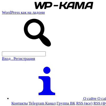
WordPress как на ладони
Вход . Регистрация
О сайте
О са
Контакты
Telegram Канал
Группа ВК
RSS (все)
RSS (ф