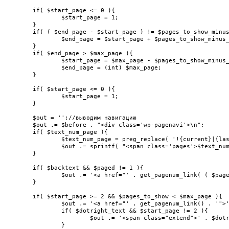
	if( $start_page <= 0 ){

		$start_page = 1;

	}

	if( ( $end_page - $start_page ) != $pages_to_show_minus_1 ){

		$end_page = $start_page + $pages_to_show_minus_1;

	}

	if( $end_page > $max_page ){

		$start_page = $max_page - $pages_to_show_minus_1;

		$end_page = (int) $max_page;

	}

	if( $start_page <= 0 ){

		$start_page = 1;

	}

	$out = '';//выводим навигацию

	$out .= $before . "<div class='wp-pagenavi'>\n";

	if( $text_num_page ){

		$text_num_page = preg_replace( '!{current}|{last}!', '%s', $text_num_page );

		$out .= sprintf( "<span class='pages'>$text_num_page</span>", $paged, $max_page );

	}

	if( $backtext && $paged != 1 ){

		$out .= '<a href="' . get_pagenum_link( ( $paged - 1 ) ) . '">' . $backtext . '</a>';

	}

	if( $start_page >= 2 && $pages_to_show < $max_page ){

		$out .= '<a href="' . get_pagenum_link() . '">' . ( $first_page_text ? $first_page_text : $max_page ) . '</a>';

		if( $dotright_text && $start_page != 2 ){

			$out .= '<span class="extend">' . $dotright_text . '</span>';

		}
