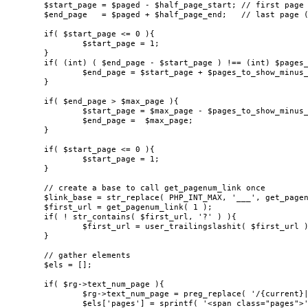
	$start_page = $paged - $half_page_start; // first page

	$end_page   = $paged + $half_page_end;   // last page (conventionally)

	if( $start_page <= 0 ){

		$start_page = 1;

	}

	if( (int) ( $end_page - $start_page ) !== (int) $pages_to_show_minus_1 ){

		$end_page = $start_page + $pages_to_show_minus_1;

	}

	if( $end_page > $max_page ){

		$start_page = $max_page - $pages_to_show_minus_1;

		$end_page =  $max_page;

	}

	if( $start_page <= 0 ){

		$start_page = 1;

	}

	// create a base to call get_pagenum_link once

	$link_base = str_replace( PHP_INT_MAX, '___', get_pagenum_link( PHP_INT_MAX ) );

	$first_url = get_pagenum_link( 1 );

	if( ! str_contains( $first_url, '?' ) ){

		$first_url = user_trailingslashit( $first_url );

	}

	// gather elements

	$els = [];

	if( $rg->text_num_page ){

		$rg->text_num_page = preg_replace( '/{current}|{last}/', '%s', $rg->text_num_page );

		$els['pages'] = sprintf( '<span class="pages">' . $rg->text_num_page . '</span>', $paged, $max_page );
