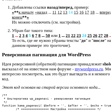
Добавлены ссылки
назад/вперед,
пример:
«
**
к началу
«назад
...
11
12
13
14
15
16
17
18
...
впере
конец
**
»
Их можно отключить (см. настройки).
Убран баг такого типа:
1
...
2
3
4
5
6
7
8
...
50
или
1
...
21
22
23
24
25
26
27
28
.
То есть, где не нужно убраны тексты "
до
" и "
после
" н
данном примере это троеточие).
Реверсивная пагинация для WordPress
Идея реверсивной (обратной) пагинации принадлежит
shol
высказал её на известном нам форуме -
mywordpress.ru
. Мн
интересно посмотреть, как это будет выглядеть и я немного
код.
Этот код основан на старой версии основного кода...
/**

 * Альтернатива wp_pagenavi - реверсивная пагинация

 */

function kama_pagenavi( $before = '', $after = '', $echo = true
	/* ================ Настройки ================ */
