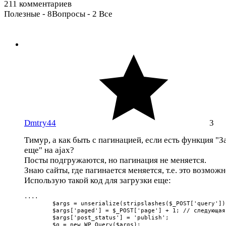
211 комментариев
Полезные - 8
Вопросы - 2
Все
Dmtry44
3
Тимур, а как быть с пагинацией, если есть функция "З
еще" на ajax?
Посты подгружаются, но пагинация не меняется.
Знаю сайты, где пагинается меняется, т.е. это возможн
Использую такой код для загрузки еще:
....

	$args = unserialize(stripslashes($_POST['query']));

	$args['paged'] = $_POST['page'] + 1; // следующая страница

	$args['post_status'] = 'publish';

	$q = new WP_Query($args);
