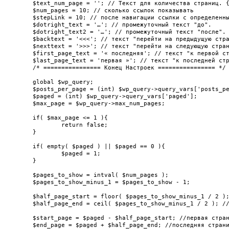
	$text_num_page = ''; // Текст для количества страниц. {current} заменится текущей, а {last} последней. Пример: 'Страница {current} из {last}' = Страница 4 из 60

	$num_pages = 10; // сколько ссылок показывать

	$stepLink = 10; // после навигации ссылки с определенным шагом (значение = число (какой шаг) или '', если не нужно показывать). Пример: 1,2,3...10,20,30

	$dotright_text = '…'; // промежуточный текст "до".

	$dotright_text2 = '…'; // промежуточный текст "после".

	$backtext = '<<<'; // текст "перейти на предыдущую страницу". Ставим '', если эта ссылка не нужна.

	$nexttext = '>>>'; // текст "перейти на следующую страницу". Ставим '', если эта ссылка не нужна.

	$first_page_text = '« последняя'; // текст "к первой странице" или ставим '', если вместо текста нужно показать номер страницы.

	$last_page_text = 'первая »'; // текст "к последней странице" или пишем '', если вместо текста нужно показать номер страницы.

	/* ================ Конец Настроек ================ */

	global $wp_query;

	$posts_per_page = (int) $wp_query->query_vars['posts_per_page'];

	$paged = (int) $wp_query->query_vars['paged'];

	$max_page = $wp_query->max_num_pages;

	if( $max_page <= 1 ){

		return false;

	}

	if( empty( $paged ) || $paged == 0 ){

		$paged = 1;

	}

	$pages_to_show = intval( $num_pages );

	$pages_to_show_minus_1 = $pages_to_show - 1;

	$half_page_start = floor( $pages_to_show_minus_1 / 2 ); //сколько ссылок до текущей страницы

	$half_page_end = ceil( $pages_to_show_minus_1 / 2 ); //сколько ссылок после текущей страницы

	$start_page = $paged - $half_page_start; //первая страница

	$end_page = $paged + $half_page_end; //последняя страница (условно)
