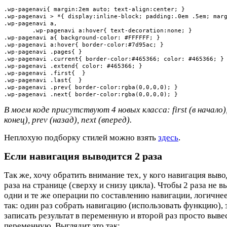
.wp-pagenavi{ margin:2em auto; text-align:center; }

.wp-pagenavi > *{ display:inline-block; padding:.0em .5em; marg
.wp-pagenavi a,

	.wp-pagenavi a:hover{ text-decoration:none; }

.wp-pagenavi a{ background-color: #FFFFFF; }

.wp-pagenavi a:hover{ border-color:#7d95ac; }

.wp-pagenavi .pages{ }

.wp-pagenavi .current{ border-color:#465366; color: #465366; }

.wp-pagenavi .extend{ color: #465366; }

.wp-pagenavi .first{  }

.wp-pagenavi .last{  }

.wp-pagenavi .prev{ border-color:rgba(0,0,0,0); }

.wp-pagenavi .next{ border-color:rgba(0,0,0,0); }
В моем коде присутствуют 4 новых класса: first (в начало), 
конец), prev (назад), next (вперед).
Неплохую подборку стилей можно взять
здесь
.
Если навигация выводится 2 раза
Так же, хочу обратить внимание тех, у кого навигация выво
раза на странице (сверху и снизу цикла). Чтобы 2 раза не 
одни и те же операции по составлению навигации, логичнее
так: один раз собрать навигацию (использовать функцию), 
записать результат в переменную и второй раз просто выве
переменную. Выглядит это так: