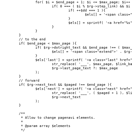
		for( $i = $end_page + 1; $i <= $max_page; $i++ ){

			if( 0 === ( $i % $rg->step_link) && $i !== $rg->num_pages ){

				if( ++$dd === 1 ){

					$els[] = '<span class="extend">' . $rg->dotright_text2 . '</span>';

				}

				$els[] = sprintf( '<a href="%s">%s</a>', str_replace( '___', (string) $i, $link_base ), $i );

			}

		}

	}

	// to the end

	if( $end_page < $max_page ){

		if( $rg->dotright_text && $end_page !== ( $max_page - 1 ) ){

			$els[] = '<span class="extend">' . $rg->dotright_text2 . '</span>';

		}

		$els['last'] = sprintf( '<a class="last" href="%s">%s</a>',

			str_replace( '___', $max_page, $link_base ),

			$rg->last_page_text ?: $max_page

		);

	}

	// forward

	if( $rg->next_text && $paged !== $end_page ){

		$els['next'] = sprintf( '<a class="next" href="%s">%s</a>',

			str_replace( '___', ( $paged + 1 ), $link_base ),

			$rg->next_text

		);

	}

	/**

	 * Allow to change pagenavi elements.

	 *

	 * @param array $elements

	 */
