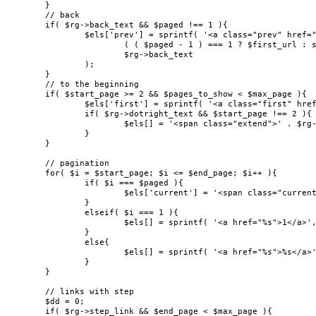
	}

	// back

	if( $rg->back_text && $paged !== 1 ){

		$els['prev'] = sprintf( '<a class="prev" href="%s">%s</a>',

			( ( $paged - 1 ) === 1 ? $first_url : str_replace( '___', ( $paged - 1 ), $link_base ) ),

			$rg->back_text

		);

	}

	// to the beginning

	if( $start_page >= 2 && $pages_to_show < $max_page ){

		$els['first'] = sprintf( '<a class="first" href="%s">%s</a>', $first_url, ( $rg->first_page_text ?: 1 ) );

		if( $rg->dotright_text && $start_page !== 2 ){

			$els[] = '<span class="extend">' . $rg->dotright_text . '</span>';

		}

	}

	// pagination

	for( $i = $start_page; $i <= $end_page; $i++ ){

		if( $i === $paged ){

			$els['current'] = '<span class="current">' . $i . '</span>';

		}

		elseif( $i === 1 ){

			$els[] = sprintf( '<a href="%s">1</a>', $first_url );

		}

		else{

			$els[] = sprintf( '<a href="%s">%s</a>', str_replace( '___', (string) $i, $link_base ), $i );

		}

	}

	// links with step

	$dd = 0;

	if( $rg->step_link && $end_page < $max_page ){
