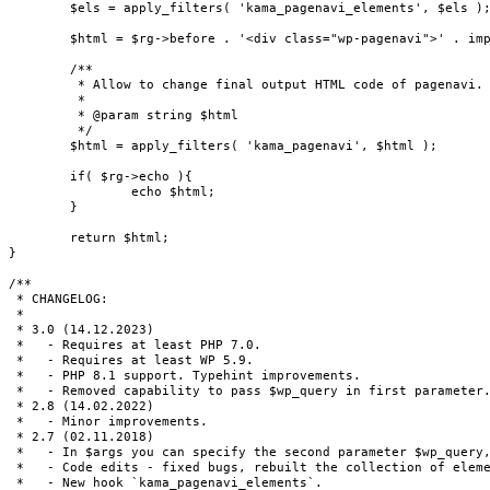
	$els = apply_filters( 'kama_pagenavi_elements', $els );

	$html = $rg->before . '<div class="wp-pagenavi">' . implode( '', $els ) . '</div>' . $rg->after;

	/**

	 * Allow to change final output HTML code of pagenavi.

	 *

	 * @param string $html

	 */

	$html = apply_filters( 'kama_pagenavi', $html );

	if( $rg->echo ){

		echo $html;

	}

	return $html;

}

/**

 * CHANGELOG:

 *

 * 3.0 (14.12.2023)

 *   - Requires at least PHP 7.0.

 *   - Requires at least WP 5.9.

 *   - PHP 8.1 support. Typehint improvements.

 *   - Removed capability to pass $wp_query in first parameter.
 * 2.8 (14.02.2022)

 *   - Minor improvements.

 * 2.7 (02.11.2018)

 *   - In $args you can specify the second parameter $wp_query,
 *   - Code edits - fixed bugs, rebuilt the collection of eleme
 *   - New hook `kama_pagenavi_elements`.
