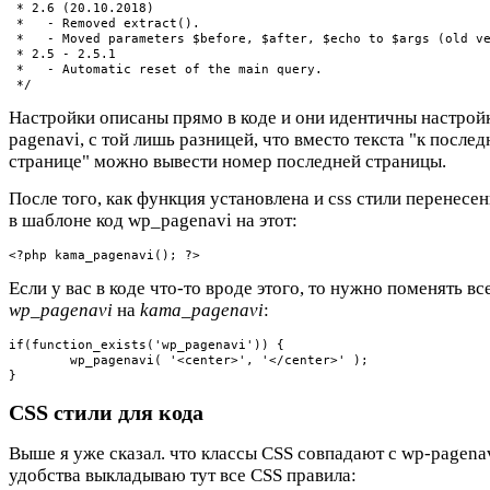
 * 2.6 (20.10.2018)

 *   - Removed extract().

 *   - Moved parameters $before, $after, $echo to $args (old ve
 * 2.5 - 2.5.1

 *   - Automatic reset of the main query.

Настройки описаны прямо в коде и они идентичны настрой
pagenavi, с той лишь разницей, что вместо текста "к послед
странице" можно вывести номер последней страницы.
После того, как функция установлена и css стили перенесе
в шаблоне код wp_pagenavi на этот:
<?php kama_pagenavi(); ?>
Если у вас в коде что-то вроде этого, то нужно поменять вс
wp_pagenavi
на
kama_pagenavi
:
if(function_exists('wp_pagenavi')) {

	wp_pagenavi( '<center>', '</center>' );

}
CSS стили для кода
Выше я уже сказал. что классы CSS совпадают с wp-pagenav
удобства выкладываю тут все CSS правила: