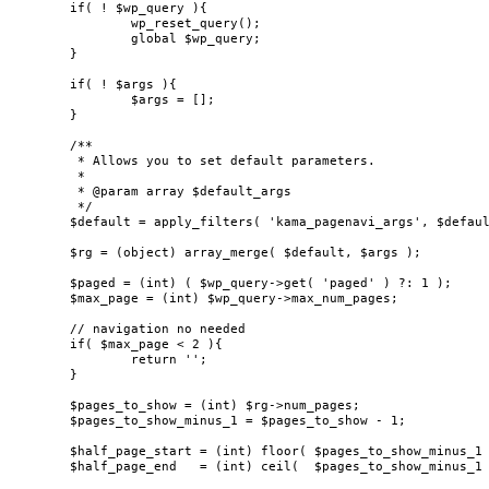
	if( ! $wp_query ){

		wp_reset_query();

		global $wp_query;

	}

	if( ! $args ){

		$args = [];

	}

	/**

	 * Allows you to set default parameters.

	 *

	 * @param array $default_args

	 */

	$default = apply_filters( 'kama_pagenavi_args', $default );

	$rg = (object) array_merge( $default, $args );

	$paged = (int) ( $wp_query->get( 'paged' ) ?: 1 );

	$max_page = (int) $wp_query->max_num_pages;

	// navigation no needed

	if( $max_page < 2 ){

		return '';

	}

	$pages_to_show = (int) $rg->num_pages;

	$pages_to_show_minus_1 = $pages_to_show - 1;

	$half_page_start = (int) floor( $pages_to_show_minus_1 / 2 ); // how many links before the current page

	$half_page_end   = (int) ceil(  $pages_to_show_minus_1 / 2 ); // how many links after the current page
