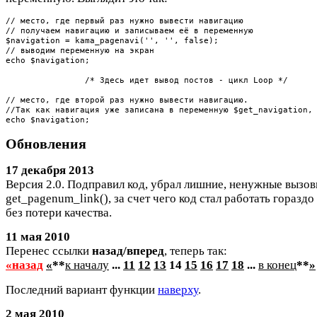
// место, где первый раз нужно вывести навигацию

// получаем навигацию и записываем её в переменную

$navigation = kama_pagenavi('', '', false);

// выводим переменную на экран

echo $navigation;

		/* Здесь идет вывод постов - цикл Loop */

// место, где второй раз нужно вывести навигацию.

//Так как навигация уже записана в переменную $get_navigation, 
echo $navigation;
Обновления
17 декабря 2013
Версия 2.0. Подправил код, убрал лишние, ненужные вызо
get_pagenum_link(), за счет чего код стал работать гораздо
без потери качества.
11 мая 2010
Перенес ссылки
назад/вперед
, теперь так:
«назад
«
**
к началу
...
11
12
13
14
15
16
17
18
...
в конец
**
»
Последний вариант функции
наверху
.
2 мая 2010