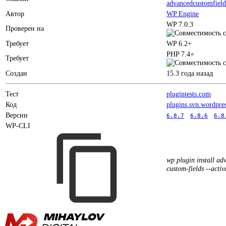
advancedcustomfiel
Автор
WP Engine
WP 7.0.3
Проверен на
Требует
WP 6.2+
PHP 7.4+
Требует
Создан
15.3 года назад
Тест
plugintests.com
Код
plugins.svn.wordpre
Версии
6.8.7
6.8.6
6.8
WP-CLI
wp plugin install ad
custom-fields --activ