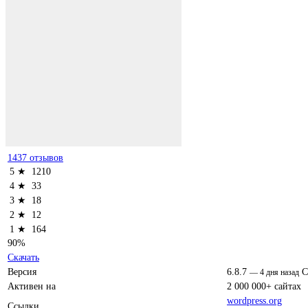
1437 отзывов
5 ★
1210
4 ★
33
3 ★
18
2 ★
12
1 ★
164
90%
Скачать
Версия
6.8.7
C
—
4 дня назад
Активен на
2 000 000+ сайтах
wordpress.org
Ссылки