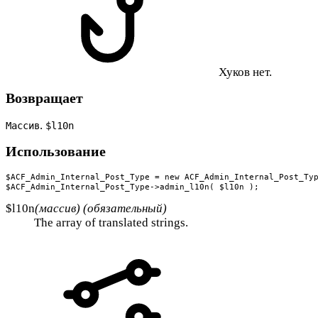
Хуков нет.
Возвращает
.
Массив
$l10n
Использование
$ACF_Admin_Internal_Post_Type = new ACF_Admin_Internal_Post_Typ
$ACF_Admin_Internal_Post_Type->admin_l10n( $l10n );
$l10n
(массив) (обязательный)
The array of translated strings.