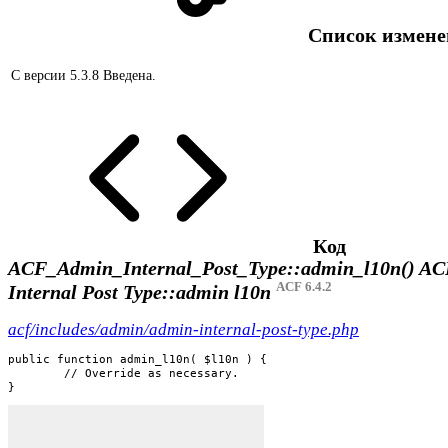
Список измен
С версии 5.3.8
Введена.
Код
ACF_Admin_Internal_Post_Type::admin_l10n()
AC
ACF 6.4.2
Internal Post Type::admin l10n
acf/includes/admin/admin-internal-post-type.php
public function admin_l10n( $l10n ) {

	// Override as necessary.

}