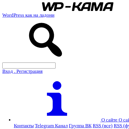
WordPress как на ладони
Вход . Регистрация
О сайте
О са
Контакты
Telegram Канал
Группа ВК
RSS (все)
RSS (ф