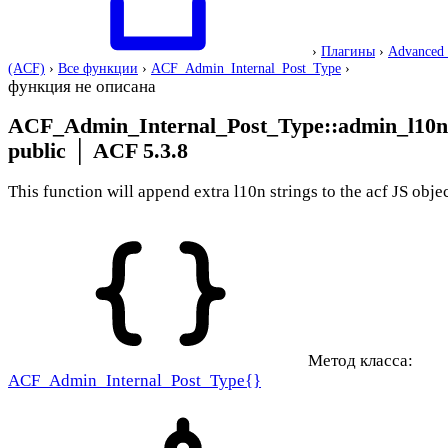
›
Плагины
›
Advanced 
(ACF)
›
Все функции
›
ACF_Admin_Internal_Post_Type
›
функция не описана
ACF_Admin_Internal_Post_Type::admin_l10n
public
│
ACF 5.3.8
This function will append extra l10n strings to the acf JS obje
Метод класса:
ACF_Admin_Internal_Post_Type{}