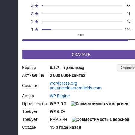
4 ★
33
3 ★
18
2 ★
12
1 ★
164
90%
СКАЧАТЬ
Версия
6.8.7
Changelo
—
1 день назад
Активен на
2 000 000+ сайтах
wordpress.org
Ссылки
advancedcustomfields.com
Автор
WP Engine
Проверен на
WP 7.0.2
Требует
WP 6.2+
Требует
PHP 7.4+
Создан
15.3 года назад