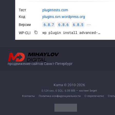
Тест
plugintests.com
Код
plugins.svn.wordpress.org
6.8.7
6.8.6
6.8.5
Версии
····
wp plugin install advanced-custom-fields --activate
WP-CLI
продвижение сайтов Санкт-Петербург
Kama © 2010-2026
0.124 sec. 6 SQL. 6.08 MB —
хостинг beget
Контакты
Политика конфиденциальности
О перепечатке
Стат