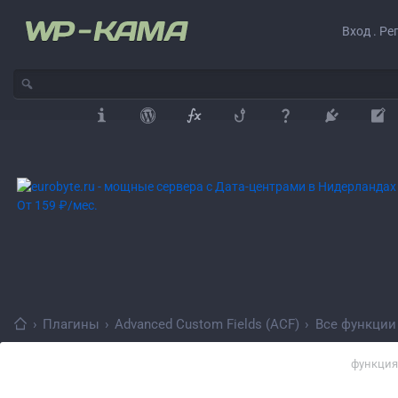
Вход . Ре
›
Плагины
›
Advanced Custom Fields (ACF)
›
Все функции
функция