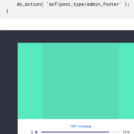
	do_action( 'acf/post_type/admin_footer' );

}
1437 отзывов
5 ★
1210