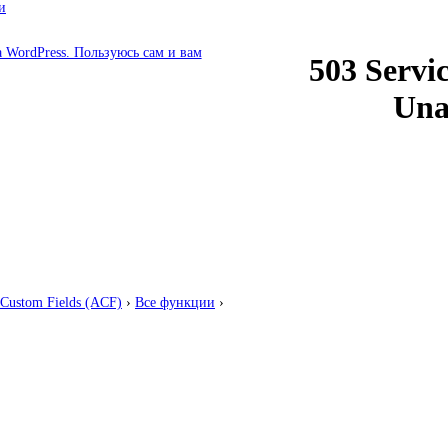
и
Custom Fields (ACF)
›
Все функции
›