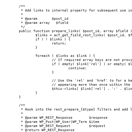
	/**

	 * Add links to internal property for subsequent use in \ACF_Rest_Embed_Links::load_item_links().

	 *

	 * @param       $post_id

	 * @param array   $field

	 */

	public function prepare_links( $post_id, array $field ) {

		$links = acf_get_field_rest_links( $post_id, $field );

		if ( ! $links ) {

			return;

		}

		foreach ( $links as $link ) {

			// If required array keys are not provided, skip.

			if ( empty( $link['rel'] ) or empty( $link['href'] ) ) {

				continue;

			}

			// Use the 'rel' and 'href' to for a key. The key only prevents against the same object

			// appearing more than once within the same 'rel' property.

			$this->links[ $link['rel'] . ':' . $link['href'] ] = $link;

		}

	}

	/**

	 * Hook into the rest_prepare_{$type} filters and add links for the object being prepared.

	 *

	 * @param WP_REST_Response        $response

	 * @param WP_Post|WP_User|WP_Term $item

	 * @param WP_REST_Request         $request

	 * @return WP_REST_Response
