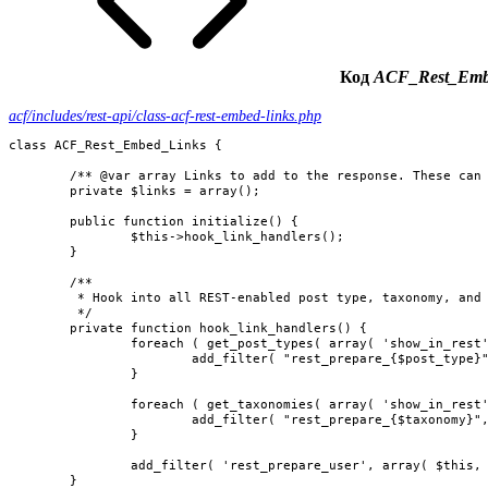
Код
ACF_Rest_Emb
acf/includes/rest-api/class-acf-rest-embed-links.php
class ACF_Rest_Embed_Links {

	/** @var array Links to add to the response. These can be flagged as embeddable and expanded when _embed is passed with the request. */

	private $links = array();

	public function initialize() {

		$this->hook_link_handlers();

	}

	/**

	 * Hook into all REST-enabled post type, taxonomy, and the user controllers in order to prepare links.

	 */

	private function hook_link_handlers() {

		foreach ( get_post_types( array( 'show_in_rest' => true ) ) as $post_type ) {

			add_filter( "rest_prepare_{$post_type}", array( $this, 'load_item_links' ), 10, 3 );

		}

		foreach ( get_taxonomies( array( 'show_in_rest' => true ) ) as $taxonomy ) {

			add_filter( "rest_prepare_{$taxonomy}", array( $this, 'load_item_links' ), 10, 3 );

		}

		add_filter( 'rest_prepare_user', array( $this, 'load_item_links' ), 10, 3 );

	}
