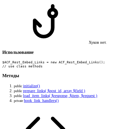
Хуков нет.
Использование
$ACF_Rest_Embed_Links = new ACF_Rest_Embed_Links();

// use class methods
Методы
initialize()
public
prepare_links( $post_id, array $field )
public
load_item_links( $response, $item, $request )
public
hook_link_handlers()
private