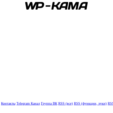
Контакты
Telegram Канал
Группа ВК
RSS (все)
RSS (функции, хуки)
RSS