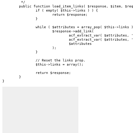
	 */

	public function load_item_links( $response, $item, $request ) {

		if ( empty( $this->links ) ) {

			return $response;

		}

		while ( $attributes = array_pop( $this->links ) ) {

			$response->add_link(

				acf_extract_var( $attributes, 'rel' ),

				acf_extract_var( $attributes, 'href' ),

				$attributes

			);

		}

		// Reset the links prop.

		$this->links = array();

		return $response;

	}

}