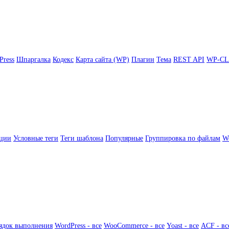
Press
Шпаргалка
Кодекс
Карта сайта (WP)
Плагин
Тема
REST API
WP-CL
ции
Условные теги
Теги шаблона
Популярные
Группировка по файлам
Wo
ядок выполнения
WordPress - все
WooCommerce - все
Yoast - все
ACF - вс