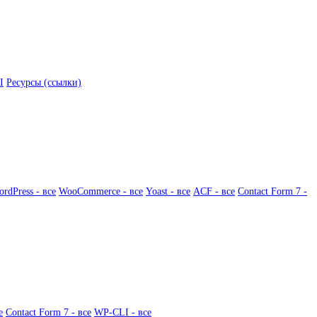
I
Ресурсы (ссылки)
rdPress - все
WooCommerce - все
Yoast - все
ACF - все
Contact Form 7 -
е
Contact Form 7 - все
WP-CLI - все