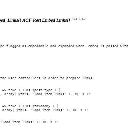
ACF 6.4.2
ed_Links{}
ACF Rest Embed Links{}