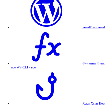
WordPress
Word
Функции
Функ
все
WP-CLI - все
Хуки
Хуки
Пор