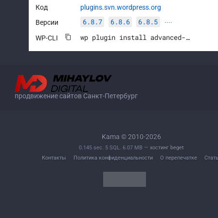
Код
plugins.svn.wordpress.org
6.8.7
6.8.6
6.8.5
Версии
····
wp plugin install advanced-custom-fields --activate
WP-CLI
продвижение сайтов Санкт-Петербург
Kama © 2010-2026
0.145 sec. 5 SQL. 6.07 MB —
хостинг beget
Контакты
Политика конфиденциальности
О перепечатке
Стат