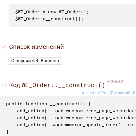
$WC_Order = new WC_Order();

$WC_Order->__construct();
Список изменений
С версии 6.4
Введена.
ACF 6.4.2
WC_Order::__construct()
Код
acf/src/Pro/Forms/WC_O
public function __construct() {

	add_action( 'load-woocommerce_page_wc-orders', array( $this, 'initialize' ) );

	add_action( 'load-woocommerce_page_wc-orders--shop_subscription', array( $this, 'initialize' ) );

	add_action( 'woocommerce_update_order', array( $this, 'save_order' ), 10, 1 );

}