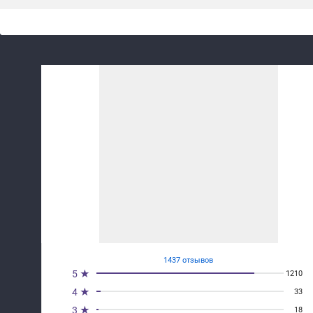
1437 отзывов
5 ★
1210
4 ★
33
3 ★
18