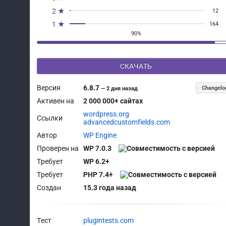
2 ★
12
1 ★
164
90%
СКАЧАТЬ
Версия
6.8.7
Changelo
—
2 дня назад
Активен на
2 000 000+ сайтах
wordpress.org
Ссылки
advancedcustomfields.com
Автор
WP Engine
Проверен на
WP 7.0.3
Требует
WP 6.2+
Требует
PHP 7.4+
Создан
15.3 года назад
Тест
plugintests.com