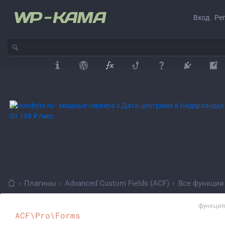
Вход . Ре
›
Плагины
›
Advanced Custom Fields (ACF)
›
Все функции
функция
ACF\Pro\Forms