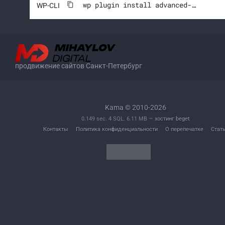
wp plugin install advanced-custom-fields --activate
WP-CLI
продвижение сайтов Санкт-Петербург
Kama © 2010-2026
0.149 sec. 4 SQL. 6.11 MB —
хостинг beget
Контакты
Политика конфиденциальности
О перепечатке
Стат