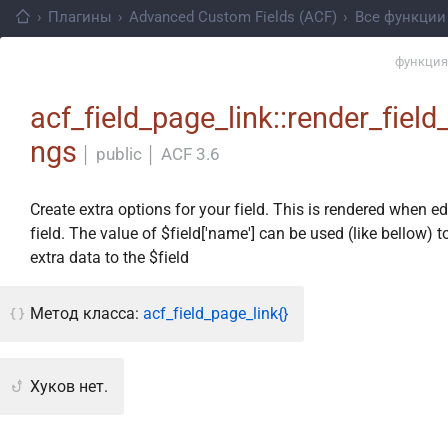
›
Плагины
›
Advanced Custom Fields (ACF)
›
Все функции
функция
acf_field_page_link::render_field_
ngs
│
public
│
ACF 3.6
Create extra options for your field. This is rendered when ed
field. The value of $field['name'] can be used (like bellow) t
extra data to the $field
Метод класса:
acf_field_page_link{}
Хуков нет.