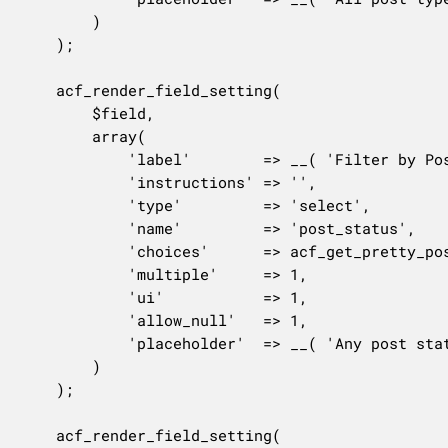
		)

	);

	acf_render_field_setting(

		$field,

		array(

			'label'        => __( 'Filter by Post Status', 'acf' ),

			'instructions' => '',

			'type'         => 'select',

			'name'         => 'post_status',

			'choices'      => acf_get_pretty_post_statuses(),

			'multiple'     => 1,

			'ui'           => 1,

			'allow_null'   => 1,

			'placeholder'  => __( 'Any post status', 'acf' ),

		)

	);

	acf_render_field_setting(
