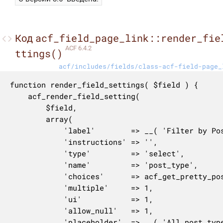
acf_field_page_link::render_fie
Код
ACF 6.4.2
ttings()
acf/includes/fields/class-acf-field-page_
function render_field_settings( $field ) {

	acf_render_field_setting(

		$field,

		array(

			'label'        => __( 'Filter by Post Type', 'acf' ),

			'instructions' => '',

			'type'         => 'select',

			'name'         => 'post_type',

			'choices'      => acf_get_pretty_post_types(),

			'multiple'     => 1,

			'ui'           => 1,

			'allow_null'   => 1,

			'placeholder'  => __( 'All post types', 'acf' ),
