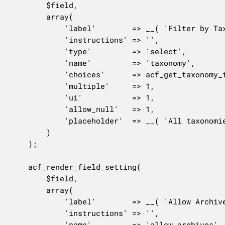
		$field,

		array(

			'label'        => __( 'Filter by Taxonomy', 'acf' ),

			'instructions' => '',

			'type'         => 'select',

			'name'         => 'taxonomy',

			'choices'      => acf_get_taxonomy_terms(),

			'multiple'     => 1,

			'ui'           => 1,

			'allow_null'   => 1,

			'placeholder'  => __( 'All taxonomies', 'acf' ),

		)

	);

	acf_render_field_setting(

		$field,

		array(

			'label'        => __( 'Allow Archives URLs', 'acf' ),

			'instructions' => '',

			'name'         => 'allow_archives',
