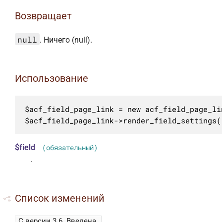
Возвращает
null
. Ничего (null).
Использование
$acf_field_page_link = new acf_field_page_lin
$acf_field_page_link->render_field_settings(
$field
(обязательный)
.
Список изменений
С версии 3.6
Введена.