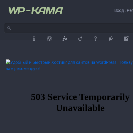
Вход . Ре