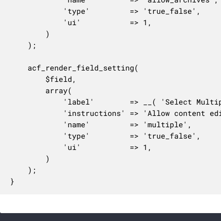
			'type'         => 'true_false',

			'ui'           => 1,

		)

	);

	acf_render_field_setting(

		$field,

		array(

			'label'        => __( 'Select Multiple', 'acf' ),

			'instructions' => 'Allow content editors to select multiple values',

			'name'         => 'multiple',

			'type'         => 'true_false',

			'ui'           => 1,

		)

	);

}