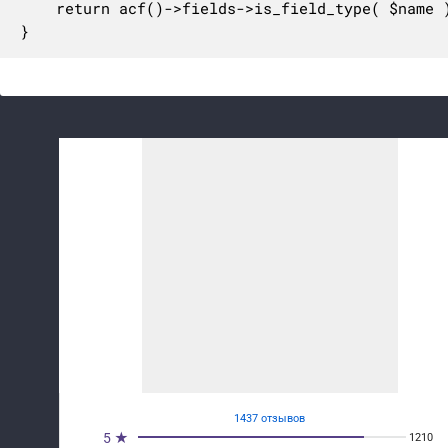
	return acf()->fields->is_field_type( $name );

}
1437 отзывов
5 ★
1210