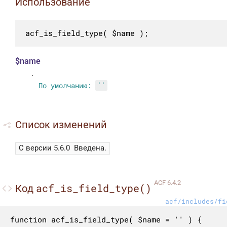
Использование
acf_is_field_type( $name );
$name
.
По умолчанию:
''
Список изменений
С версии 5.6.0
Введена.
ACF 6.4.2
acf_is_field_type()
Код
acf/includes/fi
function acf_is_field_type( $name = '' ) {
