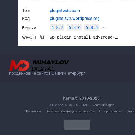
Тест
plugintests.com
Код
plugins.svn.wordpress.org
6.8.7
6.8.6
6.8.5
Версии
····
wp plugin install advanced-custom-fields --activate
WP-CLI
продвижение сайтов Санкт-Петербург
Kama © 2010-2026
0.122 sec. 5 SQL. 6.08 MB —
хостинг beget
Контакты
Политика конфиденциальности
О перепечатке
Стат