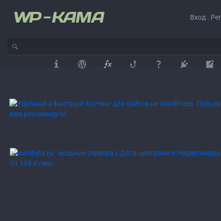
Вход . Ре