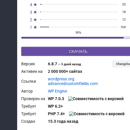
4 ★
33
3 ★
18
2 ★
12
1 ★
164
90%
СКАЧАТЬ
Версия
6.8.7
Changelo
—
5 дней назад
Активен на
2 000 000+ сайтах
wordpress.org
Ссылки
advancedcustomfields.com
Автор
WP Engine
Проверен на
WP 7.0.3
Требует
WP 6.2+
Требует
PHP 7.4+
Создан
15.3 года назад