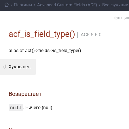
›
Плагины
›
Advanced Custom Fields (ACF)
›
Все функции
функция
acf_is_field_type()
│
ACF 5.6.0
alias of acf()->fields->is_field_type()
Хуков нет.
Возвращает
null
. Ничего (null).