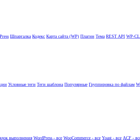
Press
Шпаргалка
Кодекс
Карта сайта (WP)
Плагин
Тема
REST API
WP-CL
ции
Условные теги
Теги шаблона
Популярные
Группировка по файлам
Wo
ядок выполнения
WordPress - все
WooCommerce - все
Yoast - все
ACF - вс