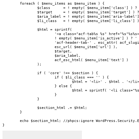
	foreach ( $menu_items as $menu_item ) {

		$class      = ! empty( $menu_item['class'] ) ? $menu_item['class'] : $menu_item['text'];

		$target     = ! empty( $menu_item['target'] ) ? ' target="' . esc_attr( $menu_item['target'] ) . '"' : '';

		$aria_label = ! empty( $menu_item['aria-label'] ) ? ' aria-label="' . esc_attr( $menu_item['aria-label'] ) . '"' : '';

		$li_class   = ! empty( $menu_item['li_class'] ) ? esc_attr( $menu_item['li_class'] ) : '';

		$html = sprintf(

			'<a class="acf-tab%s %s" href="%s"%s%s><i class="acf-icon"></i>%s</a>',

			! empty( $menu_item['is_active'] ) ? ' is-active' : '',

			'acf-header-tab-' . esc_attr( acf_slugify( $class ) ),

			esc_url( $menu_item['url'] ),

			$target,

			$aria_label,

			acf_esc_html( $menu_item['text'] )

		);

		if ( 'core' !== $section ) {

			if ( $li_class === '' ) {

				$html = '<li>' . $html . '</li>';

			} else {

				$html = sprintf( '<li class="%s">', $li_class ) . $html . '</li>';

			}

		}

		$section_html .= $html;

	}

	echo $section_html; //phpcs:ignore WordPress.Security.EscapeOutput.OutputNotEscaped -- safely built and escaped HTML above.

}