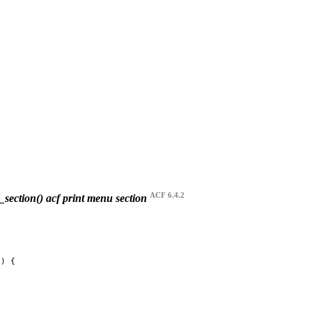
ACF 6.4.2
section()
acf print menu section

