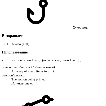
Хуков нет.
Возвращает
. Ничего (null).
null
Использование
acf_print_menu_section( $menu_items, $section );
$menu_items
(массив) (обязательный)
An array of menu items to print.
$section
(строка)
The section being printed.
По умолчанию:
''