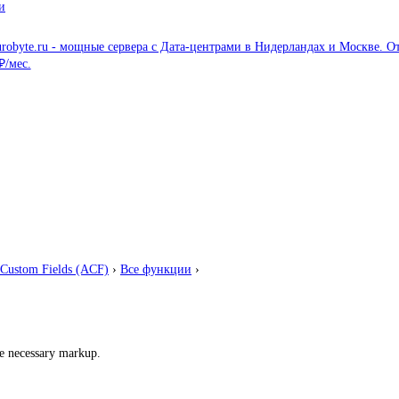
и
Custom Fields (ACF)
›
Все функции
›
he necessary markup.