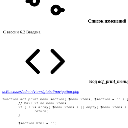
Список изменений
С версии 6.2
Введена.
Код
acf_print_menu_
acf/includes/admin/views/global/navigation.php
function acf_print_menu_section( $menu_items, $section = '' ) {
	// Bail if no menu items.

	if ( ! is_array( $menu_items ) || empty( $menu_items ) ) {

		return;

	}

	$section_html = '';
