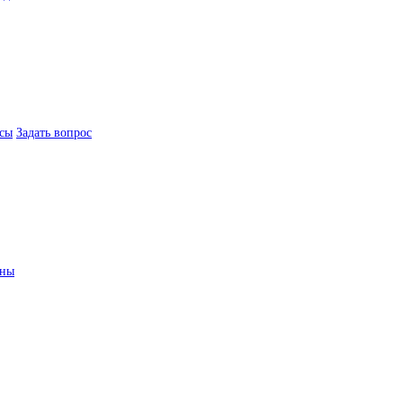
сы
Задать вопрос
ины