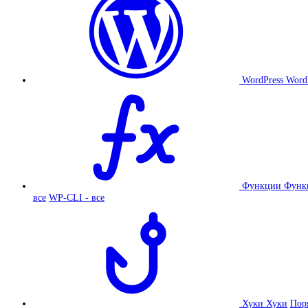
WordPress
Word
Функции
Функ
все
WP-CLI - все
Хуки
Хуки
Пор