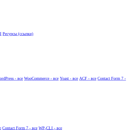
I
Ресурсы (ссылки)
rdPress - все
WooCommerce - все
Yoast - все
ACF - все
Contact Form 7 -
е
Contact Form 7 - все
WP-CLI - все