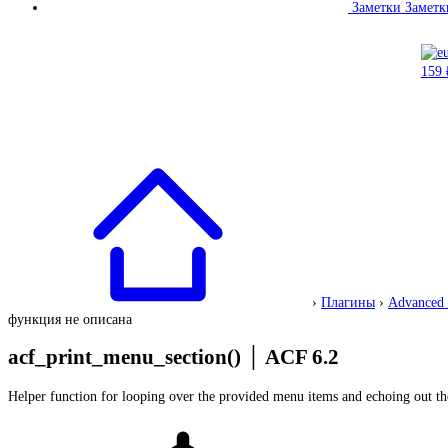
Заметки
Заметк
›
Плагины
›
Advanced 
функция не описана
acf_print_menu_section()
│
ACF 6.2
Helper function for looping over the provided menu items and echoing out t