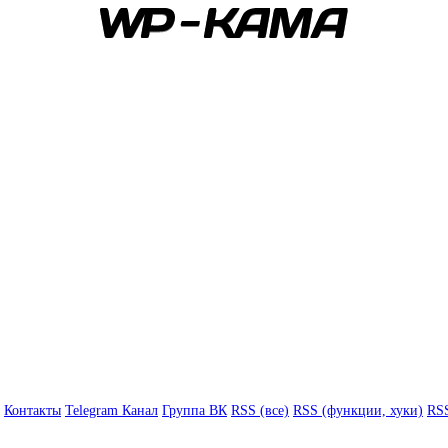
Контакты
Telegram Канал
Группа ВК
RSS (все)
RSS (функции, хуки)
RSS