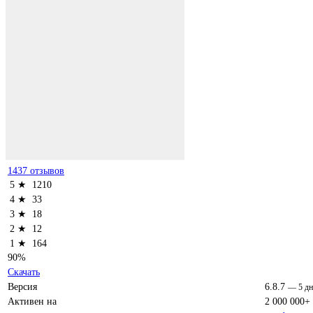
1437 отзывов
5 ★
1210
4 ★
33
3 ★
18
2 ★
12
1 ★
164
90%
Скачать
Версия
6.8.7
—
5 дн
Активен на
2 000 000+