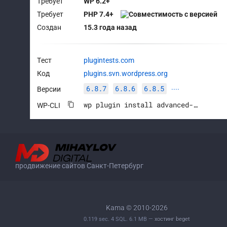
Требует
WP 6.2+
Требует
PHP 7.4+
Создан
15.3 года назад
Тест
plugintests.com
Код
plugins.svn.wordpress.org
6.8.7
6.8.6
6.8.5
Версии
····
wp plugin install advanced-custom-fields --activate
WP-CLI
продвижение сайтов Санкт-Петербург
Kama © 2010-2026
0.119 sec. 4 SQL. 6.1 MB —
хостинг beget