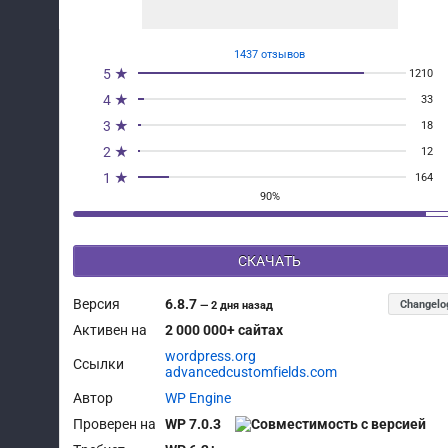
1437 отзывов
5 ★
1210
4 ★
33
3 ★
18
2 ★
12
1 ★
164
90%
СКАЧАТЬ
Версия
6.8.7
Changelo
—
2 дня назад
Активен на
2 000 000+ сайтах
wordpress.org
Ссылки
advancedcustomfields.com
Автор
WP Engine
Проверен на
WP 7.0.3