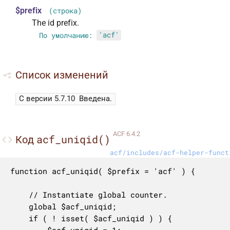
$prefix
(строка)
The id prefix.
По умолчанию:
'acf'
Список изменений
С версии 5.7.10
Введена.
ACF 6.4.2
acf_uniqid()
Код
acf/includes/acf-helper-funct
function acf_uniqid( $prefix = 'acf' ) {

	// Instantiate global counter.

	global $acf_uniqid;

	if ( ! isset( $acf_uniqid ) ) {
