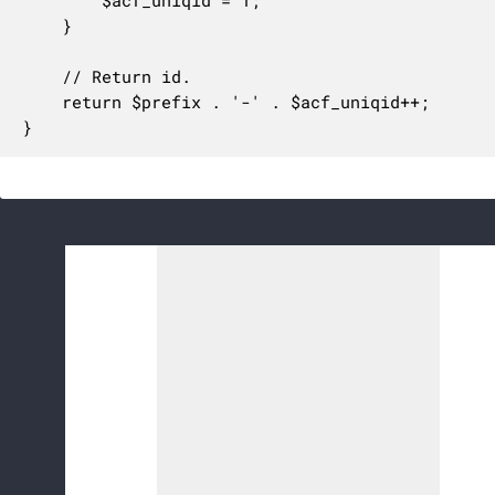
		$acf_uniqid = 1;

	}

	// Return id.

	return $prefix . '-' . $acf_uniqid++;

}