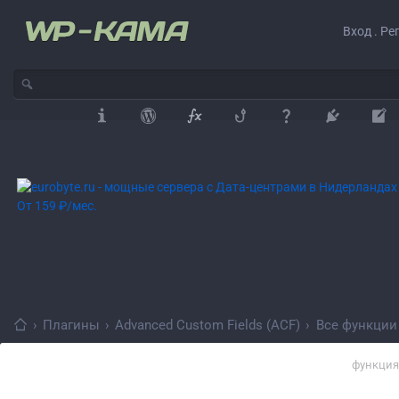
Вход . Ре
›
Плагины
›
Advanced Custom Fields (ACF)
›
Все функции
функция