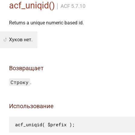
acf_uniqid()
│
ACF 5.7.10
Returns a unique numeric based id.
Хуков нет.
Возвращает
Строку
.
Использование
acf_uniqid( $prefix );