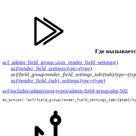
Где вызываетс
acf_admin_field_group::ajax_render_field_settings()
acf/render_field_settings/type=(type)
acf/field_group/render_field_settings_tab/(tab)/type=(ty
acf/render_field_(tab)_settings/type=(type)
acf/includes/admin/post-types/admin-field-group.php 502
do_action( "acf/field_group/render_field_settings_tab/{$tab}/t