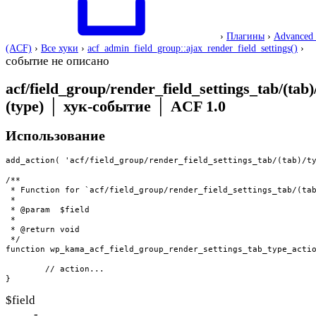
›
Плагины
›
Advanced 
(ACF)
›
Все хуки
›
acf_admin_field_group::ajax_render_field_settings()
›
событие не описано
acf/field_group/render_field_settings_tab/(tab)
(type)
│
хук-событие
│
ACF 1.0
Использование
add_action( 'acf/field_group/render_field_settings_tab/(tab)/ty
/**

 * Function for `acf/field_group/render_field_settings_tab/(tab
 * 

 * @param  $field 

 *

 * @return void

 */

function wp_kama_acf_field_group_render_settings_tab_type_actio
	// action...

}
$field
-