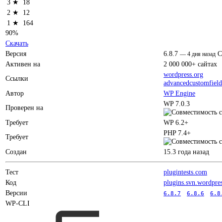
3 ★
18
2 ★
12
1 ★
164
90%
Скачать
Версия
6.8.7
C
—
4 дня назад
Активен на
2 000 000+ сайтах
wordpress.org
Ссылки
advancedcustomfiel
Автор
WP Engine
WP 7.0.3
Проверен на
Требует
WP 6.2+
PHP 7.4+
Требует
Создан
15.3 года назад
Тест
plugintests.com
Код
plugins.svn.wordpre
Версии
6.8.7
6.8.6
6.8
WP-CLI