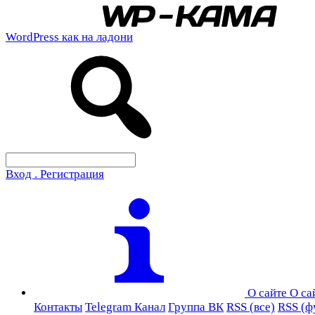
WordPress как на ладони
Вход . Регистрация
О сайте
О са
Контакты
Telegram Канал
Группа ВК
RSS (все)
RSS (ф