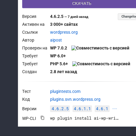
СКАЧАТЬ
Версия
4.6.2.5
Changelo
—
7 дней назад
Активен на
3 000+ сайтах
Ссылки
wordpress.org
Автор
aipost
Проверен на
WP 7.0.2
Требует
WP 6.0+
Требует
PHP 5.6+
Создан
2.8 лет назад
Тест
plugintests.com
Код
plugins.svn.wordpress.org
4.6.2.5
4.6.1.1
4.6.1
Версии
····
wp plugin install ai-wp-writer --activate
WP-CLI