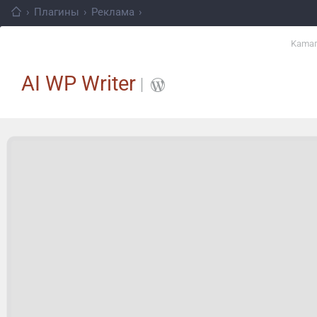
›
Плагины
›
Реклама
›
Kama
AI WP Writer
│