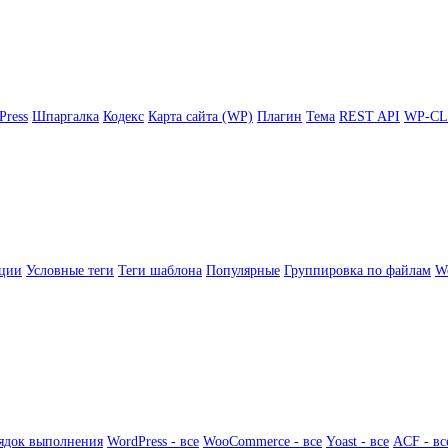
Press
Шпаргалка
Кодекс
Карта сайта (WP)
Плагин
Тема
REST API
WP-CL
ции
Условные теги
Теги шаблона
Популярные
Группировка по файлам
Wo
ядок выполнения
WordPress - все
WooCommerce - все
Yoast - все
ACF - вс