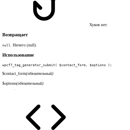
Хуков нет.
Возвращает
. Ничего (null).
null
Использование
wpcf7_tag_generator_submit( $contact_form, $options );
$contact_form
(обязательный)
.
$options
(обязательный)
.