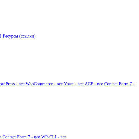
I
Ресурсы (ссылки)
rdPress - все
WooCommerce - все
Yoast - все
ACF - все
Contact Form 7 -
е
Contact Form 7 - все
WP-CLI - все