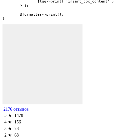
		$tgg->print( 'insert_box_content' );

	} );

	$formatter->print();

}
2176 отзывов
5 ★
1470
4 ★
156
3 ★
78
2 ★
68