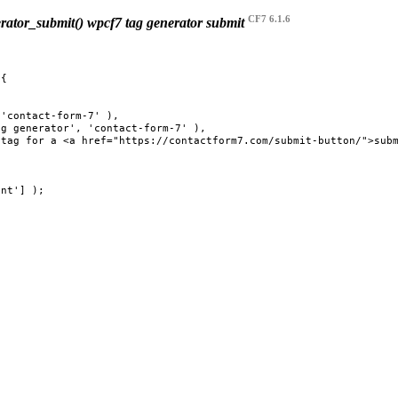
CF7 6.1.6
rator_submit()
wpcf7 tag generator submit
{
