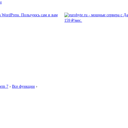
и
orm 7
›
Все функции
›