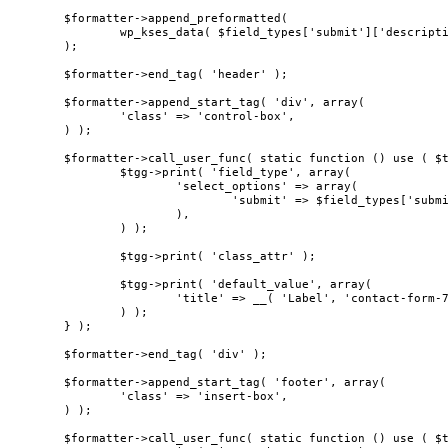
	$formatter->append_preformatted(

		wp_kses_data( $field_types['submit']['description'] )

	);

	$formatter->end_tag( 'header' );

	$formatter->append_start_tag( 'div', array(

		'class' => 'control-box',

	) );

	$formatter->call_user_func( static function () use ( $tgg, $field_types ) {

		$tgg->print( 'field_type', array(

			'select_options' => array(

				'submit' => $field_types['submit']['display_name'],

			),

		) );

		$tgg->print( 'class_attr' );

		$tgg->print( 'default_value', array(

			'title' => __( 'Label', 'contact-form-7' ),

		) );

	} );

	$formatter->end_tag( 'div' );

	$formatter->append_start_tag( 'footer', array(

		'class' => 'insert-box',

	) );

	$formatter->call_user_func( static function () use ( $tgg, $field_types ) {
