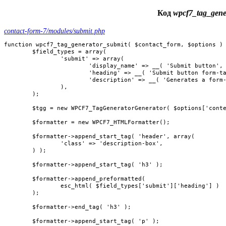
Код
wpcf7_tag_gene
contact-form-7/modules/submit.php
function wpcf7_tag_generator_submit( $contact_form, $options ) 
	$field_types = array(

		'submit' => array(

			'display_name' => __( 'Submit button', 'contact-form-7' ),

			'heading' => __( 'Submit button form-tag generator', 'contact-form-7' ),

			'description' => __( 'Generates a form-tag for a <a href="https://contactform7.com/submit-button/">submit button</a>.', 'contact-form-7' ),

		),

	);

	$tgg = new WPCF7_TagGeneratorGenerator( $options['content'] );

	$formatter = new WPCF7_HTMLFormatter();

	$formatter->append_start_tag( 'header', array(

		'class' => 'description-box',

	) );

	$formatter->append_start_tag( 'h3' );

	$formatter->append_preformatted(

		esc_html( $field_types['submit']['heading'] )

	);

	$formatter->end_tag( 'h3' );

	$formatter->append_start_tag( 'p' );
