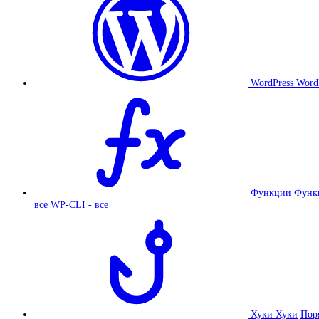
WordPress
Word
Функции
Функ
все
WP-CLI - все
Хуки
Хуки
Пор