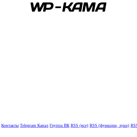
Контакты
Telegram Канал
Группа ВК
RSS (все)
RSS (функции, хуки)
RSS