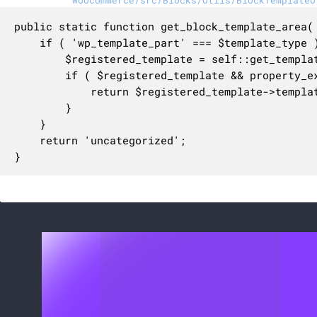
woocommerce/src/Blocks/Utils/BlockTemplateU
public static function get_block_template_area( 
	if ( 'wp_template_part' === $template_type ) {

		$registered_template = self::get_template( $template_slug );

		if ( $registered_template && property_exists( $registered_template, 'template_area' ) ) {

			return $registered_template->template_area;

		}

	}

	return 'uncategorized';

}