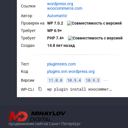
wordpress.org
Ссылки
woocommerce.com
Автор
Automattic
Проверен на
WP 7.0.2
Требует
WP 6.9+
Требует
PHP 7.4+
Создан
14.8 лет назад
Тест
plugintests.com
Код
plugins.svn.wordpress.org
11.0.0
10.9.4
10.9.3
Версии
····
wp plugin install woocommerce --activate
WP-CLI
продвижение сайтов Санкт-Петербург