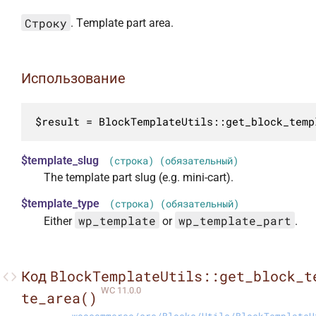
Строку
. Template part area.
Использование
$result = BlockTemplateUtils::get_block_temp
$template_slug
(строка) (обязательный)
The template part slug (e.g. mini-cart).
$template_type
(строка) (обязательный)
wp_template
wp_template_part
Either
or
.
BlockTemplateUtils::get_block_t
Код
WC 11.0.0
te_area()