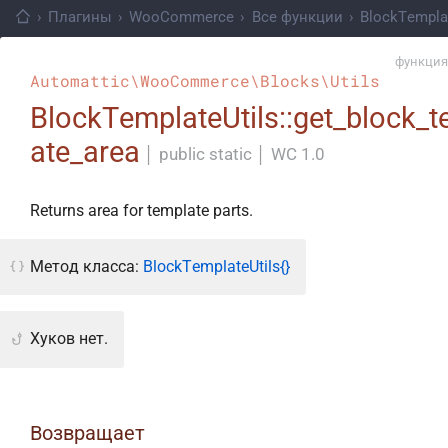
›
Плагины
›
WooCommerce
›
Все функции
›
BlockTemplat
функция
Automattic\WooCommerce\Blocks\Utils
BlockTemplateUtils::get_block_t
ate_area
│
public static
│
WC 1.0
Returns area for template parts.
Метод класса:
BlockTemplateUtils{}
Хуков нет.
Возвращает