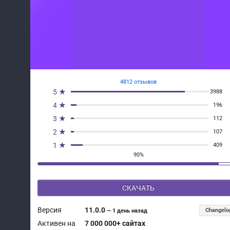
4812 отзывов
5 ★
3988
4 ★
196
3 ★
112
2 ★
107
1 ★
409
90%
СКАЧАТЬ
Версия
11.0.0
Changelo
—
1 день назад
Активен на
7 000 000+ сайтах