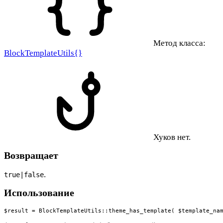
Метод класса:
BlockTemplateUtils{}
Хуков нет.
Возвращает
.
true|false
Использование
$result = BlockTemplateUtils::theme_has_template( $template_na