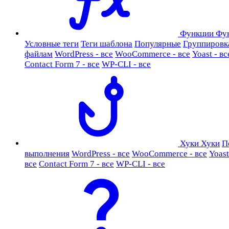
Функции
Фу
Условные теги
Теги шаблона
Популярные
Группировк
файлам
WordPress - все
WooCommerce - все
Yoast - вс
Contact Form 7 - все
WP-CLI - все
Хуки
Хуки
П
выполнения
WordPress - все
WooCommerce - все
Yoast
все
Contact Form 7 - все
WP-CLI - все