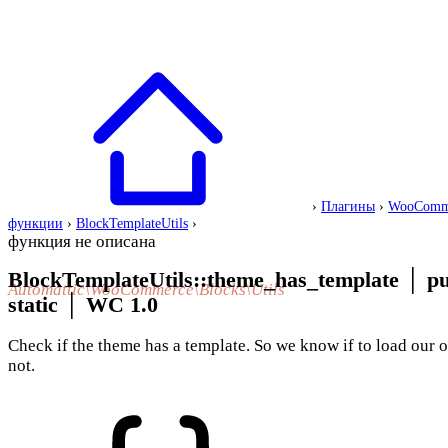
›
Плагины
›
WooComm
функции
›
BlockTemplateUtils
›
функция не описана
BlockTemplateUtils::theme_has_template
│
pu
Automattic\WooCommerce\Blocks\Utils
static
│
WC 1.0
Check if the theme has a template. So we know if to load our 
not.