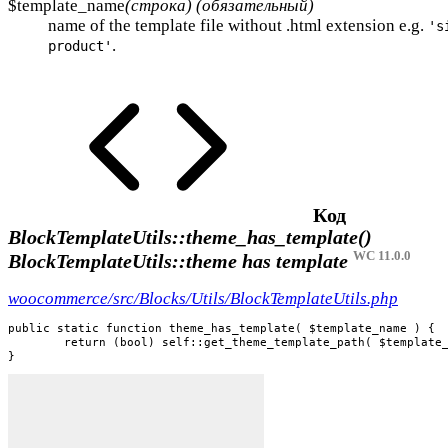
$template_name
(строка) (обязательный)
name of the template file without .html extension e.g.
's
.
product'
Код
BlockTemplateUtils::theme_has_template()
WC 11.0.0
BlockTemplateUtils::theme has template
woocommerce/src/Blocks/Utils/BlockTemplateUtils.php
public static function theme_has_template( $template_name ) {

	return (bool) self::get_theme_template_path( $template_name, 'wp_template' );

}