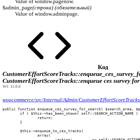
Value of window.pagenow.
$admin_page
(строка) (обязательный)
Value of window.adminpage.
Код
CustomerEffortScoreTracks::enqueue_ces_survey_f
CustomerEffortScoreTracks::enqueue ces survey for
WC 11.0.0
woocommerce/src/Internal/Admin/CustomerEffortScoreTracks
public function enqueue_ces_survey_for_search( $search_area, $p
	if ( $this->has_been_shown( self::SEARCH_ACTION_NAME ) ) {

		return;

	}

	$this->enqueue_to_ces_tracks(

		array(

			'action'         => self::SEARCH_ACTION_NAME,
