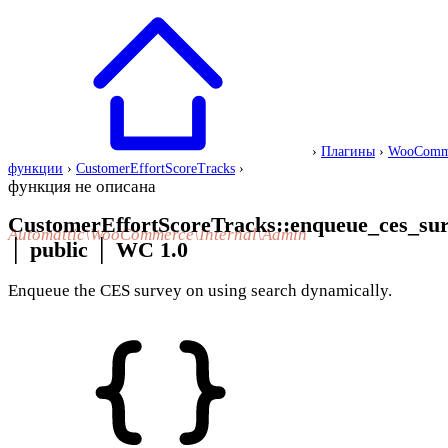
›
Плагины
›
WooComm
функции
›
CustomerEffortScoreTracks
›
функция не описана
CustomerEffortScoreTracks::enqueue_ces_sur
Automattic\WooCommerce\Internal\Admin
│
public
│
WC 1.0
Enqueue the CES survey on using search dynamically.