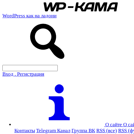
WordPress как на ладони
Вход . Регистрация
О сайте
О са
Контакты
Telegram Канал
Группа ВК
RSS (все)
RSS (ф