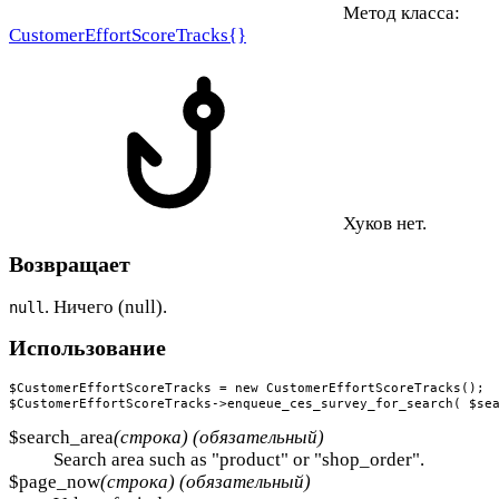
Метод класса:
CustomerEffortScoreTracks{}
Хуков нет.
Возвращает
. Ничего (null).
null
Использование
$CustomerEffortScoreTracks = new CustomerEffortScoreTracks();

$CustomerEffortScoreTracks->enqueue_ces_survey_for_search( $se
$search_area
(строка) (обязательный)
Search area such as "product" or "shop_order".
$page_now
(строка) (обязательный)