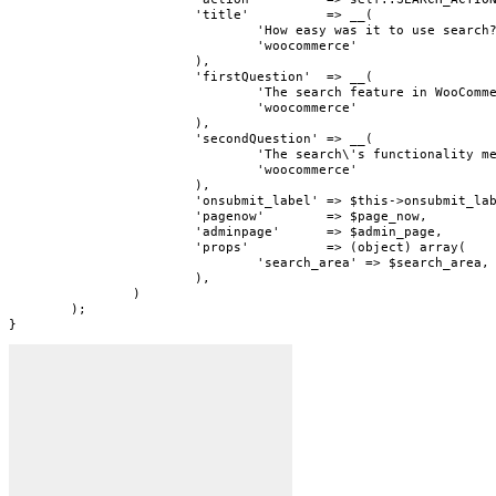
			'title'          => __(

				'How easy was it to use search?',

				'woocommerce'

			),

			'firstQuestion'  => __(

				'The search feature in WooCommerce is easy to use.',

				'woocommerce'

			),

			'secondQuestion' => __(

				'The search\'s functionality meets my needs.',

				'woocommerce'

			),

			'onsubmit_label' => $this->onsubmit_label,

			'pagenow'        => $page_now,

			'adminpage'      => $admin_page,

			'props'          => (object) array(

				'search_area' => $search_area,

			),

		)

	);

}