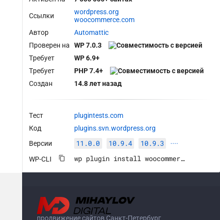
wordpress.org
Ссылки
woocommerce.com
Автор
Automattic
Проверен на
WP 7.0.3
Требует
WP 6.9+
Требует
PHP 7.4+
Создан
14.8 лет назад
Тест
plugintests.com
Код
plugins.svn.wordpress.org
11.0.0
10.9.4
10.9.3
Версии
····
wp plugin install woocommerce --activate
WP-CLI
продвижение сайтов Санкт-Петербург