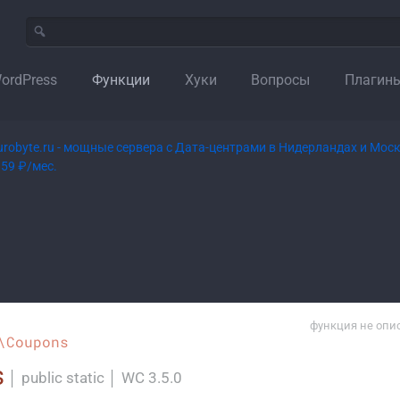
ordPress
Функции
Хуки
Вопросы
Плагин
функция не опи
\Coupons
s
│
public static
│
WC 3.5.0