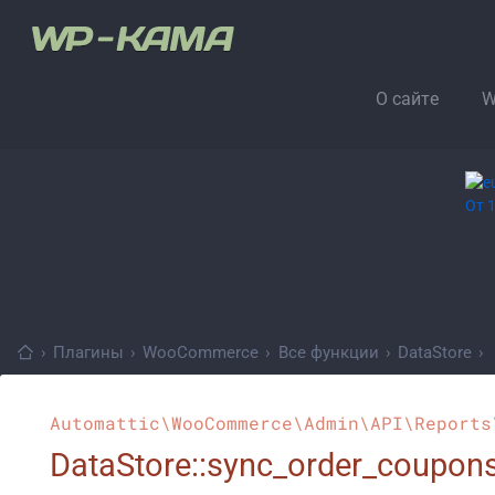
О сайте
W
›
Плагины
›
WooCommerce
›
Все функции
›
DataStore
›
Automattic\WooCommerce\Admin\API\Reports
DataStore::sync_order_coupon