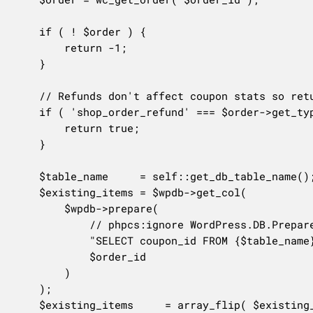
	if ( ! $order ) {

		return -1;

	}

	// Refunds don't affect coupon stats so return successfully if one is called here.

	if ( 'shop_order_refund' === $order->get_type() ) {

		return true;

	}

	$table_name     = self::get_db_table_name();

	$existing_items = $wpdb->get_col(

		$wpdb->prepare(

			// phpcs:ignore WordPress.DB.PreparedSQL.InterpolatedNotPrepared

			"SELECT coupon_id FROM {$table_name} WHERE order_id = %d",

			$order_id

		)

	);

	$existing_items     = array_flip( $existing_items );
