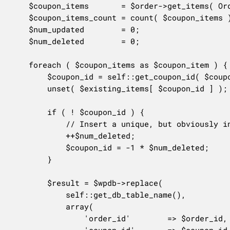
	$coupon_items       = $order->get_items( OrderItemType::COUPON );

	$coupon_items_count = count( $coupon_items );

	$num_updated        = 0;

	$num_deleted        = 0;

	foreach ( $coupon_items as $coupon_item ) {

		$coupon_id = self::get_coupon_id( $coupon_item );

		unset( $existing_items[ $coupon_id ] );

		if ( ! $coupon_id ) {

			// Insert a unique, but obviously invalid ID for this deleted coupon.

			++$num_deleted;

			$coupon_id = -1 * $num_deleted;

		}

		$result = $wpdb->replace(

			self::get_db_table_name(),

			array(

				'order_id'        => $order_id,

				'coupon_id'       => $coupon_id,
