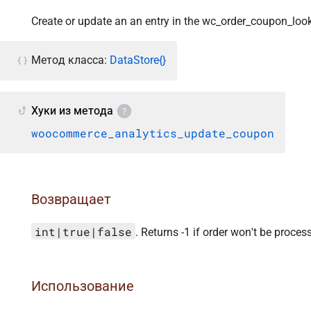
Create or update an an entry in the wc_order_coupon_look
Метод класса:
DataStore{}
Хуки из метода
woocommerce_analytics_update_coupon
Возвращает
int|true|false
. Returns -1 if order won't be proce
Использование