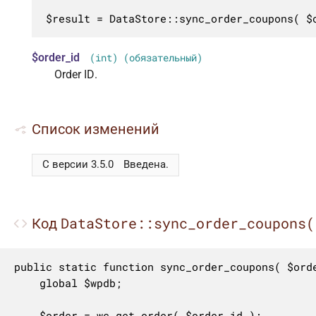
$result = DataStore::sync_order_coupons( $
$order_id
(int) (обязательный)
Order ID.
Список изменений
С версии 3.5.0
Введена.
DataStore::sync_order_coupons(
Код
public static function sync_order_coupons( $orde
	global $wpdb;

	$order = wc_get_order( $order_id );
