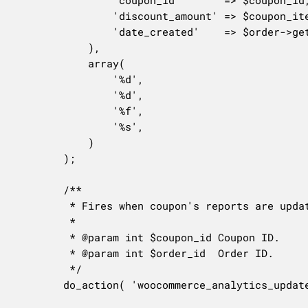
				'discount_amount' => $coupon_item->get_discount(),

				'date_created'    => $order->get_date_created( 'edit' )->date( TimeInterval::$sql_datetime_format ),

			),

			array(

				'%d',

				'%d',

				'%f',

				'%s',

			)

		);

		/**

		 * Fires when coupon's reports are updated.

		 *

		 * @param int $coupon_id Coupon ID.

		 * @param int $order_id  Order ID.

		 */

		do_action( 'woocommerce_analytics_update_coupon', $coupon_id, $order_id );
