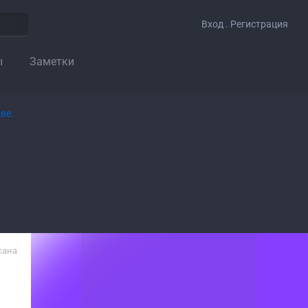
Вход . Регистрация
ы
Заметки
сана