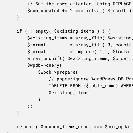
		// Sum the rows affected. Using REPLACE can affect 2 rows if the row already exists.

		$num_updated += 2 === intval( $result ) ? 1 : intval( $result );

	}

	if ( ! empty( $existing_items ) ) {

		$existing_items = array_flip( $existing_items );

		$format         = array_fill( 0, count( $existing_items ), '%d' );

		$format         = implode( ',', $format );

		array_unshift( $existing_items, $order_id );

		$wpdb->query(

			$wpdb->prepare(

				// phpcs:ignore WordPress.DB.PreparedSQL.InterpolatedNotPrepared

				"DELETE FROM {$table_name} WHERE order_id = %d AND coupon_id in ({$format})",

				$existing_items

			)

		);

	}

	return ( $coupon_items_count === $num_updated );
