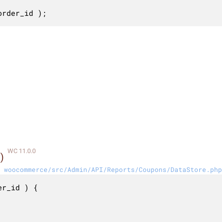
order_id );
WC 11.0.0
)
woocommerce/src/Admin/API/Reports/Coupons/DataStore.php
r_id ) {
