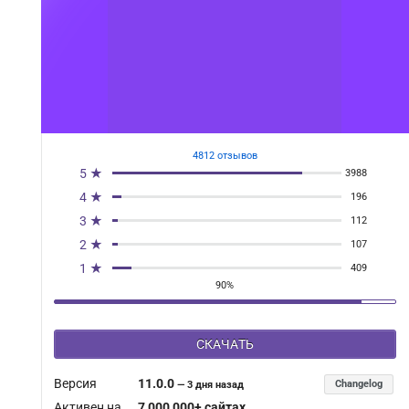
4812 отзывов
5 ★
3988
4 ★
196
3 ★
112
2 ★
107
1 ★
409
90%
СКАЧАТЬ
Версия
11.0.0
Changelog
—
3 дня назад
Активен на
7 000 000+ сайтах