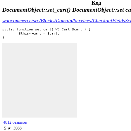
Код
DocumentObject::set_cart()
DocumentObject::set c
woocommerce/src/Blocks/Domain/Services/CheckoutFieldsS
public function set_cart( WC_Cart $cart ) {

	$this->cart = $cart;

}
4812 отзывов
5 ★
3988