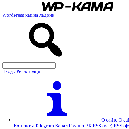
WordPress как на ладони
Вход . Регистрация
О сайте
О са
Контакты
Telegram Канал
Группа ВК
RSS (все)
RSS (ф