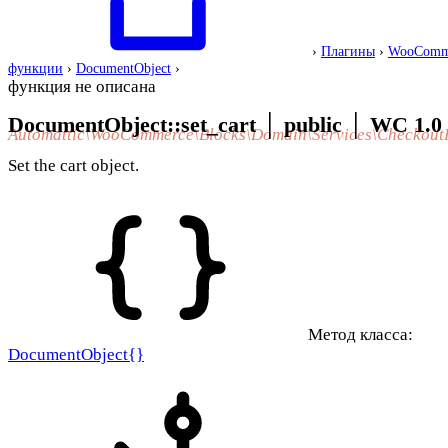
›
Плагины
›
WooComm
функции
›
DocumentObject
›
функция не описана
DocumentObject::set_cart
│
public
│
WC 1.0
Automattic\WooCommerce\Blocks\Domain\Services\Checkout
Set the cart object.
Метод класса:
DocumentObject{}