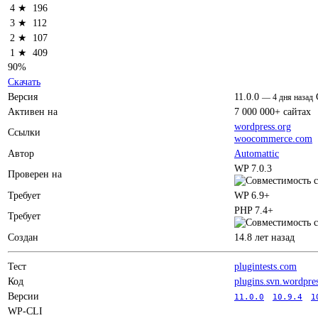
4 ★
196
3 ★
112
2 ★
107
1 ★
409
90%
Скачать
Версия
11.0.0
—
4 дня назад
Активен на
7 000 000+ сайтах
wordpress.org
Ссылки
woocommerce.com
Автор
Automattic
WP 7.0.3
Проверен на
Требует
WP 6.9+
PHP 7.4+
Требует
Создан
14.8 лет назад
Тест
plugintests.com
Код
plugins.svn.wordpre
Версии
11.0.0
10.9.4
1
WP-CLI