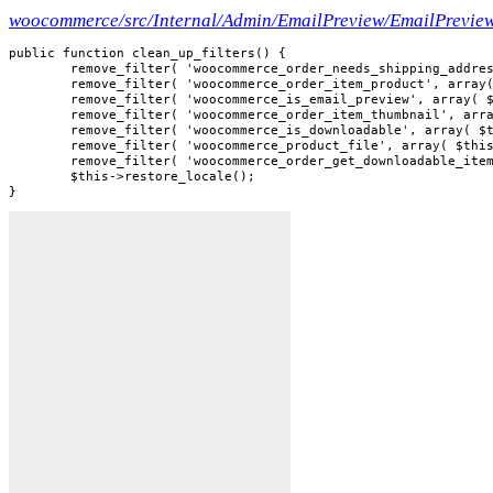
woocommerce/src/Internal/Admin/EmailPreview/EmailPrevie
public function clean_up_filters() {

	remove_filter( 'woocommerce_order_needs_shipping_address', array( $this, 'enable_shipping_address' ) );

	remove_filter( 'woocommerce_order_item_product', array( $this, 'get_dummy_product_when_not_set' ), 10 );

	remove_filter( 'woocommerce_is_email_preview', array( $this, 'enable_preview_mode' ) );

	remove_filter( 'woocommerce_order_item_thumbnail', array( $this, 'get_placeholder_image' ) );

	remove_filter( 'woocommerce_is_downloadable', array( $this, 'force_product_downloadable' ), 10 );

	remove_filter( 'woocommerce_product_file', array( $this, 'provide_dummy_product_file' ), 10 );

	remove_filter( 'woocommerce_order_get_downloadable_items', array( $this, 'get_dummy_downloadable_items' ), 10 );

	$this->restore_locale();

}