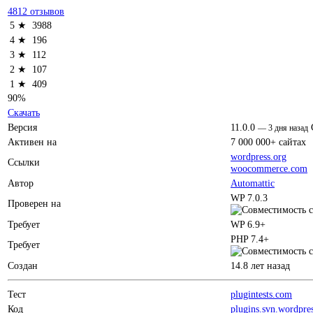
4812 отзывов
5 ★
3988
4 ★
196
3 ★
112
2 ★
107
1 ★
409
90%
Скачать
Версия
11.0.0
—
3 дня назад
Активен на
7 000 000+ сайтах
wordpress.org
Ссылки
woocommerce.com
Автор
Automattic
WP 7.0.3
Проверен на
Требует
WP 6.9+
PHP 7.4+
Требует
Создан
14.8 лет назад
Тест
plugintests.com
Код
plugins.svn.wordpre