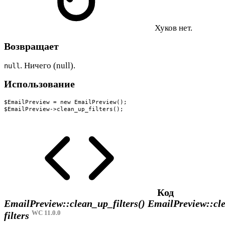
Хуков нет.
Возвращает
. Ничего (null).
null
Использование
$EmailPreview = new EmailPreview();

$EmailPreview->clean_up_filters();
Код
EmailPreview::clean_up_filters()
EmailPreview::cl
WC 11.0.0
filters