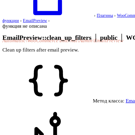
›
Плагины
›
WooComm
функции
›
EmailPreview
›
функция не описана
EmailPreview::clean_up_filters
│
public
│
WC
Automattic\WooCommerce\Internal\Admin\EmailPreview
Clean up filters after email preview.
Метод класса:
Ema