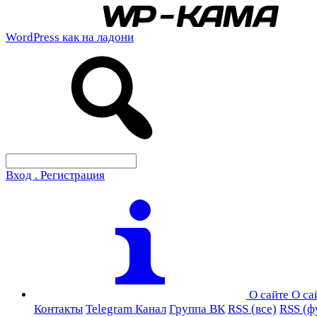
WordPress как на ладони
Вход . Регистрация
О сайте
О са
Контакты
Telegram Канал
Группа ВК
RSS (все)
RSS (ф