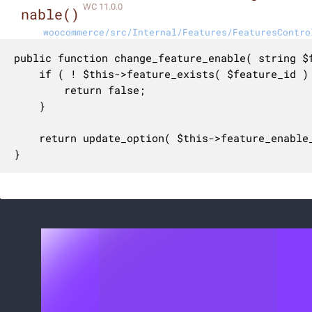
WC 11.0.0
nable()
woocommerce/src/Internal/Features/FeaturesContro
public function change_feature_enable( string $f
	if ( ! $this->feature_exists( $feature_id ) ) {

		return false;

	}

	return update_option( $this->feature_enable_option_name( $feature_id ), $enable ? 'yes' : 'no', 'on' );

}