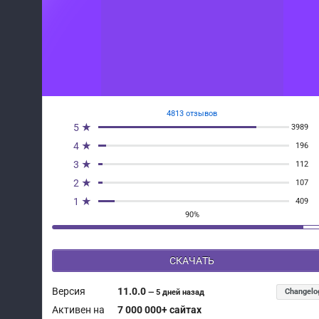
4813 отзывов
5 ★
3989
4 ★
196
3 ★
112
2 ★
107
1 ★
409
90%
СКАЧАТЬ
Версия
11.0.0
Changelo
—
5 дней назад
Активен на
7 000 000+ сайтах