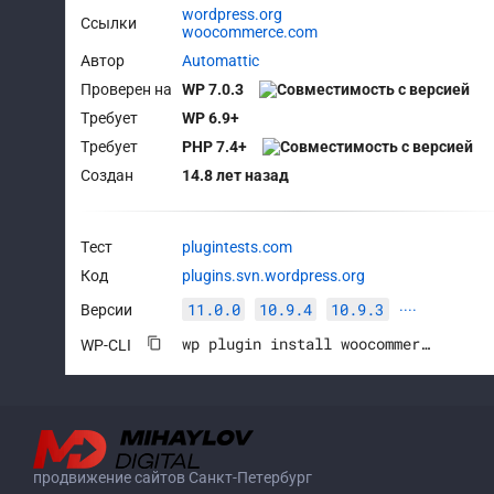
wordpress.org
Ссылки
woocommerce.com
Автор
Automattic
Проверен на
WP 7.0.3
Требует
WP 6.9+
Требует
PHP 7.4+
Создан
14.8 лет назад
Тест
plugintests.com
Код
plugins.svn.wordpress.org
11.0.0
10.9.4
10.9.3
Версии
····
wp plugin install woocommerce --activate
WP-CLI
продвижение сайтов Санкт-Петербург