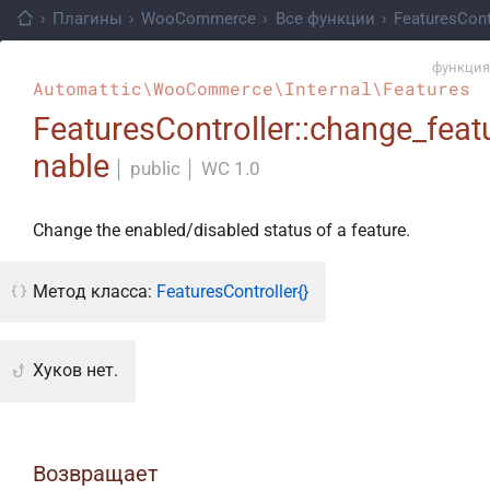
›
Плагины
›
WooCommerce
›
Все функции
›
FeaturesCont
функция
Automattic\WooCommerce\Internal\Features
FeaturesController::change_feat
nable
│
public
│
WC 1.0
Change the enabled/disabled status of a feature.
Метод класса:
FeaturesController{}
Хуков нет.
Возвращает