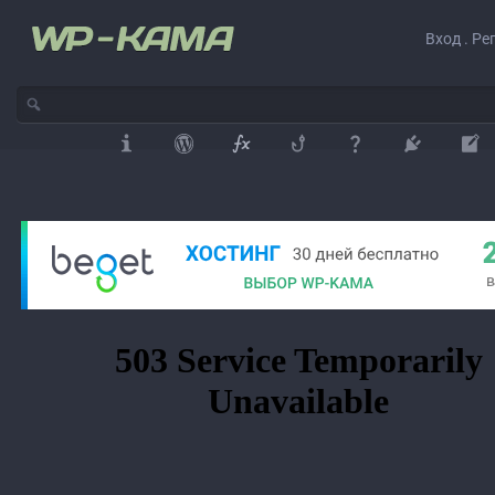
Вход . Ре