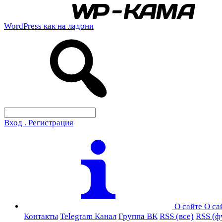
WordPress как на ладони
Вход . Регистрация
О сайте
О са
Контакты
Telegram Канал
Группа ВК
RSS (все)
RSS (ф