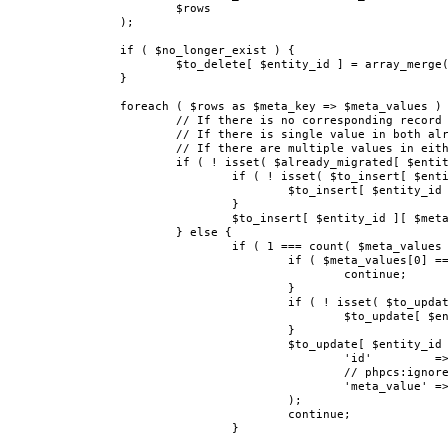
			$rows

		);

		if ( $no_longer_exist ) {

			$to_delete[ $entity_id ] = array_merge( $to_delete[ $entity_id ] ?? array(), $no_longer_exist );

		}

		foreach ( $rows as $meta_key => $meta_values ) {

			// If there is no corresponding record in the destination table then insert.

			// If there is single value in both already migrated and current then update.

			// If there are multiple values in either already_migrated records or in to_migrate_records, then insert instead of updating.

			if ( ! isset( $already_migrated[ $entity_id ][ $meta_key ] ) ) {

				if ( ! isset( $to_insert[ $entity_id ] ) ) {

					$to_insert[ $entity_id ] = array();

				}

				$to_insert[ $entity_id ][ $meta_key ] = $meta_values;

			} else {

				if ( 1 === count( $meta_values ) && 1 === count( $already_migrated[ $entity_id ][ $meta_key ] ) ) {

					if ( $meta_values[0] === $already_migrated[ $entity_id ][ $meta_key ][0]['meta_value'] ) {

						continue;

					}

					if ( ! isset( $to_update[ $entity_id ] ) ) {

						$to_update[ $entity_id ] = array();

					}

					$to_update[ $entity_id ][ $meta_key ] = array(

						'id'         => $already_migrated[ $entity_id ][ $meta_key ][0]['id'],

						// phpcs:ignore WordPress.DB.SlowDBQuery.slow_db_query_meta_value

						'meta_value' => $meta_values[0],

					);

					continue;

				}
