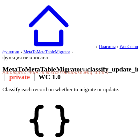
›
Плагины
›
WooComm
функции
›
MetaToMetaTableMigrator
›
функция не описана
MetaToMetaTableMigrator::classify_update_i
Automattic\WooCommerce\Database\Migrations
│
private
│
WC 1.0
Classify each record on whether to migrate or update.