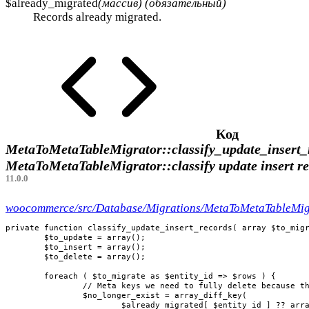
$already_migrated
(массив) (обязательный)
Records already migrated.
Код
MetaToMetaTableMigrator::classify_update_insert_
MetaToMetaTableMigrator::classify update insert r
11.0.0
woocommerce/src/Database/Migrations/MetaToMetaTableMig
private function classify_update_insert_records( array $to_migr
	$to_update = array();

	$to_insert = array();

	$to_delete = array();

	foreach ( $to_migrate as $entity_id => $rows ) {

		// Meta keys we need to fully delete because they don't exist in the source data.

		$no_longer_exist = array_diff_key(

			$already_migrated[ $entity_id ] ?? array(),
