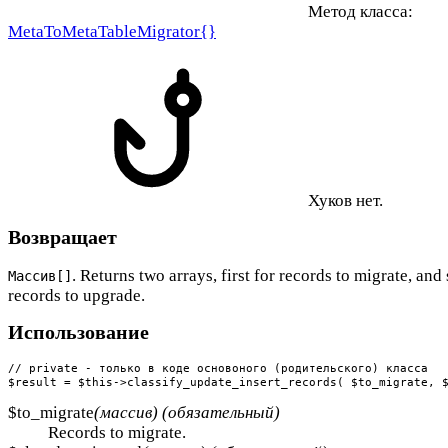
Метод класса:
MetaToMetaTableMigrator{}
Хуков нет.
Возвращает
. Returns two arrays, first for records to migrate, and
Массив[]
records to upgrade.
Использование
// private - только в коде основоного (родительского) класса

$result = $this->classify_update_insert_records( $to_migrate, 
$to_migrate
(массив) (обязательный)
Records to migrate.