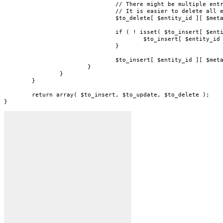
				// There might be multiple entries with the same value, or destination entries that no longer exist in the source data.

				// It is easier to delete all existing entries with this meta key and insert fresh new ones to honor multiplicity, etc.

				$to_delete[ $entity_id ][ $meta_key ] = $already_migrated[ $entity_id ][ $meta_key ];

				if ( ! isset( $to_insert[ $entity_id ] ) ) {

					$to_insert[ $entity_id ] = array();

				}

				$to_insert[ $entity_id ][ $meta_key ] = $meta_values;

			}

		}

	}

	return array( $to_insert, $to_update, $to_delete );

}