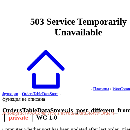
›
Плагины
›
WooComm
функции
›
OrdersTableDataStore
›
функция не описана
OrdersTableDataStore::is_post_different_fro
Automattic\WooCommerce\Internal\DataStores\Orders
│
private
│
WC 1.0
Computes whether post has been updated after last order. Tries 