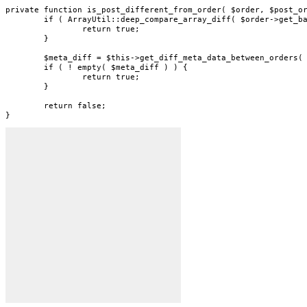
private function is_post_different_from_order( $order, $post_or
	if ( ArrayUtil::deep_compare_array_diff( $order->get_base_data(), $post_order->get_base_data(), false ) ) {

		return true;

	}

	$meta_diff = $this->get_diff_meta_data_between_orders( $order, $post_order );

	if ( ! empty( $meta_diff ) ) {

		return true;

	}

	return false;

}