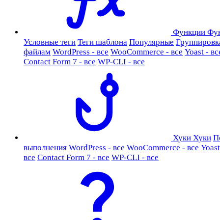
Функции
Фу
Условные теги
Теги шаблона
Популярные
Группировк
файлам
WordPress - все
WooCommerce - все
Yoast - вс
Contact Form 7 - все
WP-CLI - все
Хуки
Хуки
П
выполнения
WordPress - все
WooCommerce - все
Yoast
все
Contact Form 7 - все
WP-CLI - все