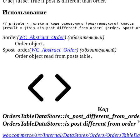
. True if post is different than order.
true|false
Использование
// private - только в коде основоного (родительского) класса

$result = $this->is_post_different_from_order( $order, $post_o
$order
(
WC_Abstract_Order
) (обязательный)
Order object.
$post_order
(
WC_Abstract_Order
) (обязательный)
Order object read from posts table.
Код
OrdersTableDataStore::is_post_different_from_orde
W
OrdersTableDataStore::is post different from order
woocommerce/src/Internal/DataStores/Orders/OrdersTableDa