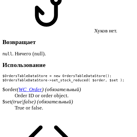
Хуков нет.
Возвращает
. Ничего (null).
null
Использование
$OrdersTableDataStore = new OrdersTableDataStore();

$OrdersTableDataStore->set_stock_reduced( $order, $set );
$order
(
WC_Order
) (обязательный)
Order ID or order object.
$set
(true|false) (обязательный)
True or false.