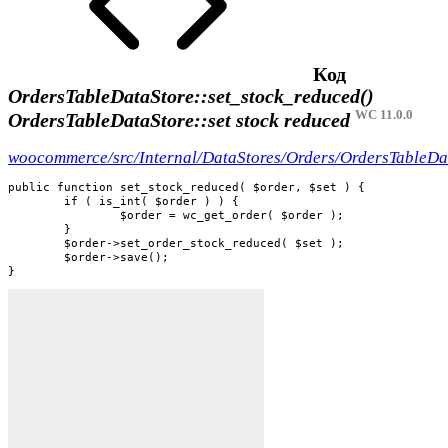
Код
OrdersTableDataStore::set_stock_reduced()
WC 11.0.0
OrdersTableDataStore::set stock reduced
woocommerce/src/Internal/DataStores/Orders/OrdersTableDa
public function set_stock_reduced( $order, $set ) {

	if ( is_int( $order ) ) {

		$order = wc_get_order( $order );

	}

	$order->set_order_stock_reduced( $set );

	$order->save();

}