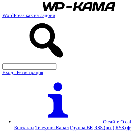
WordPress как на ладони
Вход . Регистрация
О сайте
О са
Контакты
Telegram Канал
Группа ВК
RSS (все)
RSS (ф