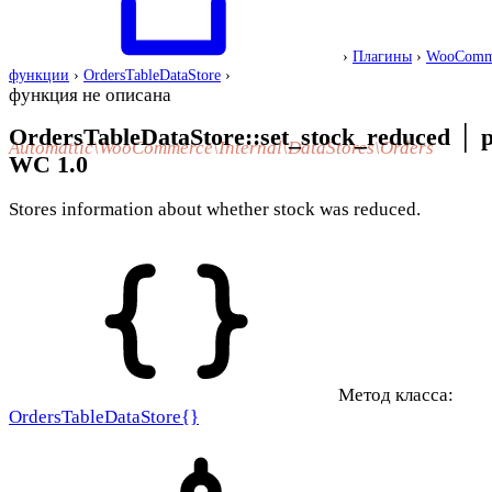
›
Плагины
›
WooComm
функции
›
OrdersTableDataStore
›
функция не описана
OrdersTableDataStore::set_stock_reduced
│
p
Automattic\WooCommerce\Internal\DataStores\Orders
WC 1.0
Stores information about whether stock was reduced.
Метод класса:
OrdersTableDataStore{}