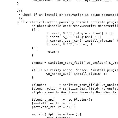
		add_action( 'admin_init', array( __CLASS__, 'possibly_install_activate_plugins' ) );

	}

	/**

	 * Check if an install or activation is being requested via URL query.

	 */

	public static function possibly_install_activate_plugins() {

		/* phpcs:disable WordPress.Security.NonceVerification.Recommended */

		if (

			! isset( $_GET['plugin_action'] ) ||

			! isset( $_GET['plugins'] ) ||

			! current_user_can( 'install_plugins' ) ||

			! isset( $_GET['nonce'] )

		) {

			return;

		}

		$nonce = sanitize_text_field( wp_unslash( $_GET['nonce'] ) );

		if ( ! wp_verify_nonce( $nonce, 'install-plugin' ) ) {

			wp_nonce_ays( 'install-plugin' );

		}

		$plugins       = sanitize_text_field( wp_unslash( $_GET['plugins'] ) );

		$plugin_action = sanitize_text_field( wp_unslash( $_GET['plugin_action'] ) );

		/* phpcs:enable WordPress.Security.NonceVerification.Recommended */

		$plugins_api     = new Plugins();

		$install_result  = null;

		$activate_result = null;

		switch ( $plugin_action ) {
