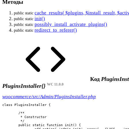
Методы
cache_results( $plugins, $install_result, $acti
public static
init()
public static
possibly_install_activate_plugins()
public static
redirect_to_referer()
public static
Код
PluginsInst
WC 11.0.0
PluginsInstaller{}
woocommerce/src/Admin/PluginsInstaller.php
class PluginsInstaller {

	/**

	 * Constructor

	 */

	public static function init() {
