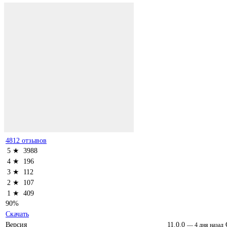
4812 отзывов
5 ★
3988
4 ★
196
3 ★
112
2 ★
107
1 ★
409
90%
Скачать
Версия
11.0.0
—
4 дня назад