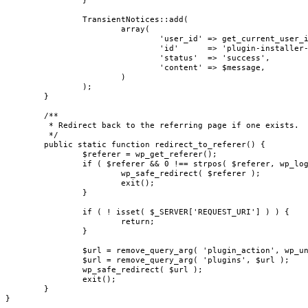
		}

		TransientNotices::add(

			array(

				'user_id' => get_current_user_id(),

				'id'      => 'plugin-installer-' . str_replace( ',', '-', $plugins ),

				'status'  => 'success',

				'content' => $message,

			)

		);

	}

	/**

	 * Redirect back to the referring page if one exists.

	 */

	public static function redirect_to_referer() {

		$referer = wp_get_referer();

		if ( $referer && 0 !== strpos( $referer, wp_login_url() ) ) {

			wp_safe_redirect( $referer );

			exit();

		}

		if ( ! isset( $_SERVER['REQUEST_URI'] ) ) {

			return;

		}

		$url = remove_query_arg( 'plugin_action', wp_unslash( $_SERVER['REQUEST_URI'] ) ); // phpcs:ignore sanitization ok.

		$url = remove_query_arg( 'plugins', $url );

		wp_safe_redirect( $url );

		exit();

	}

}