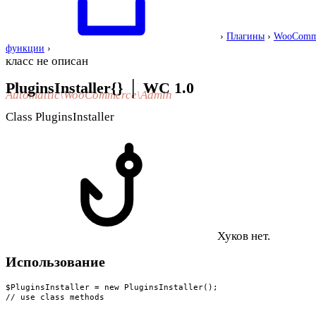
›
Плагины
›
WooComm
функции
›
класс не описан
PluginsInstaller{}
│
WC 1.0
Automattic\WooCommerce\Admin
Class PluginsInstaller
Хуков нет.
Использование
$PluginsInstaller = new PluginsInstaller();

// use class methods