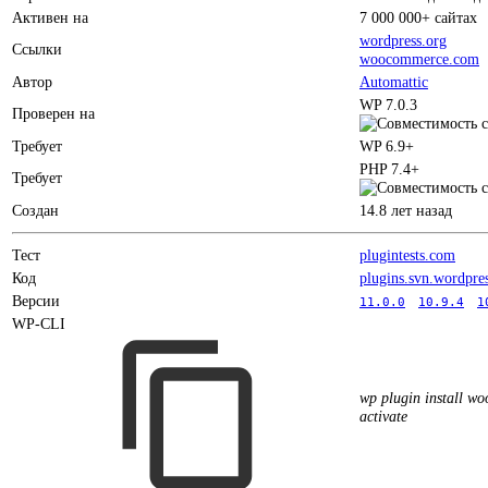
Активен на
7 000 000+ сайтах
wordpress.org
Ссылки
woocommerce.com
Автор
Automattic
WP 7.0.3
Проверен на
Требует
WP 6.9+
PHP 7.4+
Требует
Создан
14.8 лет назад
Тест
plugintests.com
Код
plugins.svn.wordpre
Версии
11.0.0
10.9.4
1
WP-CLI
wp plugin install w
activate