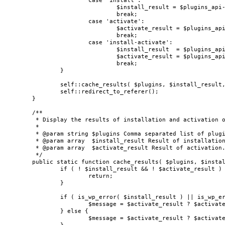
			case 'install':

				$install_result = $plugins_api->install_plugins( array( 'plugins' => $plugins ) );

				break;

			case 'activate':

				$activate_result = $plugins_api->activate_plugins( array( 'plugins' => $plugins ) );

				break;

			case 'install-activate':

				$install_result  = $plugins_api->install_plugins( array( 'plugins' => $plugins ) );

				$activate_result = $plugins_api->activate_plugins( array( 'plugins' => implode( ',', $install_result['data']['installed'] ) ) );

				break;

		}

		self::cache_results( $plugins, $install_result, $activate_result );

		self::redirect_to_referer();

	}

	/**

	 * Display the results of installation and activation on the page.

	 *

	 * @param string $plugins Comma separated list of plugins.

	 * @param array  $install_result Result of installation.

	 * @param array  $activate_result Result of activation.

	 */

	public static function cache_results( $plugins, $install_result, $activate_result ) {

		if ( ! $install_result && ! $activate_result ) {

			return;

		}

		if ( is_wp_error( $install_result ) || is_wp_error( $activate_result ) ) {

			$message = $activate_result ? $activate_result->get_error_message() : $install_result->get_error_message();

		} else {

			$message = $activate_result ? $activate_result['message'] : $install_result['message'];
