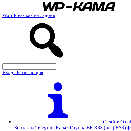
WordPress как на ладони
Вход . Регистрация
О сайте
О са
Контакты
Telegram Канал
Группа ВК
RSS (все)
RSS (ф