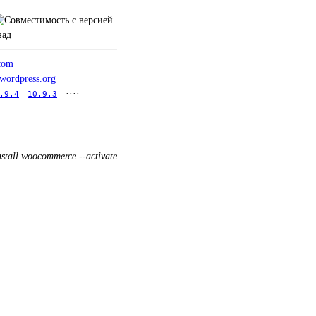
зад
.com
.wordpress.org
····
.9.4
10.9.3
nstall woocommerce --activate