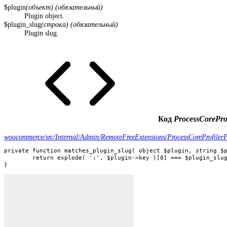
$plugin
(объект) (обязательный)
Plugin object.
$plugin_slug
(строка) (обязательный)
Plugin slug.
Код
ProcessCoreProf
woocommerce/src/Internal/Admin/RemoteFreeExtensions/ProcessCoreProfilerP
private function matches_plugin_slug( object $plugin, string $p
	return explode( ':', $plugin->key )[0] === $plugin_slug;

}