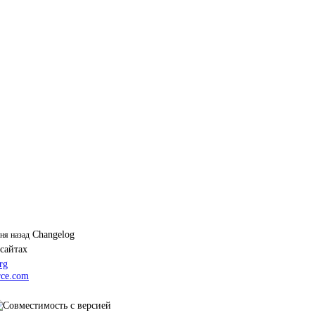
Changelog
дня назад
 сайтах
rg
ce.com