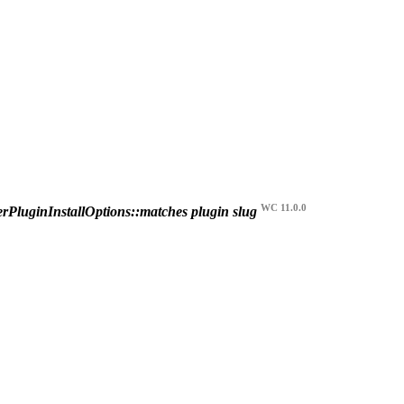
WC 11.0.0
rPluginInstallOptions::matches plugin slug