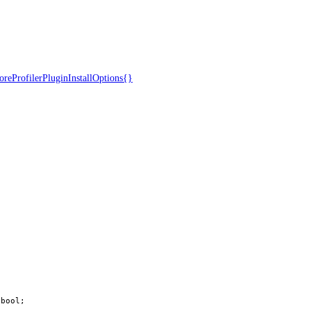
oreProfilerPluginInstallOptions{}
 bool;