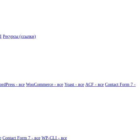
I
Ресурсы (ссылки)
rdPress - все
WooCommerce - все
Yoast - все
ACF - все
Contact Form 7 -
е
Contact Form 7 - все
WP-CLI - все