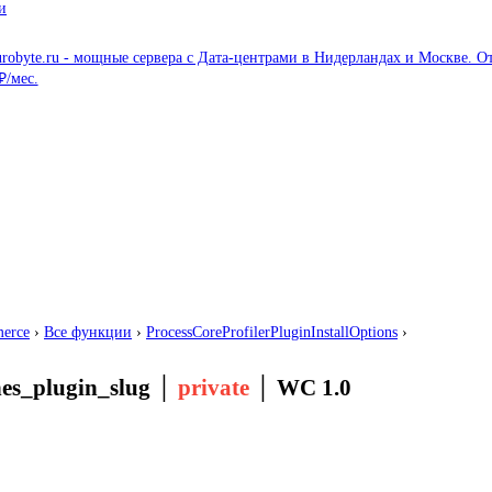
и
erce
›
Все функции
›
ProcessCoreProfilerPluginInstallOptions
›
hes_plugin_slug
│
private
│
WC 1.0