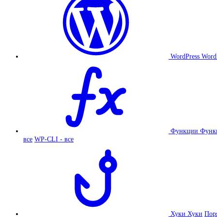
WordPress
Word
Функции
Функ
все
WP-CLI - все
Хуки
Хуки
Пор