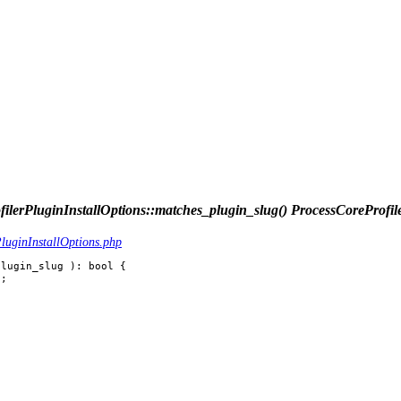
ilerPluginInstallOptions::matches_plugin_slug()
ProcessCoreProfile
luginInstallOptions.php
lugin_slug ): bool {
