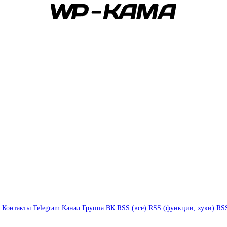
Контакты
Telegram Канал
Группа ВК
RSS (все)
RSS (функции, хуки)
RSS