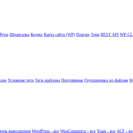
Press
Шпаргалка
Кодекс
Карта сайта (WP)
Плагин
Тема
REST API
WP-CL
ции
Условные теги
Теги шаблона
Популярные
Группировка по файлам
Wo
ядок выполнения
WordPress - все
WooCommerce - все
Yoast - все
ACF - вс