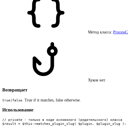
Метод класса:
ProcessC
Хуков нет.
Возвращает
. True if it matches, false otherwise.
true|false
Использование
// private - только в коде основоного (родительского) класса

$result = $this->matches_plugin_slug( $plugin, $plugin_slug ):