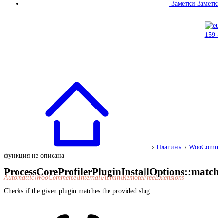
Заметки
Заметк
›
Плагины
›
WooComm
функция не описана
ProcessCoreProfilerPluginInstallOptions::matc
Automattic\WooCommerce\Internal\Admin\RemoteFreeExtensions
Checks if the given plugin matches the provided slug.