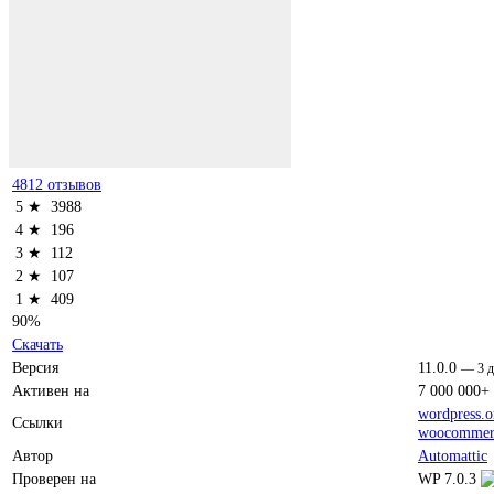
4812 отзывов
5 ★
3988
4 ★
196
3 ★
112
2 ★
107
1 ★
409
90%
Скачать
Версия
11.0.0
—
3 
Активен на
7 000 000+
wordpress.o
Ссылки
woocommer
Автор
Automattic
Проверен на
WP 7.0.3