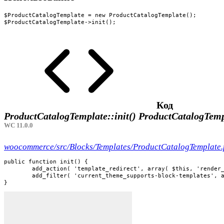
$ProductCatalogTemplate = new ProductCatalogTemplate();

$ProductCatalogTemplate->init();
Код
ProductCatalogTemplate::init()
ProductCatalogTempl
WC 11.0.0
woocommerce/src/Blocks/Templates/ProductCatalogTemplate
public function init() {

	add_action( 'template_redirect', array( $this, 'render_block_template' ) );

	add_filter( 'current_theme_supports-block-templates', array( $this, 'remove_block_template_support_for_shop_page' ) );

}