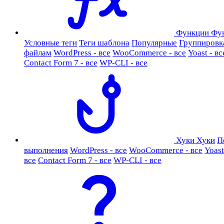
Функции
Фу
Условные теги
Теги шаблона
Популярные
Группировк
файлам
WordPress - все
WooCommerce - все
Yoast - вс
Contact Form 7 - все
WP-CLI - все
Хуки
Хуки
П
выполнения
WordPress - все
WooCommerce - все
Yoast
все
Contact Form 7 - все
WP-CLI - все