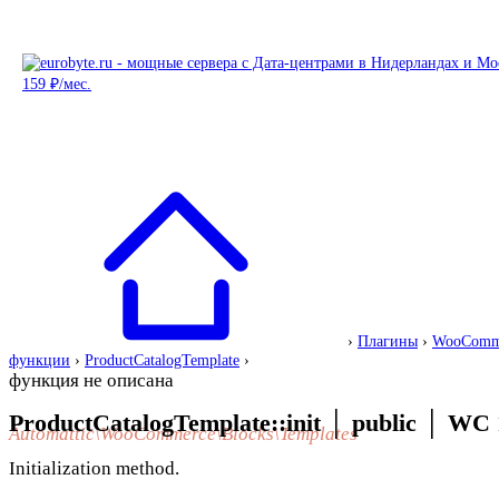
›
Плагины
›
WooComm
функции
›
ProductCatalogTemplate
›
функция не описана
ProductCatalogTemplate::init
│
public
│
WC 
Automattic\WooCommerce\Blocks\Templates
Initialization method.