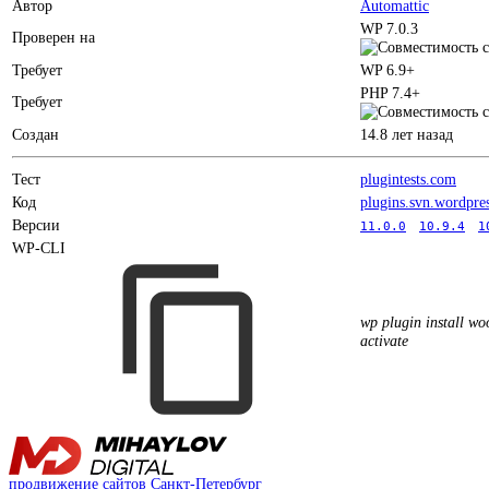
Автор
Automattic
WP 7.0.3
Проверен на
Требует
WP 6.9+
PHP 7.4+
Требует
Создан
14.8 лет назад
Тест
plugintests.com
Код
plugins.svn.wordpre
Версии
11.0.0
10.9.4
1
WP-CLI
wp plugin install w
activate
продвижение сайтов Санкт-Петербург