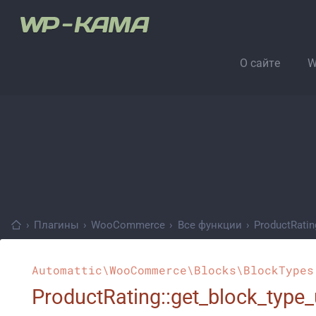
О сайте
W
›
Плагины
›
WooCommerce
›
Все функции
›
ProductRatin
Automattic\WooCommerce\Blocks\BlockTypes
ProductRating::get_block_type