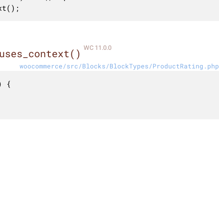
xt();
WC 11.0.0
uses_context()
woocommerce/src/Blocks/BlockTypes/ProductRating.php
 {
