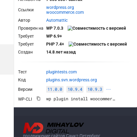
wordpress.org
Ссылки
woocommerce.com
Автор
Automattic
Проверен на
WP 7.0.3
Требует
WP 6.9+
Требует
PHP 7.4+
Создан
14.8 лет назад
Тест
plugintests.com
Код
plugins.svn.wordpress.org
11.0.0
10.9.4
10.9.3
Версии
····
wp plugin install woocommerce --activate
WP-CLI
продвижение сайтов Санкт-Петербург