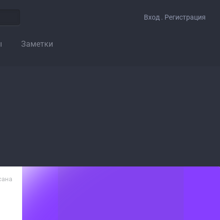
Вход . Регистрация
ы
Заметки
сана