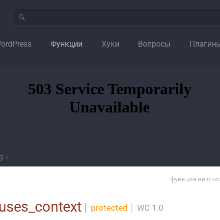
ordPress
Функции
Хуки
Вопросы
Плагин
g
›
функция не опи
_uses_context
│
protected
│
WC 1.0