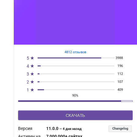
4812 отзывов
5 ★
3988
4 ★
196
3 ★
112
2 ★
107
1 ★
409
90%
СКАЧАТЬ
Версия
11.0.0
Changelog
—
4 дня назад
Активен на
7 000 000+ сайтах