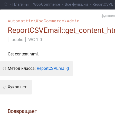
›
Плагины
›
WooCommerce
›
Все функции
›
ReportCSVEm
функция
Automattic\WooCommerce\Admin
ReportCSVEmail::get_content_ht
│
public
│
WC 1.0
Get content html.
Метод класса:
ReportCSVEmail{}
Хуков нет.
Возвращает