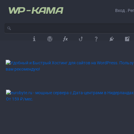
Вход . Ре