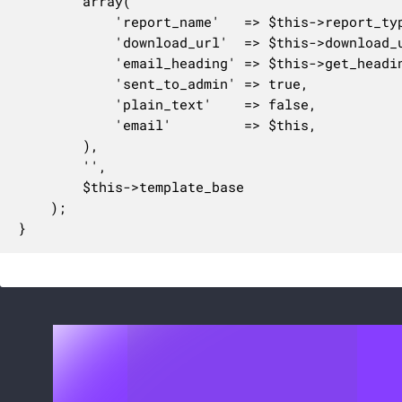
		array(

			'report_name'   => $this->report_type,

			'download_url'  => $this->download_url,

			'email_heading' => $this->get_heading(),

			'sent_to_admin' => true,

			'plain_text'    => false,

			'email'         => $this,

		),

		'',

		$this->template_base

	);

}