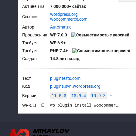
Активен на
7 000 000+ сайтах
wordpress.org
Ссылки
woocommerce.com
Автор
Automattic
Проверен на
WP 7.0.3
Требует
WP 6.9+
Требует
PHP 7.4+
Создан
14.8 лет назад
Тест
plugintests.com
Код
plugins.svn.wordpress.org
11.0.0
10.9.4
10.9.3
Версии
····
wp plugin install woocommerce --activate
WP-CLI