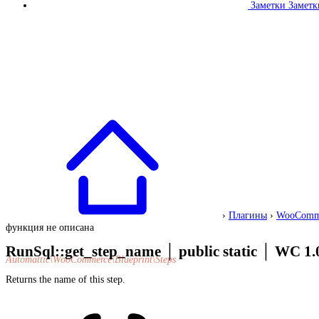
Заметки
Заметк
›
Плагины
›
WooComm
функция не описана
RunSql::get_step_name
│
public static
│
WC 1.
Automattic\WooCommerce\Blueprint\Steps
Returns the name of this step.