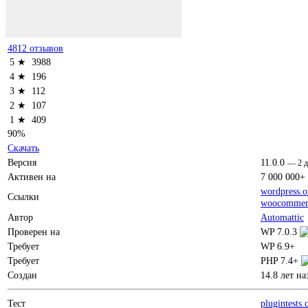
4812 отзывов
5 ★
3988
4 ★
196
3 ★
112
2 ★
107
1 ★
409
90%
Скачать
Версия
11.0.0
—
2 
Активен на
7 000 000+
wordpress.o
Ссылки
woocommer
Автор
Automattic
Проверен на
WP 7.0.3
Требует
WP 6.9+
Требует
PHP 7.4+
Создан
14.8 лет на
Тест
plugintests