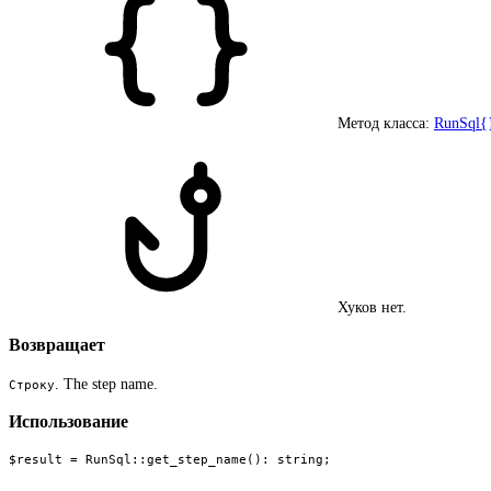
Метод класса:
RunSql{
Хуков нет.
Возвращает
. The step name.
Строку
Использование
$result = RunSql::get_step_name(): string;