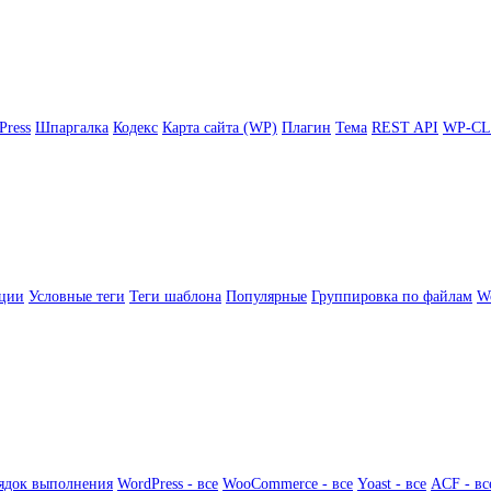
Press
Шпаргалка
Кодекс
Карта сайта (WP)
Плагин
Тема
REST API
WP-CL
ции
Условные теги
Теги шаблона
Популярные
Группировка по файлам
Wo
ядок выполнения
WordPress - все
WooCommerce - все
Yoast - все
ACF - вс