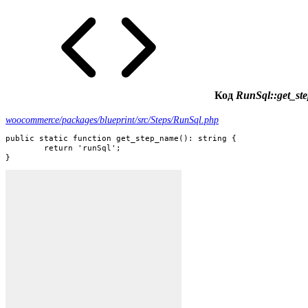
Код
RunSql::get_st
woocommerce/packages/blueprint/src/Steps/RunSql.php
public static function get_step_name(): string {

	return 'runSql';

}