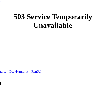
и
erce
›
Все функции
›
RunSql
›
0