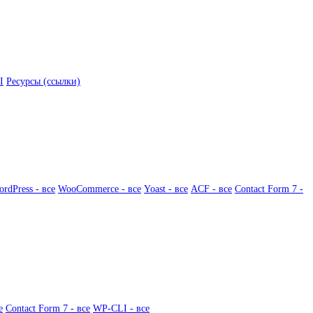
I
Ресурсы (ссылки)
rdPress - все
WooCommerce - все
Yoast - все
ACF - все
Contact Form 7 -
е
Contact Form 7 - все
WP-CLI - все