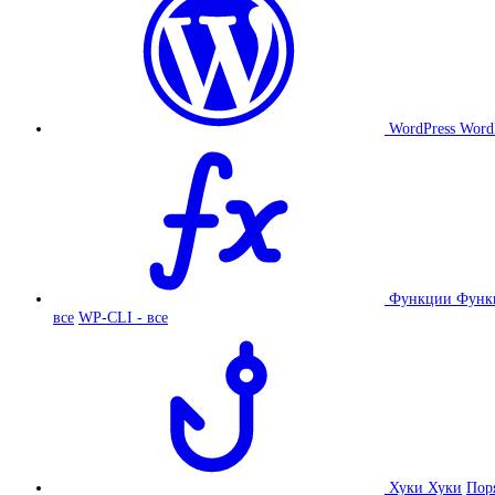
WordPress
Word
Функции
Функ
все
WP-CLI - все
Хуки
Хуки
Пор