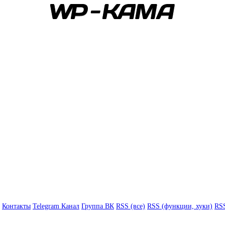
Контакты
Telegram Канал
Группа ВК
RSS (все)
RSS (функции, хуки)
RSS