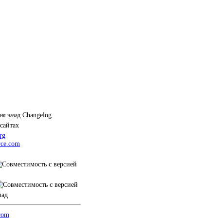
Changelog
дня назад
 сайтах
rg
ce.com
зад
.com