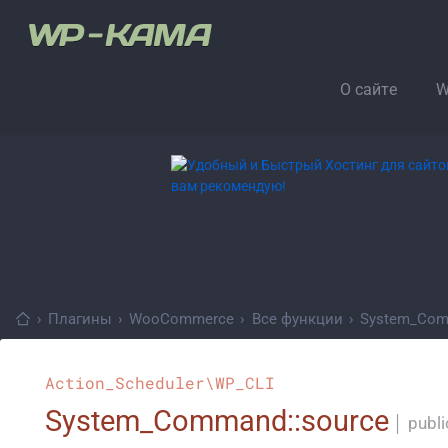
О сайте
W
›
Плагины
›
WooCommerce
›
Все функции
›
System_Co
Action_Scheduler\WP_CLI
System_Command::source
│
publi