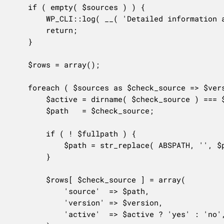
	if ( empty( $sources ) ) {

		WP_CLI::log( __( 'Detailed information about registered sources is not currently available.', 'woocommerce' ) );

		return;

	}

	$rows = array();

	foreach ( $sources as $check_source => $version ) {

		$active = dirname( $check_source ) === $source;

		$path   = $check_source;

		if ( ! $fullpath ) {

			$path = str_replace( ABSPATH, '', $path );

		}

		$rows[ $check_source ] = array(

			'source'  => $path,

			'version' => $version,

			'active'  => $active ? 'yes' : 'no',
