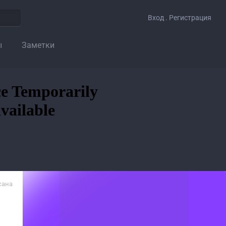
Вход . Регистрация
ы
Заметки
сана