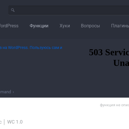
ordPress
Функции
Хуки
Вопросы
Плагин
mmand
›
функция не опи
c
│
WC 1.0