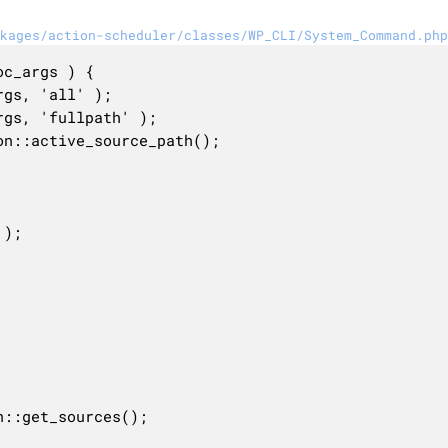
kages/action-scheduler/classes/WP_CLI/System_Command.php
c_args ) {
