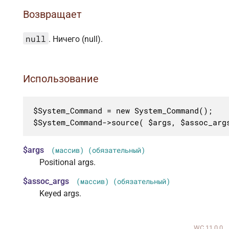
Возвращает
null
. Ничего (null).
Использование
$System_Command = new System_Command();

$System_Command->source( $args, $assoc_arg
$args
(массив) (обязательный)
Positional args.
$assoc_args
(массив) (обязательный)
Keyed args.
WC 11.0.0