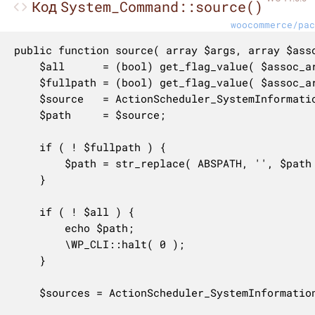
System_Command::source()
Код
woocommerce/pac
public function source( array $args, array $asso
	$all      = (bool) get_flag_value( $assoc_args, 'all' );

	$fullpath = (bool) get_flag_value( $assoc_args, 'fullpath' );

	$source   = ActionScheduler_SystemInformation::active_source_path();

	$path     = $source;

	if ( ! $fullpath ) {

		$path = str_replace( ABSPATH, '', $path );

	}

	if ( ! $all ) {

		echo $path;

		\WP_CLI::halt( 0 );

	}

	$sources = ActionScheduler_SystemInformation::get_sources();
