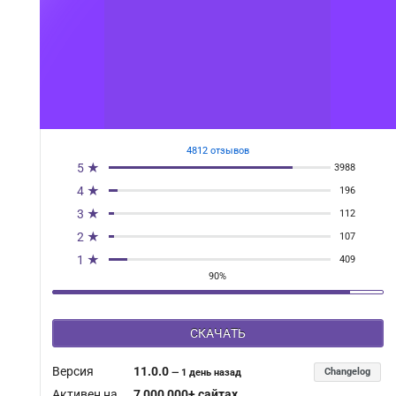
4812 отзывов
5 ★
3988
4 ★
196
3 ★
112
2 ★
107
1 ★
409
90%
СКАЧАТЬ
Версия
11.0.0
Changelog
—
1 день назад
Активен на
7 000 000+ сайтах