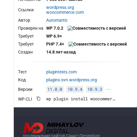
wordpress.org
Ссылки
woocommerce.com
Автор
Automattic
Проверен на
WP 7.0.2
Требует
WP 6.9+
Требует
PHP 7.4+
Создан
14.8 лет назад
Тест
plugintests.com
Код
plugins.svn.wordpress.org
11.0.0
10.9.4
10.9.3
Версии
····
wp plugin install woocommerce --activate
WP-CLI
продвижение сайтов Санкт-Петербург