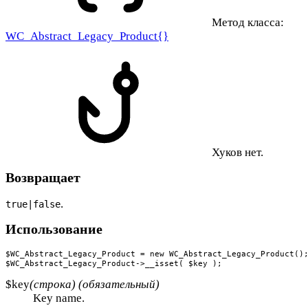
Метод класса:
WC_Abstract_Legacy_Product{}
Хуков нет.
Возвращает
.
true|false
Использование
$WC_Abstract_Legacy_Product = new WC_Abstract_Legacy_Product();
$WC_Abstract_Legacy_Product->__isset( $key );
$key
(строка) (обязательный)
Key name.