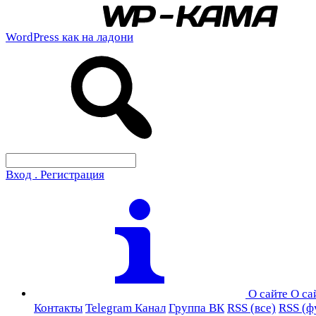
WordPress как на ладони
Вход . Регистрация
О сайте
О са
Контакты
Telegram Канал
Группа ВК
RSS (все)
RSS (ф