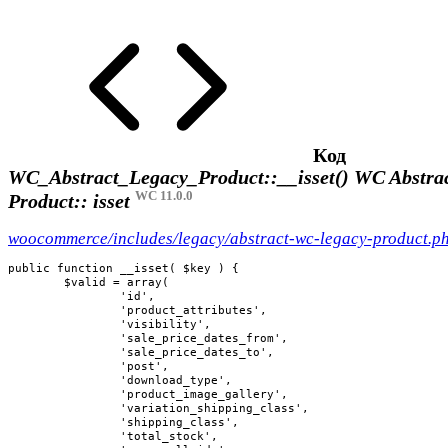
Код
WC_Abstract_Legacy_Product::__isset()
WC Abstrac
WC 11.0.0
Product:: isset
woocommerce/includes/legacy/abstract-wc-legacy-product.p
public function __isset( $key ) {

	$valid = array(

		'id',

		'product_attributes',

		'visibility',

		'sale_price_dates_from',

		'sale_price_dates_to',

		'post',

		'download_type',

		'product_image_gallery',

		'variation_shipping_class',

		'shipping_class',

		'total_stock',
