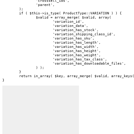
		'crosssell_ids',

		'parent',

	);

	if ( $this->is_type( ProductType::VARIATION ) ) {

		$valid = array_merge( $valid, array(

			'variation_id',

			'variation_data',

			'variation_has_stock',

			'variation_shipping_class_id',

			'variation_has_sku',

			'variation_has_length',

			'variation_has_width',

			'variation_has_height',

			'variation_has_weight',

			'variation_has_tax_class',

			'variation_has_downloadable_files',

		) );

	}

	return in_array( $key, array_merge( $valid, array_keys( $this->data ) ) ) || metadata_exists( 'post', $this->get_id(), '_' . $key ) || metadata_exists( 'post', $this->get_parent_id(), '_' . $key );

}