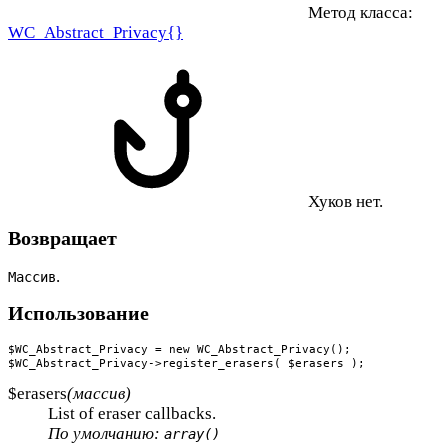
Метод класса:
WC_Abstract_Privacy{}
Хуков нет.
Возвращает
.
Массив
Использование
$WC_Abstract_Privacy = new WC_Abstract_Privacy();

$WC_Abstract_Privacy->register_erasers( $erasers );
$erasers
(массив)
List of eraser callbacks.
По умолчанию:
array()