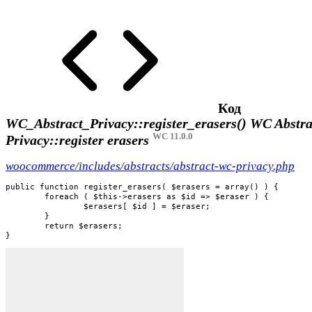
Код
WC_Abstract_Privacy::register_erasers()
WC Abstra
WC 11.0.0
Privacy::register erasers
woocommerce/includes/abstracts/abstract-wc-privacy.php
public function register_erasers( $erasers = array() ) {

	foreach ( $this->erasers as $id => $eraser ) {

		$erasers[ $id ] = $eraser;

	}

	return $erasers;

}