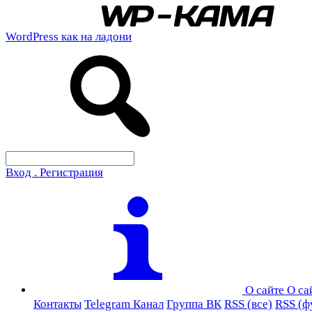
WordPress как на ладони
Вход . Регистрация
О сайте
О са
Контакты
Telegram Канал
Группа ВК
RSS (все)
RSS (ф