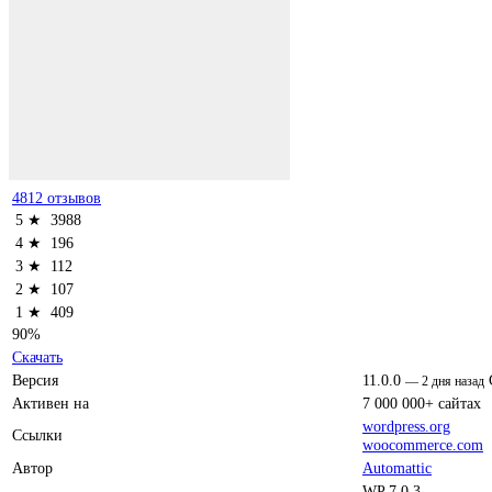
4812 отзывов
5 ★
3988
4 ★
196
3 ★
112
2 ★
107
1 ★
409
90%
Скачать
Версия
11.0.0
—
2 дня назад
Активен на
7 000 000+ сайтах
wordpress.org
Ссылки
woocommerce.com
Автор
Automattic
WP 7.0.3