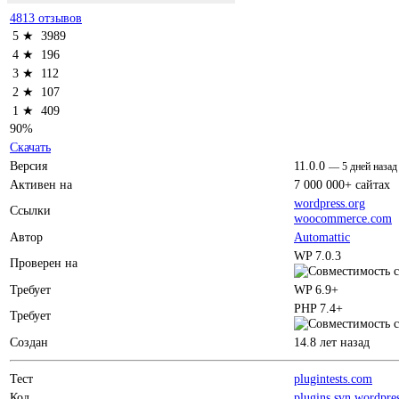
4813 отзывов
5 ★
3989
4 ★
196
3 ★
112
2 ★
107
1 ★
409
90%
Скачать
Версия
11.0.0
—
5 дней назад
Активен на
7 000 000+ сайтах
wordpress.org
Ссылки
woocommerce.com
Автор
Automattic
WP 7.0.3
Проверен на
Требует
WP 6.9+
PHP 7.4+
Требует
Создан
14.8 лет назад
Тест
plugintests.com
Код
plugins.svn.wordpre