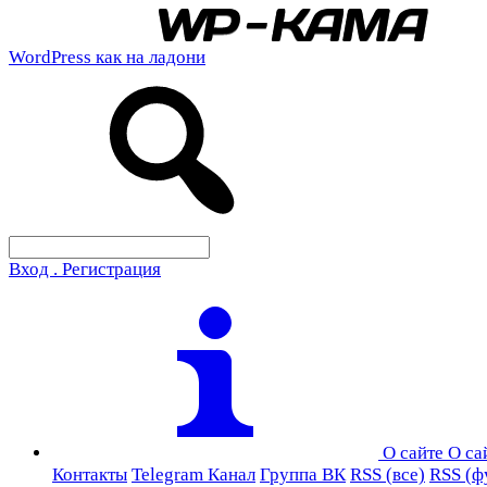
WordPress как на ладони
Вход . Регистрация
О сайте
О са
Контакты
Telegram Канал
Группа ВК
RSS (все)
RSS (ф