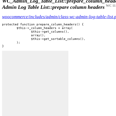
WC_Admin_Log_Table_List::prepare_column_heade
WC 11.
Admin Log Table List::prepare column headers
woocommerce/includes/admin/class-wc-admin-log-table-list.
protected function prepare_column_headers() {

	$this->_column_headers = array(

		$this->get_columns(),

		array(),

		$this->get_sortable_columns(),

	);

}