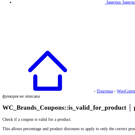
Заметки
Заметк
›
Плагины
›
WooComm
функция не описана
WC_Brands_Coupons::is_valid_for_product
│
Check if a coupon is valid for a product.
This allows percentage and product discounts to apply to only the correct prod