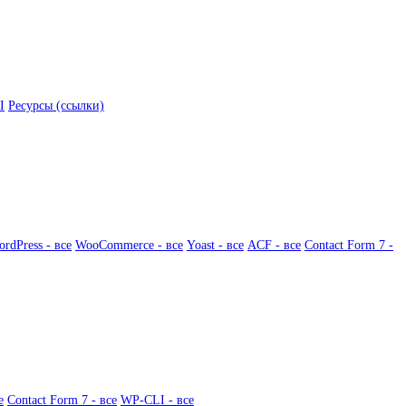
I
Ресурсы (ссылки)
rdPress - все
WooCommerce - все
Yoast - все
ACF - все
Contact Form 7 -
е
Contact Form 7 - все
WP-CLI - все