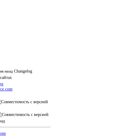
Changelog
дня назад
 сайтах
rg
ce.com
зад
.com