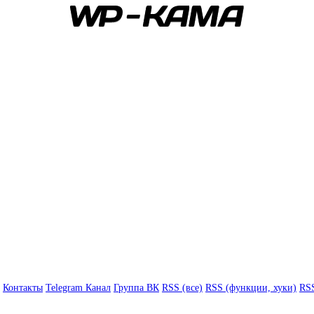
Контакты
Telegram Канал
Группа ВК
RSS (все)
RSS (функции, хуки)
RSS