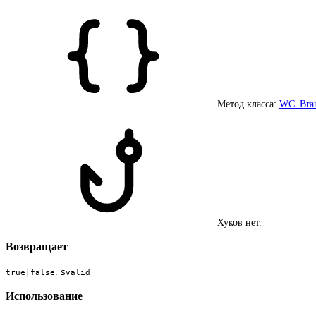
Метод класса:
WC_Bran
Хуков нет.
Возвращает
.
true|false
$valid
Использование