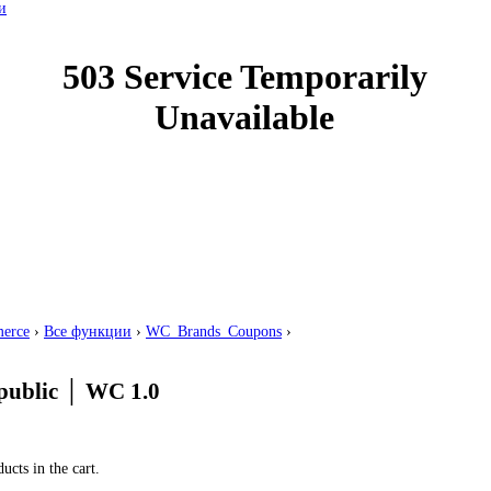
и
erce
›
Все функции
›
WC_Brands_Coupons
›
public
│
WC 1.0
ucts in the cart.