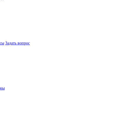
сы
Задать вопрос
ины