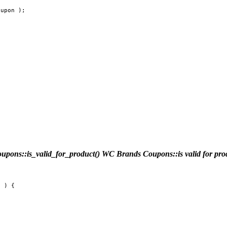
oupon );
ons::is_valid_for_product()
WC Brands Coupons::is valid for pr
 ) {
