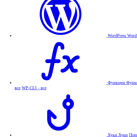
WordPress
Word
Функции
Функ
все
WP-CLI - все
Хуки
Хуки
Пор