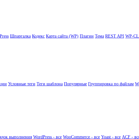
Press
Шпаргалка
Кодекс
Карта сайта (WP)
Плагин
Тема
REST API
WP-CL
ции
Условные теги
Теги шаблона
Популярные
Группировка по файлам
Wo
ядок выполнения
WordPress - все
WooCommerce - все
Yoast - все
ACF - вс