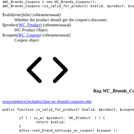
$WC_Brands_Coupons = new WC_Brands_Coupons();

$WC_Brands_Coupons->is_valid_for_product( $valid, $product, $c
$valid
(true|false) (обязательный)
Whether the product should get the coupon's discounts.
$product
(
WC_Product
) (обязательный)
WC Product Object.
$coupon
(
WC_Coupon
) (обязательный)
Coupon object.
Код
WC_Brands_Coup
woocommerce/includes/class-wc-brands-coupons.php
public function is_valid_for_product( $valid, $product, $coupon
	if ( ! is_a( $product, 'WC_Product' ) ) {

		return $valid;

	}

	$this->set_brand_settings_on_coupon( $coupon );
