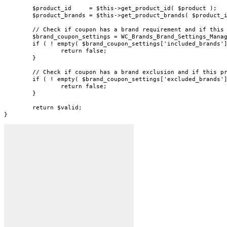
	$product_id     = $this->get_product_id( $product );

	$product_brands = $this->get_product_brands( $product_id );

	// Check if coupon has a brand requirement and if this product has that brand attached.

	$brand_coupon_settings = WC_Brands_Brand_Settings_Manager::get_brand_settings_on_coupon( $coupon );

	if ( ! empty( $brand_coupon_settings['included_brands'] ) && empty( array_intersect( $product_brands, $brand_coupon_settings['included_brands'] ) ) ) {

		return false;

	}

	// Check if coupon has a brand exclusion and if this product has that brand attached.

	if ( ! empty( $brand_coupon_settings['excluded_brands'] ) && ! empty( array_intersect( $product_brands, $brand_coupon_settings['excluded_brands'] ) ) ) {

		return false;

	}

	return $valid;

}