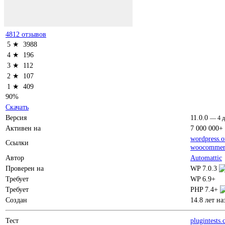
4812 отзывов
5 ★
3988
4 ★
196
3 ★
112
2 ★
107
1 ★
409
90%
Скачать
Версия
11.0.0
—
4 
Активен на
7 000 000+
wordpress.o
Ссылки
woocommer
Автор
Automattic
Проверен на
WP 7.0.3
Требует
WP 6.9+
Требует
PHP 7.4+
Создан
14.8 лет на
Тест
plugintests