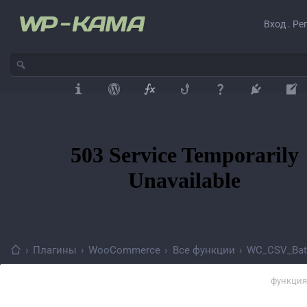
Вход . Ре
›
Плагины
›
WooCommerce
›
Все функции
›
WC_CSV_Batc
функция