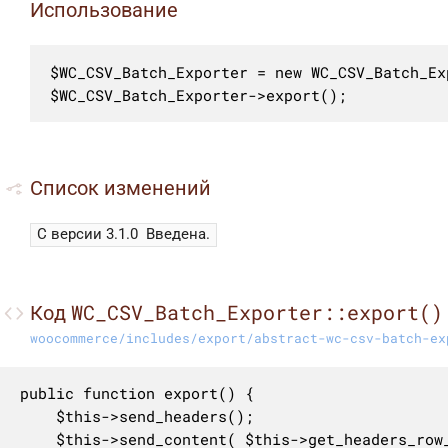
Использование
$WC_CSV_Batch_Exporter = new WC_CSV_Batch_Exp
$WC_CSV_Batch_Exporter->export();
Список изменений
С версии 3.1.0
Введена.
WC_CSV_Batch_Exporter::export()
Код
woocommerce/includes/export/abstract-wc-csv-batch-ex
public function export() {

	$this->send_headers();

	$this->send_content( $this->get_headers_row_file() . $this->get_file() );
