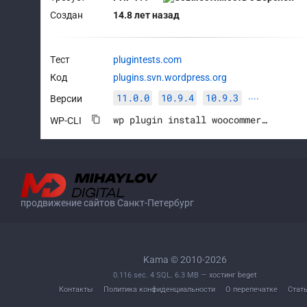
Создан
14.8 лет назад
Тест
plugintests.com
Код
plugins.svn.wordpress.org
11.0.0
10.9.4
10.9.3
Версии
····
wp plugin install woocommerce --activate
WP-CLI
продвижение сайтов Санкт-Петербург
Kama © 2010-2026
0.116 sec. 4 SQL. 6.3 MB —
хостинг beget
Контакты
Политика конфиденциальности
О перепечатке
Стат