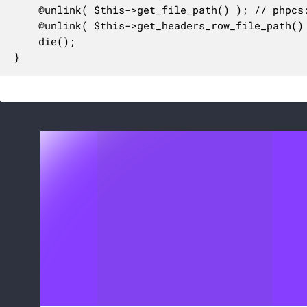
	@unlink( $this->get_file_path() ); // phpcs:ignore WordPress.VIP.FileSystemWritesDisallow.file_ops_unlink, Generic.PHP.NoSilencedErrors.Discouraged

	@unlink( $this->get_headers_row_file_path() ); // phpcs:ignore WordPress.VIP.FileSystemWritesDisallow.file_ops_unlink, Generic.PHP.NoSilencedErrors.Discouraged

	die();

}