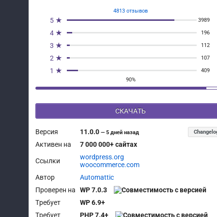
4813 отзывов
5 ★
3989
4 ★
196
3 ★
112
2 ★
107
1 ★
409
90%
СКАЧАТЬ
Версия
11.0.0
Changelo
—
5 дней назад
Активен на
7 000 000+ сайтах
wordpress.org
Ссылки
woocommerce.com
Автор
Automattic
Проверен на
WP 7.0.3
Требует
WP 6.9+
Требует
PHP 7.4+