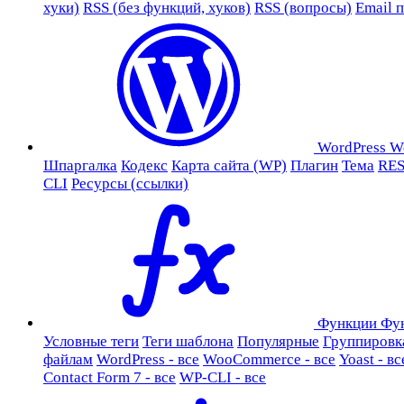
хуки)
RSS (без функций, хуков)
RSS (вопросы)
Email 
WordPress
W
Шпаргалка
Кодекс
Карта сайта (WP)
Плагин
Тема
RES
CLI
Ресурсы (ссылки)
Функции
Фу
Условные теги
Теги шаблона
Популярные
Группировк
файлам
WordPress - все
WooCommerce - все
Yoast - вс
Contact Form 7 - все
WP-CLI - все