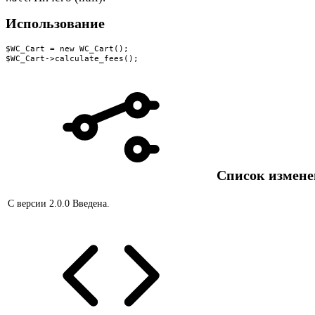
Использование
$WC_Cart = new WC_Cart();

$WC_Cart->calculate_fees();
Список измен
С версии 2.0.0
Введена.