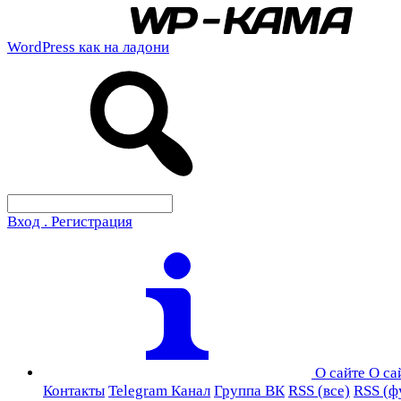
WordPress как на ладони
Вход . Регистрация
О сайте
О са
Контакты
Telegram Канал
Группа ВК
RSS (все)
RSS (ф