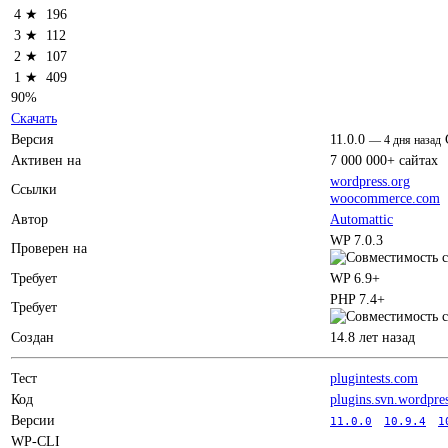
4 ★
196
3 ★
112
2 ★
107
1 ★
409
90%
Скачать
Версия
11.0.0
—
4 дня назад
Активен на
7 000 000+ сайтах
wordpress.org
Ссылки
woocommerce.com
Автор
Automattic
WP 7.0.3
Проверен на
Требует
WP 6.9+
PHP 7.4+
Требует
Создан
14.8 лет назад
Тест
plugintests.com
Код
plugins.svn.wordpre
Версии
11.0.0
10.9.4
1
WP-CLI