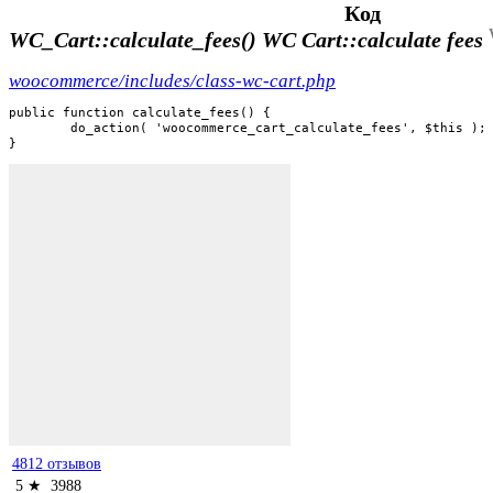
Код
WC_Cart::calculate_fees()
WC Cart::calculate fees
woocommerce/includes/class-wc-cart.php
public function calculate_fees() {

	do_action( 'woocommerce_cart_calculate_fees', $this );

}
4812 отзывов
5 ★
3988