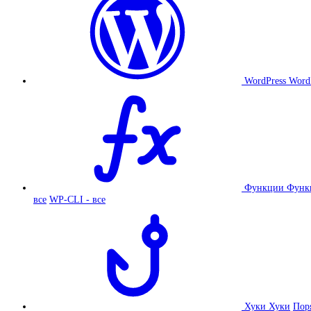
WordPress
Word
Функции
Функ
все
WP-CLI - все
Хуки
Хуки
Пор