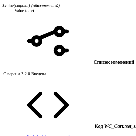
$value
(строка) (обязательный)
Value to set.
Список изменений
С версии 3.2.0
Введена.
Код
WC_Cart::set_s