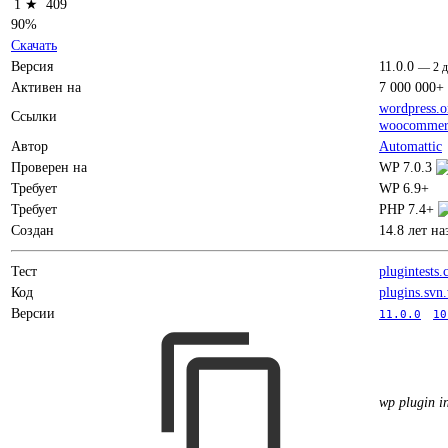
1 ★
409
90%
Скачать
Версия
11.0.0
—
2 
Активен на
7 000 000+
wordpress.o
Ссылки
woocommer
Автор
Automattic
Проверен на
WP 7.0.3
Требует
WP 6.9+
Требует
PHP 7.4+
Создан
14.8 лет на
Тест
plugintests
Код
plugins.svn
Версии
11.0.0
10
wp plugin i