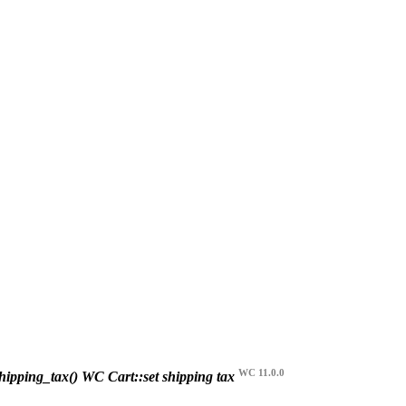
WC 11.0.0
hipping_tax()
WC Cart::set shipping tax