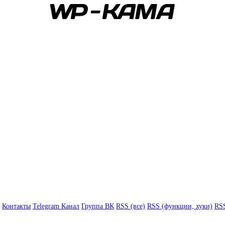
Контакты
Telegram Канал
Группа ВК
RSS (все)
RSS (функции, хуки)
RSS