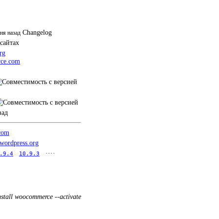
Changelog
дня назад
 сайтах
rg
ce.com
зад
.com
.wordpress.org
····
.9.4
10.9.3
nstall woocommerce --activate