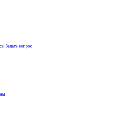
сы
Задать вопрос
ины