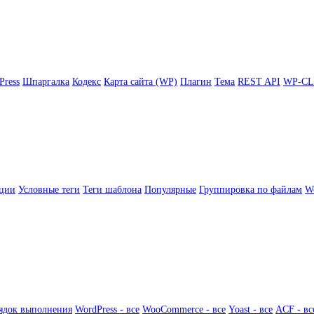
Press
Шпаргалка
Кодекс
Карта сайта (WP)
Плагин
Тема
REST API
WP-CL
ции
Условные теги
Теги шаблона
Популярные
Группировка по файлам
Wo
ядок выполнения
WordPress - все
WooCommerce - все
Yoast - все
ACF - вс