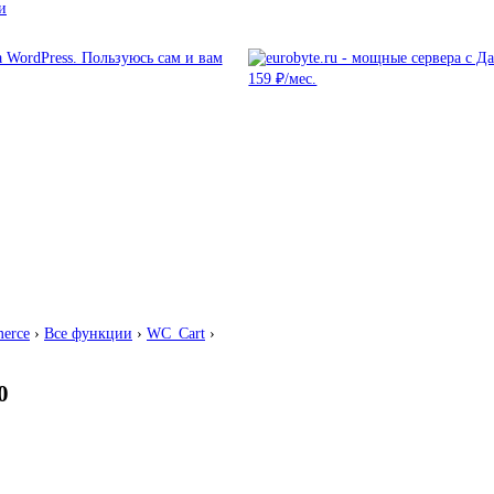
и
erce
›
Все функции
›
WC_Cart
›
0