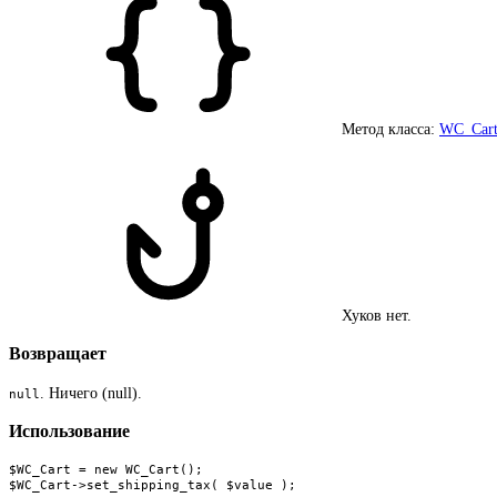
Метод класса:
WC_Car
Хуков нет.
Возвращает
. Ничего (null).
null
Использование
$WC_Cart = new WC_Cart();

$WC_Cart->set_shipping_tax( $value );