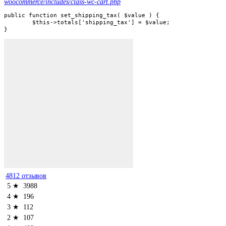
woocommerce/includes/class-wc-cart.php
public function set_shipping_tax( $value ) {

	$this->totals['shipping_tax'] = $value;

}
4812 отзывов
5 ★
3988
4 ★
196
3 ★
112
2 ★
107