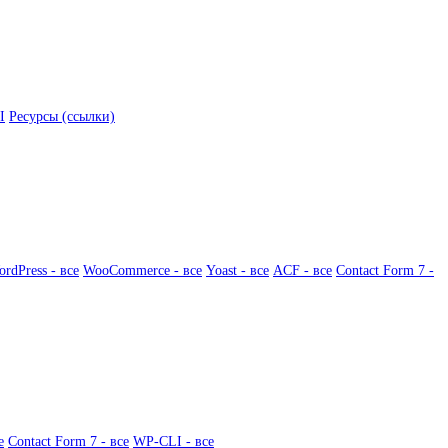
I
Ресурсы (ссылки)
rdPress - все
WooCommerce - все
Yoast - все
ACF - все
Contact Form 7 -
е
Contact Form 7 - все
WP-CLI - все