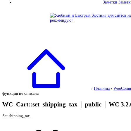
Заметки
Заметк
›
Плагины
›
WooComm
функция не описана
WC_Cart::set_shipping_tax
│
public
│
WC 3.2.
Set shipping_tax.