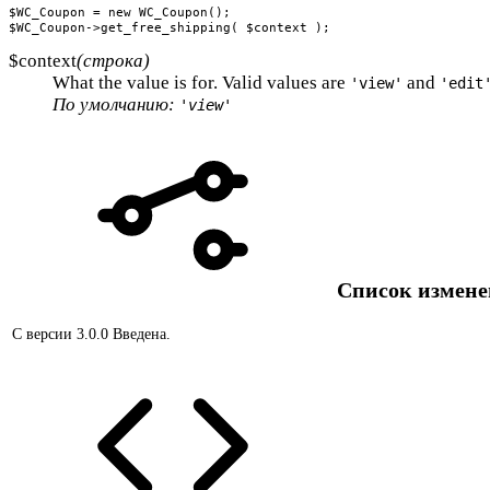
$WC_Coupon = new WC_Coupon();

$WC_Coupon->get_free_shipping( $context );
$context
(строка)
What the value is for. Valid values are
and
'view'
'edit
По умолчанию:
'view'
Список измен
С версии 3.0.0
Введена.