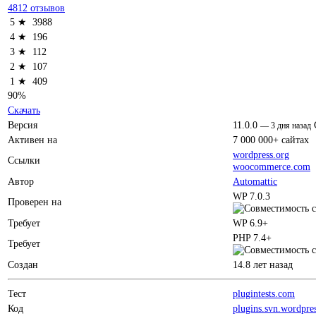
4812 отзывов
5 ★
3988
4 ★
196
3 ★
112
2 ★
107
1 ★
409
90%
Скачать
Версия
11.0.0
—
3 дня назад
Активен на
7 000 000+ сайтах
wordpress.org
Ссылки
woocommerce.com
Автор
Automattic
WP 7.0.3
Проверен на
Требует
WP 6.9+
PHP 7.4+
Требует
Создан
14.8 лет назад
Тест
plugintests.com
Код
plugins.svn.wordpre