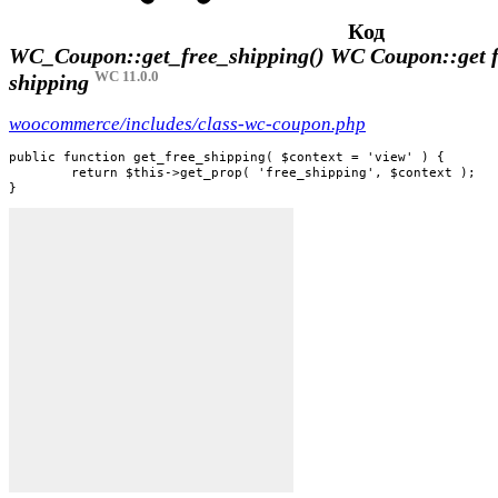
Код
WC_Coupon::get_free_shipping()
WC Coupon::get f
WC 11.0.0
shipping
woocommerce/includes/class-wc-coupon.php
public function get_free_shipping( $context = 'view' ) {

	return $this->get_prop( 'free_shipping', $context );

}