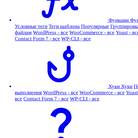
Функции
Фу
Условные теги
Теги шаблона
Популярные
Группировк
файлам
WordPress - все
WooCommerce - все
Yoast - вс
Contact Form 7 - все
WP-CLI - все
Хуки
Хуки
П
выполнения
WordPress - все
WooCommerce - все
Yoast
все
Contact Form 7 - все
WP-CLI - все