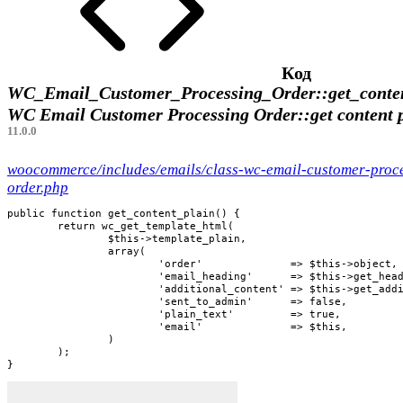
Код
WC_Email_Customer_Processing_Order::get_conten
WC Email Customer Processing Order::get content 
11.0.0
woocommerce/includes/emails/class-wc-email-customer-proc
order.php
public function get_content_plain() {

	return wc_get_template_html(

		$this->template_plain,

		array(

			'order'              => $this->object,

			'email_heading'      => $this->get_heading(),

			'additional_content' => $this->get_additional_content(),

			'sent_to_admin'      => false,

			'plain_text'         => true,

			'email'              => $this,

		)

	);

}