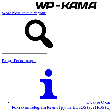
WordPress как на ладони
Вход . Регистрация
О сайте
О са
Контакты
Telegram Канал
Группа ВК
RSS (все)
RSS (ф