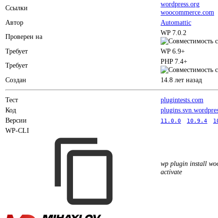
wordpress.org
Ссылки
woocommerce.com
Автор
Automattic
WP 7.0.2
Проверен на
Требует
WP 6.9+
PHP 7.4+
Требует
Создан
14.8 лет назад
Тест
plugintests.com
Код
plugins.svn.wordpre
Версии
11.0.0
10.9.4
1
WP-CLI
wp plugin install w
activate