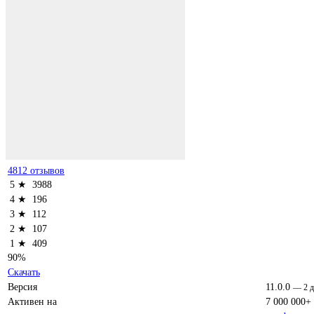
4812 отзывов
5 ★
3988
4 ★
196
3 ★
112
2 ★
107
1 ★
409
90%
Скачать
Версия
11.0.0
—
2 
Активен на
7 000 000+