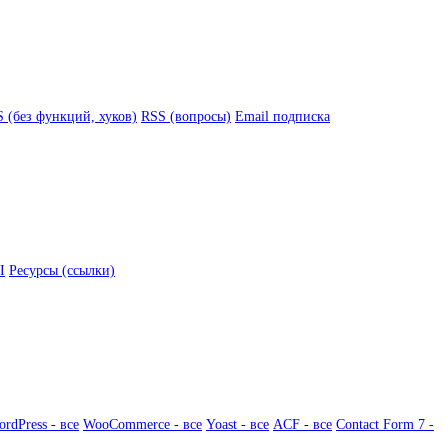
 (без функций, хуков)
RSS (вопросы)
Email подписка
I
Ресурсы (ссылки)
rdPress - все
WooCommerce - все
Yoast - все
ACF - все
Contact Form 7 -