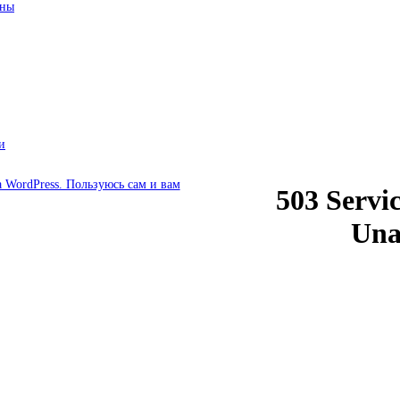
ины
и