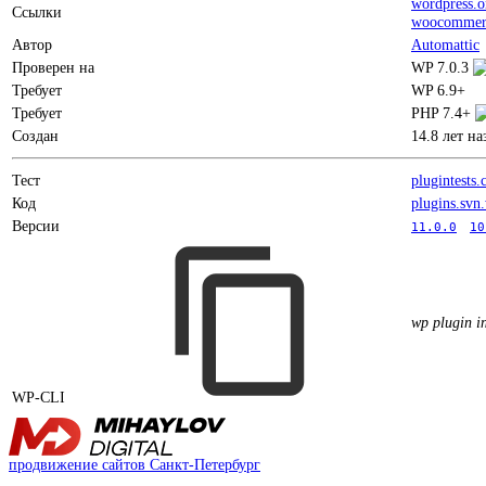
wordpress.o
Ссылки
woocommer
Автор
Automattic
Проверен на
WP 7.0.3
Требует
WP 6.9+
Требует
PHP 7.4+
Создан
14.8 лет на
Тест
plugintests
Код
plugins.svn
Версии
11.0.0
10
wp plugin i
WP-CLI
продвижение сайтов Санкт-Петербург