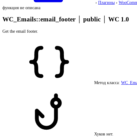
›
Плагины
›
WooComm
функция не описана
WC_Emails::email_footer
│
public
│
WC 1.0
Get the email footer.
Метод класса:
WC_Ema
Хуков нет.