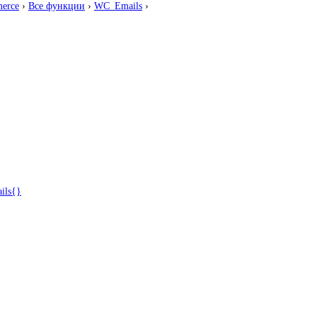
erce
›
Все функции
›
WC_Emails
›
ils{}