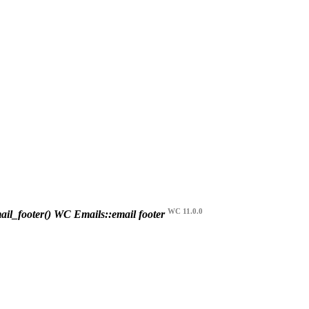
WC 11.0.0
il_footer()
WC Emails::email footer