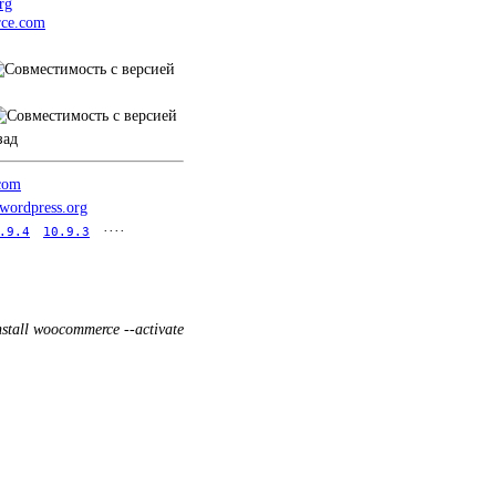
rg
ce.com
зад
.com
.wordpress.org
····
.9.4
10.9.3
nstall woocommerce --activate