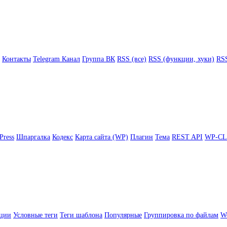
Контакты
Telegram Канал
Группа ВК
RSS (все)
RSS (функции, хуки)
RSS
Press
Шпаргалка
Кодекс
Карта сайта (WP)
Плагин
Тема
REST API
WP-CL
ции
Условные теги
Теги шаблона
Популярные
Группировка по файлам
Wo