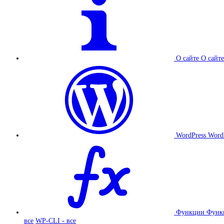
О сайте
О сайте
WordPress
Word
Функции
Функ
все
WP-CLI - все