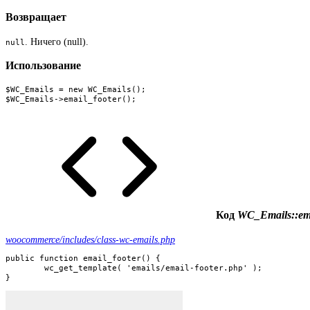
Возвращает
. Ничего (null).
null
Использование
$WC_Emails = new WC_Emails();

$WC_Emails->email_footer();
Код
WC_Emails::ema
woocommerce/includes/class-wc-emails.php
public function email_footer() {

	wc_get_template( 'emails/email-footer.php' );

}