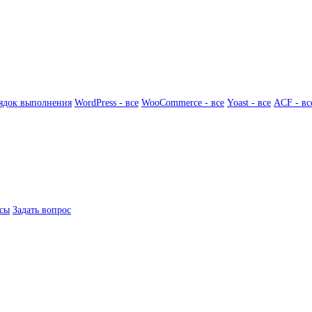
ядок выполнения
WordPress - все
WooCommerce - все
Yoast - все
ACF - вс
сы
Задать вопрос