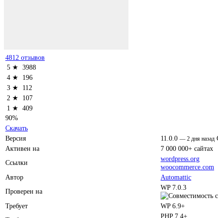
4812 отзывов
5 ★
3988
4 ★
196
3 ★
112
2 ★
107
1 ★
409
90%
Скачать
Версия
11.0.0
—
2 дня назад
Активен на
7 000 000+ сайтах
wordpress.org
Ссылки
woocommerce.com
Автор
Automattic
WP 7.0.3
Проверен на
Требует
WP 6.9+
PHP 7.4+