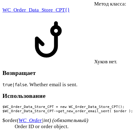
Метод класса:
WC_Order_Data_Store_CPT{}
Хуков нет.
Возвращает
. Whether email is sent.
true|false
Использование
$WC_Order_Data_Store_CPT = new WC_Order_Data_Store_CPT();

$WC_Order_Data_Store_CPT->get_new_order_email_sent( $order );
$order
(
WC_Order
|int) (обязательный)
Order ID or order object.