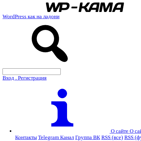
WordPress как на ладони
Вход . Регистрация
О сайте
О са
Контакты
Telegram Канал
Группа ВК
RSS (все)
RSS (ф