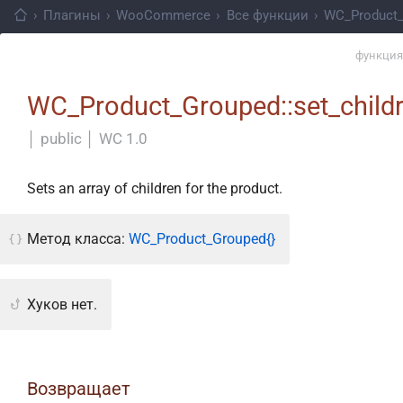
›
Плагины
›
WooCommerce
›
Все функции
›
WC_Product
функция
WC_Product_Grouped::set_child
│
public
│
WC 1.0
Sets an array of children for the product.
Метод класса:
WC_Product_Grouped{}
Хуков нет.
Возвращает