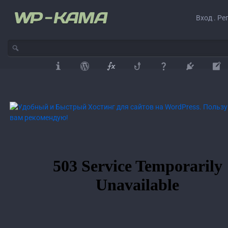
Вход . Ре