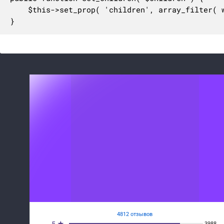
	$this->set_prop( 'children', array_filter( wp_parse_id_list( (array) $children ) ) );

}
4812 отзывов
3988