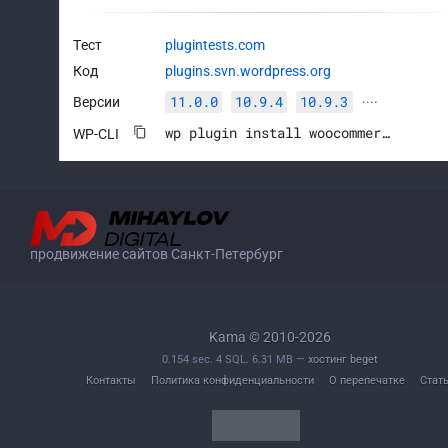
Тест
plugintests.com
Код
plugins.svn.wordpress.org
11.0.0
10.9.4
10.9.3
Версии
····
wp plugin install woocommerce --activate
WP-CLI
продвижение сайтов Санкт-Петербург
Kama © 2010-2026
0.154 sec. 4 SQL. 6.31 MB —
хостинг beget
Контакты
Политика конфиденциальности
О перепечатке
Стат