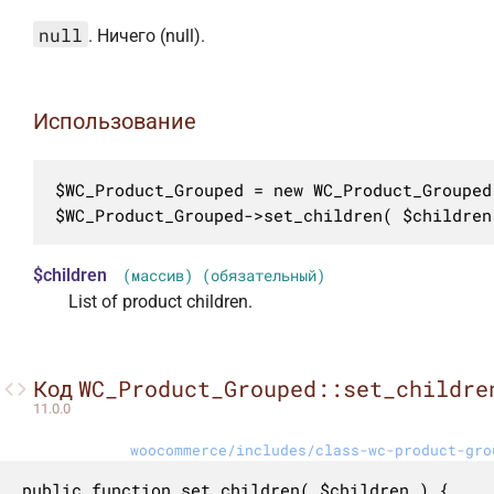
null
. Ничего (null).
Использование
$WC_Product_Grouped = new WC_Product_Grouped(
$WC_Product_Grouped->set_children( $children
$children
(массив) (обязательный)
List of product children.
WC_Product_Grouped::set_childre
Код
11.0.0
woocommerce/includes/class-wc-product-gro
public function set_children( $children ) {
