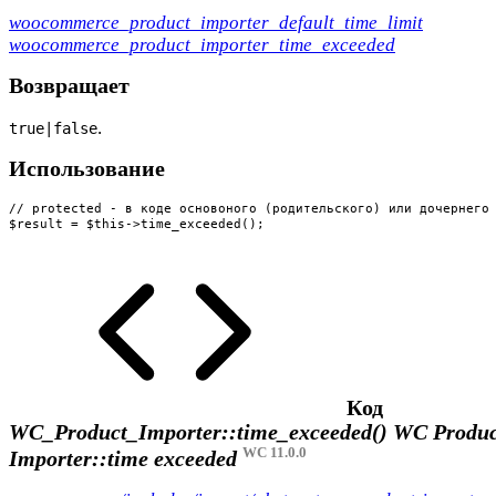
woocommerce_product_importer_default_time_limit
woocommerce_product_importer_time_exceeded
Возвращает
.
true|false
Использование
// protected - в коде основоного (родительского) или дочернего 
$result = $this->time_exceeded();
Код
WC_Product_Importer::time_exceeded()
WC Produc
WC 11.0.0
Importer::time exceeded