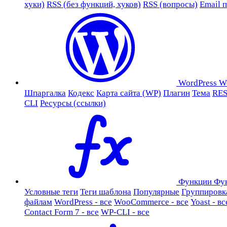
хуки)
RSS (без функций, хуков)
RSS (вопросы)
Email 
WordPress
W
Шпаргалка
Кодекс
Карта сайта (WP)
Плагин
Тема
RES
CLI
Ресурсы (ссылки)
Функции
Фу
Условные теги
Теги шаблона
Популярные
Группировк
файлам
WordPress - все
WooCommerce - все
Yoast - вс
Contact Form 7 - все
WP-CLI - все