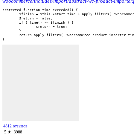
woocommerce/includes/import/abstract-wc-product-importer
protected function time_exceeded() {

	$finish = $this->start_time + apply_filters( 'woocommerce_product_importer_default_time_limit', 20 ); // 20 seconds

	$return = false;

	if ( time() >= $finish ) {

		$return = true;

	}

	return apply_filters( 'woocommerce_product_importer_time_exceeded', $return );

}
4812 отзывов
5 ★
3988