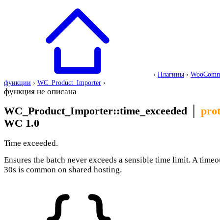
›
Плагины
›
WooComm
функции
›
WC_Product_Importer
›
функция не описана
WC_Product_Importer::time_exceeded
│
pro
WC 1.0
Time exceeded.
Ensures the batch never exceeds a sensible time limit. A timeou
30s is common on shared hosting.