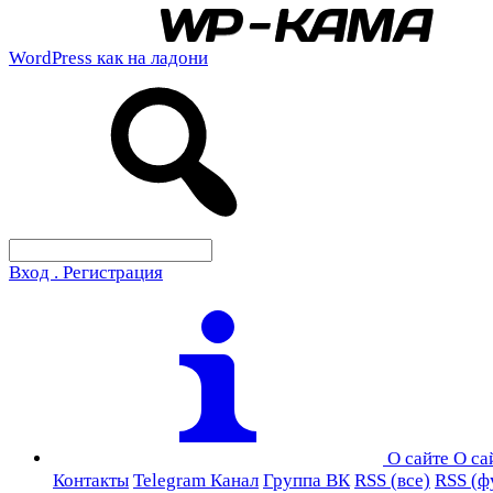
WordPress как на ладони
Вход . Регистрация
О сайте
О са
Контакты
Telegram Канал
Группа ВК
RSS (все)
RSS (ф