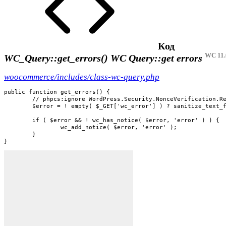
Код
WC 11.
WC_Query::get_errors()
WC Query::get errors
woocommerce/includes/class-wc-query.php
public function get_errors() {

	// phpcs:ignore WordPress.Security.NonceVerification.Recommended

	$error = ! empty( $_GET['wc_error'] ) ? sanitize_text_field( wp_unslash( $_GET['wc_error'] ) ) : '';

	if ( $error && ! wc_has_notice( $error, 'error' ) ) {

		wc_add_notice( $error, 'error' );

	}

}