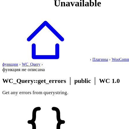
›
Плагины
›
WooComm
функции
›
WC_Query
›
функция не описана
WC_Query::get_errors
│
public
│
WC 1.0
Get any errors from querystring.