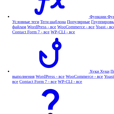
Функции
Фу
Условные теги
Теги шаблона
Популярные
Группировк
файлам
WordPress - все
WooCommerce - все
Yoast - вс
Contact Form 7 - все
WP-CLI - все
Хуки
Хуки
П
выполнения
WordPress - все
WooCommerce - все
Yoast
все
Contact Form 7 - все
WP-CLI - все