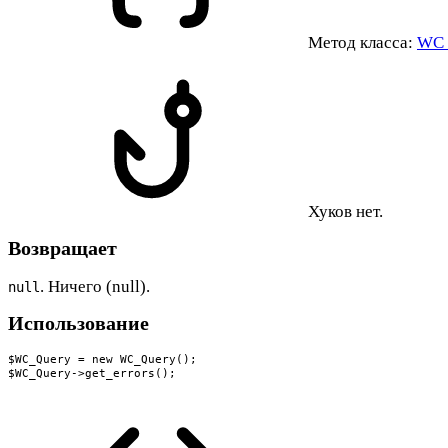
Метод класса:
WC_
Хуков нет.
Возвращает
. Ничего (null).
null
Использование
$WC_Query = new WC_Query();

$WC_Query->get_errors();