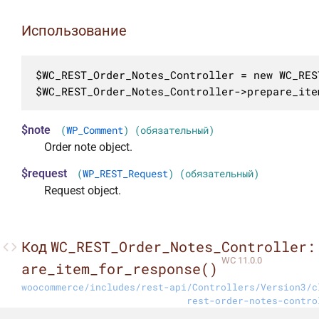
Использование
$WC_REST_Order_Notes_Controller = new WC_RES
$WC_REST_Order_Notes_Controller->prepare_ite
$note
(
WP_Comment
) (обязательный)
Order note object.
$request
(
WP_REST_Request
) (обязательный)
Request object.
WC_REST_Order_Notes_Controller:
Код
WC 11.0.0
are_item_for_response()
woocommerce/includes/rest-api/Controllers/Version3/c
rest-order-notes-contro