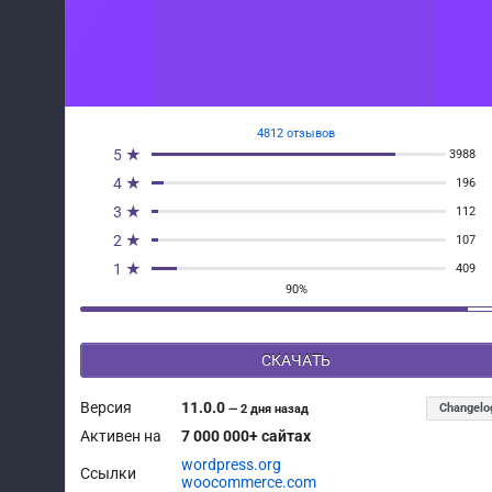
4812 отзывов
5 ★
3988
4 ★
196
3 ★
112
2 ★
107
1 ★
409
90%
СКАЧАТЬ
Версия
11.0.0
Changelo
—
2 дня назад
Активен на
7 000 000+ сайтах
wordpress.org
Ссылки
woocommerce.com