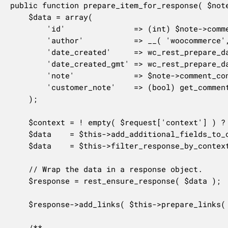
public function prepare_item_for_response( $note
	$data = array(

		'id'               => (int) $note->comment_ID,

		'author'           => __( 'woocommerce', 'woocommerce' ) === $note->comment_author ? 'system' : $note->comment_author,

		'date_created'     => wc_rest_prepare_date_response( $note->comment_date ),

		'date_created_gmt' => wc_rest_prepare_date_response( $note->comment_date_gmt ),

		'note'             => $note->comment_content,

		'customer_note'    => (bool) get_comment_meta( $note->comment_ID, 'is_customer_note', true ),

	);

	$context = ! empty( $request['context'] ) ? $request['context'] : 'view';

	$data    = $this->add_additional_fields_to_object( $data, $request );

	$data    = $this->filter_response_by_context( $data, $context );

	// Wrap the data in a response object.

	$response = rest_ensure_response( $data );

	$response->add_links( $this->prepare_links( $note ) );

	/**
