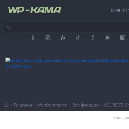
Вход . Ре
›
Плагины
›
WooCommerce
›
Все функции
›
WC_REST_Ord
функция