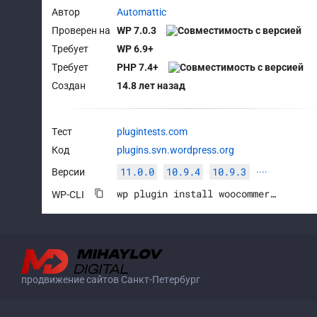
Автор
Automattic
Проверен на
WP 7.0.3
Требует
WP 6.9+
Требует
PHP 7.4+
Создан
14.8 лет назад
Тест
plugintests.com
Код
plugins.svn.wordpress.org
11.0.0
10.9.4
10.9.3
Версии
····
wp plugin install woocommerce --activate
WP-CLI
продвижение сайтов Санкт-Петербург