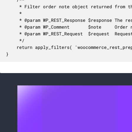
	 * Filter order note object returned from the REST API.

	 *

	 * @param WP_REST_Response $response The response object.

	 * @param WP_Comment       $note     Order note object used to create response.

	 * @param WP_REST_Request  $request  Request object.

	 */

	return apply_filters( 'woocommerce_rest_prepare_order_note', $response, $note, $request );

}