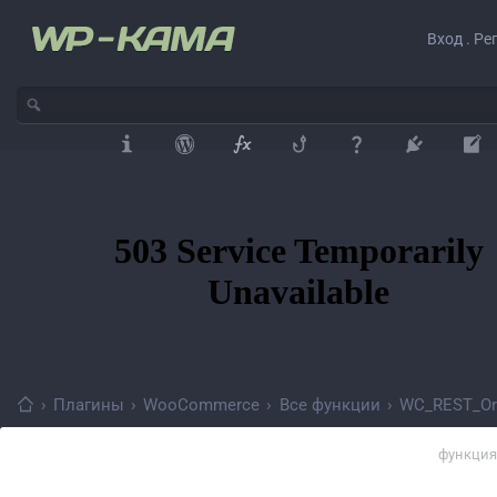
Вход . Ре
›
Плагины
›
WooCommerce
›
Все функции
›
WC_REST_Ord
функция