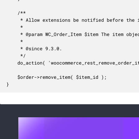
	/**

	 * Allow extensions be notified before the item is removed.

	 *

	 * @param WC_Order_Item $item The item object.

	 *

	 * @since 9.3.0.

	 */

	do_action( 'woocommerce_rest_remove_order_item', $item );

	$order->remove_item( $item_id );

}