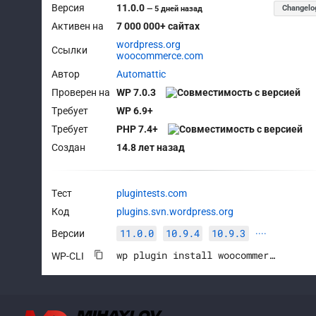
Версия
11.0.0
Changelo
—
5 дней назад
Активен на
7 000 000+ сайтах
wordpress.org
Ссылки
woocommerce.com
Автор
Automattic
Проверен на
WP 7.0.3
Требует
WP 6.9+
Требует
PHP 7.4+
Создан
14.8 лет назад
Тест
plugintests.com
Код
plugins.svn.wordpress.org
11.0.0
10.9.4
10.9.3
Версии
····
wp plugin install woocommerce --activate
WP-CLI