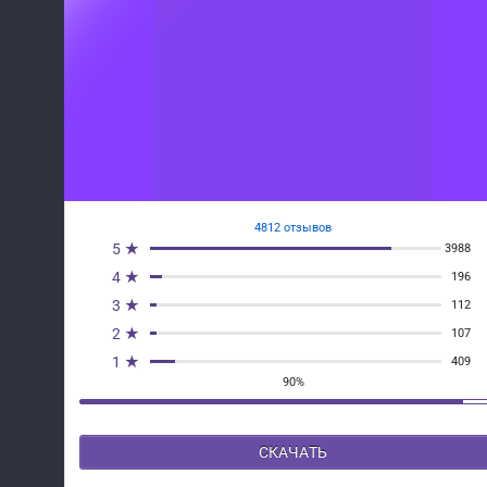
4812 отзывов
5 ★
3988
4 ★
196
3 ★
112
2 ★
107
1 ★
409
90%
СКАЧАТЬ