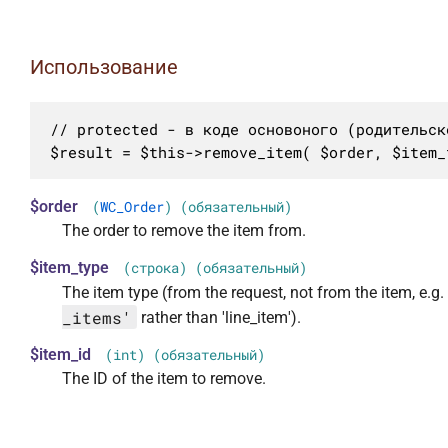
Использование
// protected - в коде основоного (родительск
$result = $this->remove_item( $order, $item_
$order
(
WC_Order
) (обязательный)
The order to remove the item from.
$item_type
(строка) (обязательный)
The item type (from the request, not from the item, e.g
_items'
rather than 'line_item').
$item_id
(int) (обязательный)
The ID of the item to remove.