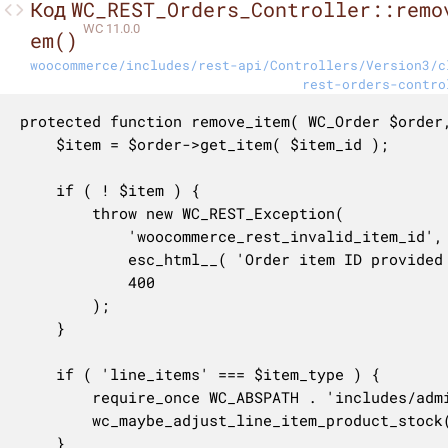
WC_REST_Orders_Controller::remo
Код
WC 11.0.0
em()
woocommerce/includes/rest-api/Controllers/Version3/c
rest-orders-contro
protected function remove_item( WC_Order $order,
	$item = $order->get_item( $item_id );

	if ( ! $item ) {

		throw new WC_REST_Exception(

			'woocommerce_rest_invalid_item_id',

			esc_html__( 'Order item ID provided is not associated with order.', 'woocommerce' ),

			400

		);

	}

	if ( 'line_items' === $item_type ) {

		require_once WC_ABSPATH . 'includes/admin/wc-admin-functions.php';

		wc_maybe_adjust_line_item_product_stock( $item, 0 );

	}
