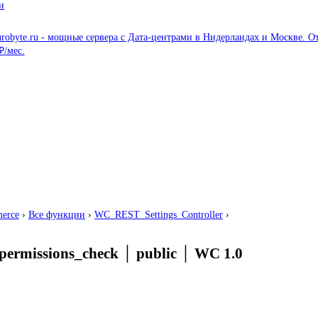
и
erce
›
Все функции
›
WC_REST_Settings_Controller
›
permissions_check
│
public
│
WC 1.0