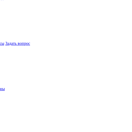
сы
Задать вопрос
ины