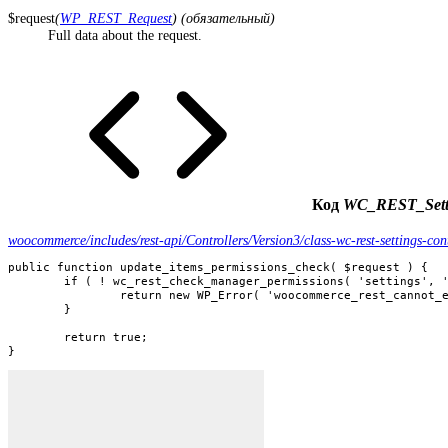
$request
(
WP_REST_Request
) (обязательный)
Full data about the request.
Код
WC_REST_Settin
woocommerce/includes/rest-api/Controllers/Version3/class-wc-rest-settings-cont
public function update_items_permissions_check( $request ) {

	if ( ! wc_rest_check_manager_permissions( 'settings', 'edit' ) ) {

		return new WP_Error( 'woocommerce_rest_cannot_edit', __( 'Sorry, you cannot edit this resource.', 'woocommerce' ), array( 'status' => rest_authorization_required_code() ) );

	}

	return true;

}