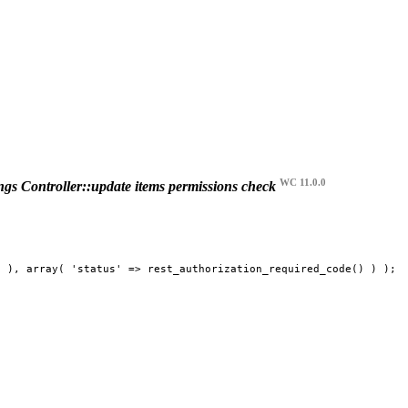
WC 11.0.0
s Controller::update items permissions check