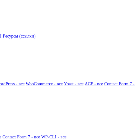
I
Ресурсы (ссылки)
rdPress - все
WooCommerce - все
Yoast - все
ACF - все
Contact Form 7 -
е
Contact Form 7 - все
WP-CLI - все