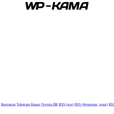
Контакты
Telegram Канал
Группа ВК
RSS (все)
RSS (функции, хуки)
RSS