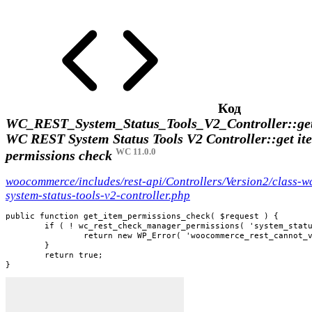
Код
WC_REST_System_Status_Tools_V2_Controller::get
WC REST System Status Tools V2 Controller::get it
WC 11.0.0
permissions check
woocommerce/includes/rest-api/Controllers/Version2/class-wc
system-status-tools-v2-controller.php
public function get_item_permissions_check( $request ) {

	if ( ! wc_rest_check_manager_permissions( 'system_status', 'read' ) ) {

		return new WP_Error( 'woocommerce_rest_cannot_view', __( 'Sorry, you cannot view this resource.', 'woocommerce' ), array( 'status' => rest_authorization_required_code() ) );

	}

	return true;

}