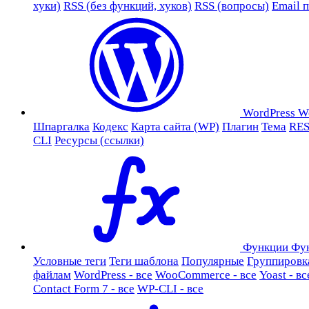
хуки)
RSS (без функций, хуков)
RSS (вопросы)
Email 
WordPress
W
Шпаргалка
Кодекс
Карта сайта (WP)
Плагин
Тема
RES
CLI
Ресурсы (ссылки)
Функции
Фу
Условные теги
Теги шаблона
Популярные
Группировк
файлам
WordPress - все
WooCommerce - все
Yoast - вс
Contact Form 7 - все
WP-CLI - все