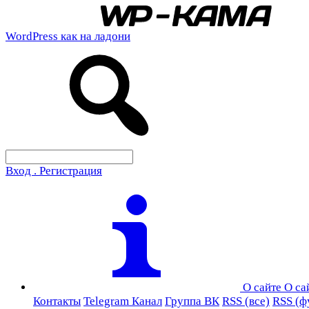
WordPress как на ладони
Вход . Регистрация
О сайте
О са
Контакты
Telegram Канал
Группа ВК
RSS (все)
RSS (ф