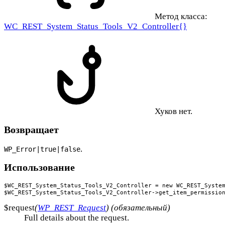
Метод класса:
WC_REST_System_Status_Tools_V2_Controller{}
Хуков нет.
Возвращает
.
WP_Error|true|false
Использование
$WC_REST_System_Status_Tools_V2_Controller = new WC_REST_System
$WC_REST_System_Status_Tools_V2_Controller->get_item_permissio
$request
(
WP_REST_Request
) (обязательный)
Full details about the request.