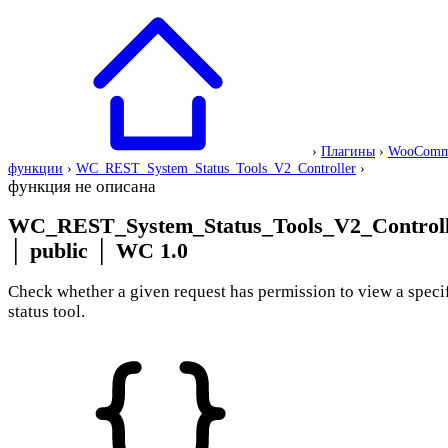
›
Плагины
›
WooComm
функции
›
WC_REST_System_Status_Tools_V2_Controller
›
функция не описана
WC_REST_System_Status_Tools_V2_Controlle
│
public
│
WC 1.0
Check whether a given request has permission to view a speci
status tool.