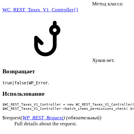
Метод класса:
WC_REST_Taxes_V1_Controller{}
Хуков нет.
Возвращает
.
true|false|WP_Error
Использование
$WC_REST_Taxes_V1_Controller = new WC_REST_Taxes_V1_Controller(
$WC_REST_Taxes_V1_Controller->batch_items_permissions_check( $
$request
(
WP_REST_Request
) (обязательный)
Full details about the request.