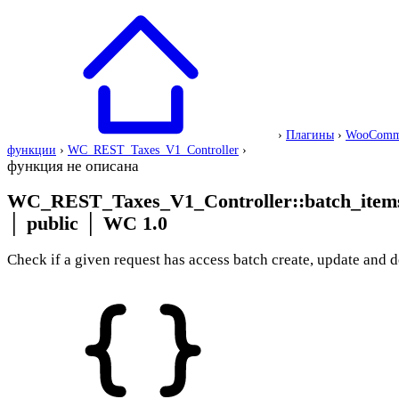
›
Плагины
›
WooComm
функции
›
WC_REST_Taxes_V1_Controller
›
функция не описана
WC_REST_Taxes_V1_Controller::batch_items
│
public
│
WC 1.0
Check if a given request has access batch create, update and d