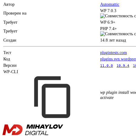
Автор
Automattic
WP 7.0.3
Проверен на
Требует
WP 6.9+
PHP 7.4+
Требует
Создан
14.8 лет назад
Тест
plugintests.com
Код
plugins.svn.wordpre
Версии
11.0.0
10.9.4
1
WP-CLI
wp plugin install w
activate