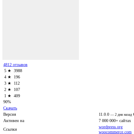
4812 отзывов
5 ★
3988
4 ★
196
3 ★
112
2 ★
107
1 ★
409
90%
Скачать
Версия
11.0.0
—
2 дня назад
Активен на
7 000 000+ сайтах
wordpress.org
Ссылки
woocommerce.com