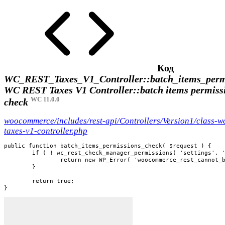
Код
WC_REST_Taxes_V1_Controller::batch_items_perm
WC REST Taxes V1 Controller::batch items permiss
WC 11.0.0
check
woocommerce/includes/rest-api/Controllers/Version1/class-wc
taxes-v1-controller.php
public function batch_items_permissions_check( $request ) {

	if ( ! wc_rest_check_manager_permissions( 'settings', 'batch' ) ) {

		return new WP_Error( 'woocommerce_rest_cannot_batch', __( 'Sorry, you are not allowed to batch manipulate this resource.', 'woocommerce' ), array( 'status' => rest_authorization_required_code() ) );

	}

	return true;

}