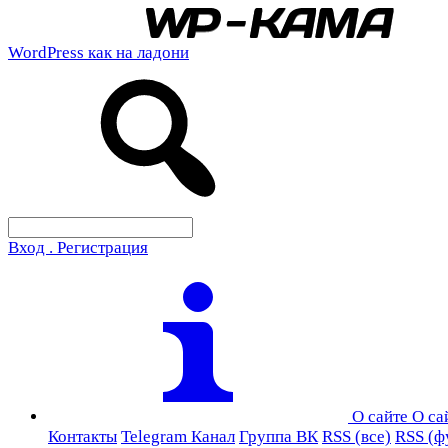
WordPress как на ладони
Вход . Регистрация
О сайте
О са
Контакты
Telegram Канал
Группа ВК
RSS (все)
RSS (ф