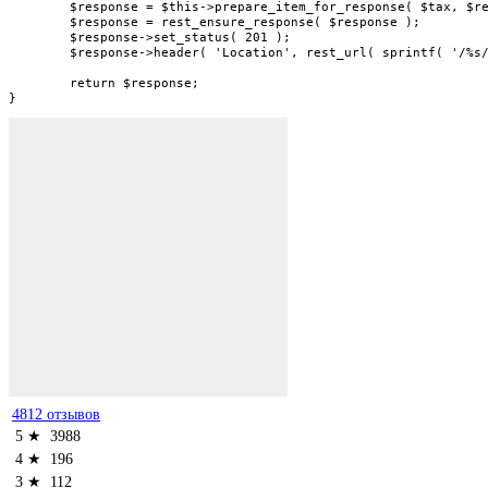
	$response = $this->prepare_item_for_response( $tax, $request );

	$response = rest_ensure_response( $response );

	$response->set_status( 201 );

	$response->header( 'Location', rest_url( sprintf( '/%s/%s/%d', $this->namespace, $this->rest_base, $tax->tax_rate_id ) ) );

	return $response;

}
4812 отзывов
5 ★
3988
4 ★
196
3 ★
112