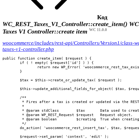
Код
WC_REST_Taxes_V1_Controller::create_item()
WC
WC 11.0.0
Taxes V1 Controller::create item
woocommerce/includes/rest-api/Controllers/Version1/class-wc
taxes-v1-controller.php
public function create_item( $request ) {

	if ( ! empty( $request['id'] ) ) {

		return new WP_Error( 'woocommerce_rest_tax_exists', __( 'Cannot create existing resource.', 'woocommerce' ), array( 'status' => 400 ) );

	}

	$tax = $this->create_or_update_tax( $request );

	$this->update_additional_fields_for_object( $tax, $request );

	/**

	 * Fires after a tax is created or updated via the REST API.

	 *

	 * @param stdClass        $tax       Data used to create the tax.

	 * @param WP_REST_Request $request   Request object.

	 * @param boolean         $creating  True when creating tax, false when updating tax.

	 */

	do_action( 'woocommerce_rest_insert_tax', $tax, $request, true );

	$request->set_param( 'context', 'edit' );
