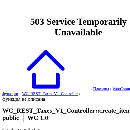
›
Плагины
›
WooComm
функции
›
WC_REST_Taxes_V1_Controller
›
функция не описана
WC_REST_Taxes_V1_Controller::create_ite
public
│
WC 1.0
Create a single tax.