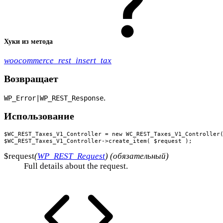
Хуки из метода
woocommerce_rest_insert_tax
Возвращает
.
WP_Error|WP_REST_Response
Использование
$WC_REST_Taxes_V1_Controller = new WC_REST_Taxes_V1_Controller(
$WC_REST_Taxes_V1_Controller->create_item( $request );
$request
(
WP_REST_Request
) (обязательный)
Full details about the request.