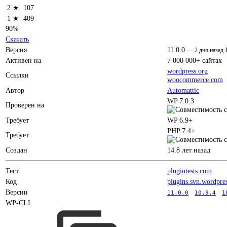
2 ★
107
1 ★
409
90%
Скачать
Версия
11.0.0
—
2 дня назад
Активен на
7 000 000+ сайтах
wordpress.org
Ссылки
woocommerce.com
Автор
Automattic
WP 7.0.3
Проверен на
Требует
WP 6.9+
PHP 7.4+
Требует
Создан
14.8 лет назад
Тест
plugintests.com
Код
plugins.svn.wordpre
Версии
11.0.0
10.9.4
1
WP-CLI