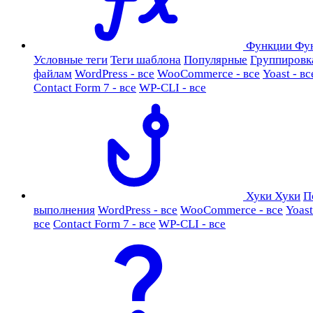
Функции
Фу
Условные теги
Теги шаблона
Популярные
Группировк
файлам
WordPress - все
WooCommerce - все
Yoast - вс
Contact Form 7 - все
WP-CLI - все
Хуки
Хуки
П
выполнения
WordPress - все
WooCommerce - все
Yoast
все
Contact Form 7 - все
WP-CLI - все