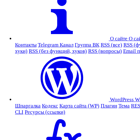
О сайте
О са
Контакты
Telegram Канал
Группа ВК
RSS (все)
RSS (ф
хуки)
RSS (без функций, хуков)
RSS (вопросы)
Email 
WordPress
W
Шпаргалка
Кодекс
Карта сайта (WP)
Плагин
Тема
RES
CLI
Ресурсы (ссылки)