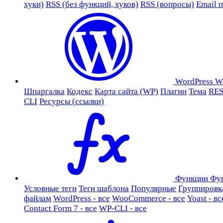
хуки)
RSS (без функций, хуков)
RSS (вопросы)
Email 
WordPress
W
Шпаргалка
Кодекс
Карта сайта (WP)
Плагин
Тема
RES
CLI
Ресурсы (ссылки)
Функции
Фу
Условные теги
Теги шаблона
Популярные
Группировк
файлам
WordPress - все
WooCommerce - все
Yoast - вс
Contact Form 7 - все
WP-CLI - все