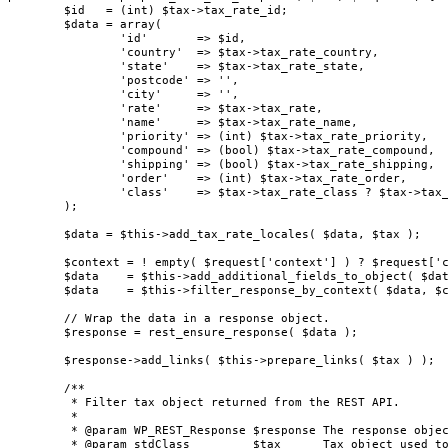
	$id   = (int) $tax->tax_rate_id;

	$data = array(

		'id'       => $id,

		'country'  => $tax->tax_rate_country,

		'state'    => $tax->tax_rate_state,

		'postcode' => '',

		'city'     => '',

		'rate'     => $tax->tax_rate,

		'name'     => $tax->tax_rate_name,

		'priority' => (int) $tax->tax_rate_priority,

		'compound' => (bool) $tax->tax_rate_compound,

		'shipping' => (bool) $tax->tax_rate_shipping,

		'order'    => (int) $tax->tax_rate_order,

		'class'    => $tax->tax_rate_class ? $tax->tax_rate_class : 'standard',

	);

	$data = $this->add_tax_rate_locales( $data, $tax );

	$context = ! empty( $request['context'] ) ? $request['context'] : 'view';

	$data    = $this->add_additional_fields_to_object( $data, $request );

	$data    = $this->filter_response_by_context( $data, $context );

	// Wrap the data in a response object.

	$response = rest_ensure_response( $data );

	$response->add_links( $this->prepare_links( $tax ) );

	/**

	 * Filter tax object returned from the REST API.

	 *

	 * @param WP_REST_Response $response The response object.

	 * @param stdClass         $tax      Tax object used to create response.
