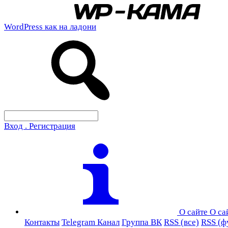
WordPress как на ладони
Вход . Регистрация
О сайте
О са
Контакты
Telegram Канал
Группа ВК
RSS (все)
RSS (ф