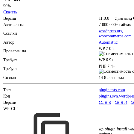
90%
Скачать
Версия
11.0.0
—
2 дня назад
Активен на
7 000 000+ сайтах
wordpress.org
Ссылки
woocommerce.com
Автор
Automattic
WP 7.0.2
Проверен на
Требует
WP 6.9+
PHP 7.4+
Требует
Создан
14.8 лет назад
Тест
plugintests.com
Код
plugins.svn.wordpre
Версии
11.0.0
10.9.4
1
WP-CLI
wp plugin install w
activate