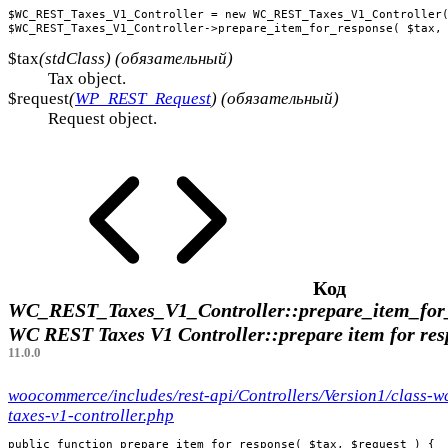
$WC_REST_Taxes_V1_Controller = new WC_REST_Taxes_V1_Controller(
$WC_REST_Taxes_V1_Controller->prepare_item_for_response( $tax,
$tax
(stdClass) (обязательный)
Tax object.
$request
(
WP_REST_Request
) (обязательный)
Request object.
Код
WC_REST_Taxes_V1_Controller::prepare_item_for_
WC REST Taxes V1 Controller::prepare item for re
11.0.0
woocommerce/includes/rest-api/Controllers/Version1/class-wc
taxes-v1-controller.php
public function prepare_item_for_response( $tax, $request ) {
