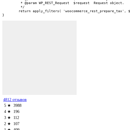
	 * @param WP_REST_Request  $request  Request object.

	 */

	return apply_filters( 'woocommerce_rest_prepare_tax', $response, $tax, $request );

}
4812 отзывов
5 ★
3988
4 ★
196
3 ★
112
2 ★
107
1 ★
409